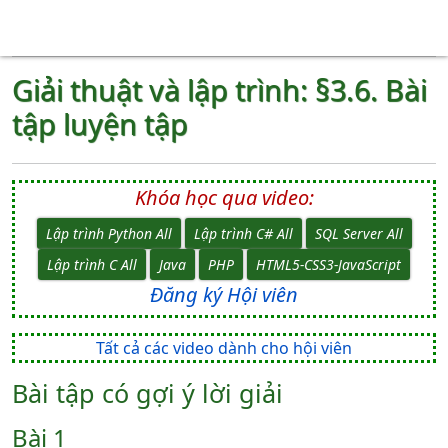
Giải thuật và lập trình: §3.6. Bài
tập luyện tập
Khóa học qua video:
Lập trình Python All
Lập trình C# All
SQL Server All
Lập trình C All
Java
PHP
HTML5-CSS3-JavaScript
Đăng ký Hội viên
Tất cả các video dành cho hội viên
Bài tập có gợi ý lời giải
Bài 1