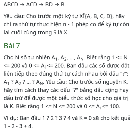
ABCD → ACD → BD → B.
Yêu cầu: Cho trước một ký tự XÎ{A, B, C, D}, hãy
chỉ ra thứ tự thực hiện n - 1 phép co để ký tự còn
lại cuối cùng trong S là X.
Bài 7
Cho N số tự nhiên A
, A
, …, A
. Biết rằng 1 <= N
1
2
N
<= 200 và 0 <= A
<= 200. Ban đầu các số được đặt
i
liên tiếp theo đúng thứ tự cách nhau bởi dấu "?":
A
? A
? … ? A
. Yêu cầu: Cho trước số nguyên K,
1
2
N
hãy tìm cách thay các dấu "?" bằng dấu cộng hay
dấu trừ để được một biểu thức số học cho giá trị
là K. Biết rằng 1 <= N <= 200 và 0 <= A
<= 100.
i
Ví dụ: Ban đầu 1 ? 2 ? 3 ? 4 và K = 0 sẽ cho kết quả
1 - 2 - 3 + 4.