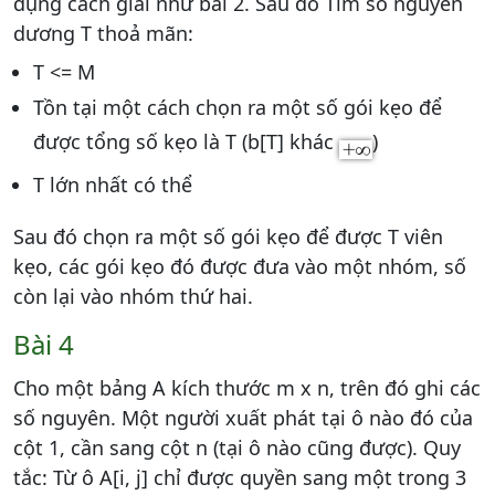
dụng cách giải như bài 2. Sau đó Tìm số nguyên
dương T thoả mãn:
T <= M
Tồn tại một cách chọn ra một số gói kẹo để
được tổng số kẹo là T (b[T] khác
)
T lớn nhất có thể
Sau đó chọn ra một số gói kẹo để được T viên
kẹo, các gói kẹo đó được đưa vào một nhóm, số
còn lại vào nhóm thứ hai.
Bài 4
Cho một bảng A kích thước m x n, trên đó ghi các
số nguyên. Một người xuất phát tại ô nào đó của
cột 1, cần sang cột n (tại ô nào cũng được). Quy
tắc: Từ ô A[i, j] chỉ được quyền sang một trong 3