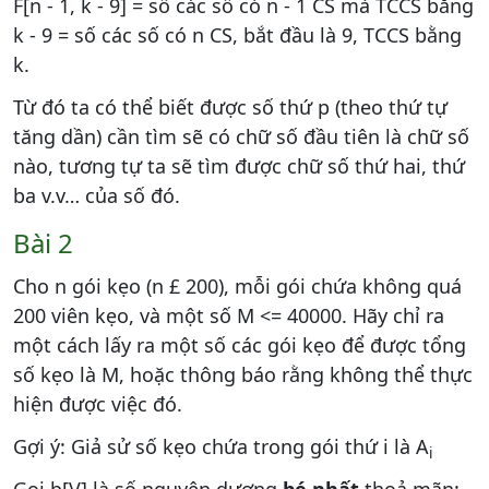
F[n - 1, k - 9] = số các số có n - 1 CS mà TCCS bằng
k - 9 = số các số có n CS, bắt đầu là 9, TCCS bằng
k.
Từ đó ta có thể biết được số thứ p (theo thứ tự
tăng dần) cần tìm sẽ có chữ số đầu tiên là chữ số
nào, tương tự ta sẽ tìm được chữ số thứ hai, thứ
ba v.v… của số đó.
Bài 2
Cho n gói kẹo (n £ 200), mỗi gói chứa không quá
200 viên kẹo, và một số M <= 40000. Hãy chỉ ra
một cách lấy ra một số các gói kẹo để được tổng
số kẹo là M, hoặc thông báo rằng không thể thực
hiện được việc đó.
Gợi ý: Giả sử số kẹo chứa trong gói thứ i là A
i