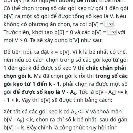
Gọi b[V] là số nguyên dương
bé nhất
thoả mãn:
Có thể chọn trong số các gói kẹo từ gói 1 đến gói
b[V] ra một số gói để được tổng số kẹo là V. Nếu
không có phương án chọn, ta coi b[V] =
.
Trước tiên, khởi tạo b[0] = 0 và các b[V] =
với
mọi V > 0. Ta sẽ xây dựng b[V] như sau:
Để tiện nói, ta đặt k = b[V]. Vì k là bé nhất có thể,
nên nếu có cách chọn trong số các gói kẹo từ gói
1 đến gói k để được số kẹo V thì
chắc chắn phải
chọn gói k
. Mà đã chọn gói k rồi thì
trong số các
gói kẹo từ 1 đến k - 1
, phải chọn ra được một số
gói
để được số kẹo là V - A
. Tức là b[V - A
] <= k
k
k
- 1 < k. Vậy thì b[V] sẽ được tính bằng cách:
Xét tất cả các gói kẹo k có A
<= V và thoả mãn
k
b[V - A
] < k, chọn ra chỉ số k bé nhất, sau đó gán
k
b[V] := k. Đây chính là công thức truy hồi tính