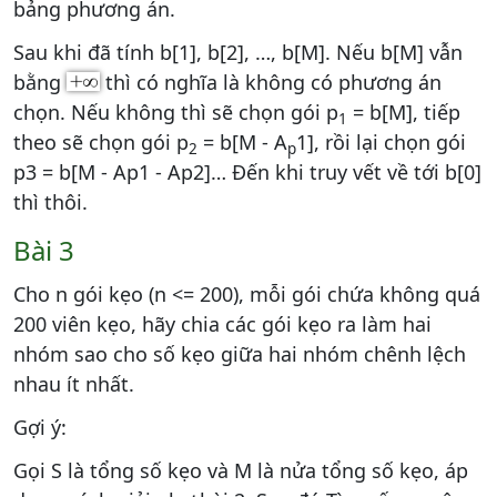
bảng phương án.
Sau khi đã tính b[1], b[2], …, b[M]. Nếu b[M] vẫn
bằng
thì có nghĩa là không có phương án
chọn. Nếu không thì sẽ chọn gói p
= b[M], tiếp
1
theo sẽ chọn gói p
= b[M - A
1], rồi lại chọn gói
2
p
p3 = b[M - Ap1 - Ap2]… Đến khi truy vết về tới b[0]
thì thôi.
Bài 3
Cho n gói kẹo (n <= 200), mỗi gói chứa không quá
200 viên kẹo, hãy chia các gói kẹo ra làm hai
nhóm sao cho số kẹo giữa hai nhóm chênh lệch
nhau ít nhất.
Gợi ý:
Gọi S là tổng số kẹo và M là nửa tổng số kẹo, áp