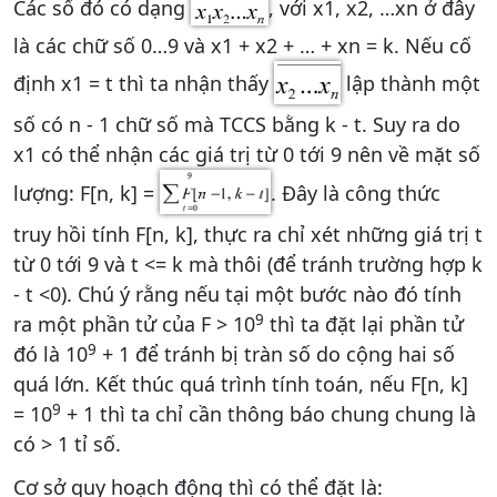
Các số đó có dạng
, với x1, x2, …xn ở đây
là các chữ số 0…9 và x1 + x2 + … + xn = k. Nếu cố
định x1 = t thì ta nhận thấy
lập thành một
số có n - 1 chữ số mà TCCS bằng k - t. Suy ra do
x1 có thể nhận các giá trị từ 0 tới 9 nên về mặt số
lượng: F[n, k] =
. Đây là công thức
truy hồi tính F[n, k], thực ra chỉ xét những giá trị t
từ 0 tới 9 và t <= k mà thôi (để tránh trường hợp k
- t <0). Chú ý rằng nếu tại một bước nào đó tính
9
ra một phần tử của F > 10
thì ta đặt lại phần tử
9
đó là 10
+ 1 để tránh bị tràn số do cộng hai số
quá lớn. Kết thúc quá trình tính toán, nếu F[n, k]
9
= 10
+ 1 thì ta chỉ cần thông báo chung chung là
có > 1 tỉ số.
Cơ sở quy hoạch động thì có thể đặt là: