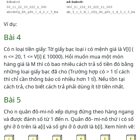
Ví dụ:
Bài 4
Có n loại tiền giấy: Tờ giấy bạc loại i có mệnh giá là V[i] (
n <= 20, 1 <= V[i] £ 10000). Hỏi muốn mua một món
hàng giá là M thì có bao nhiêu cách trả số tiền đó bằng
những loại giấy bạc đã cho (Trường hợp có > 1 tỉ cách
thì chỉ cần thông báo có nhiều hơn 1 tỉ). Nếu tồn tại
cách trả, cho biết cách trả phải dùng ít tờ tiền nhất.
Bài 5
Cho n quân đô-mi-nô xếp dựng đứng theo hàng ngang
và được đánh số từ 1 đến n. Quân đô- mi-nô thứ i có số
ghi ở ô trên là a[i] và số ghi ở ô dưới là b[i]. Xem hình vẽ: