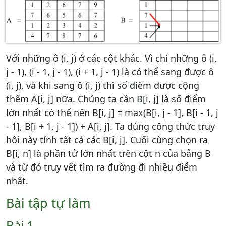
Với những ô (i, j) ở các cột khác. Vì chỉ những ô (i,
j - 1), (i - 1, j - 1), (i + 1, j - 1) là có thể sang được ô
(i, j), và khi sang ô (i, j) thì số điểm được cộng
thêm A[i, j] nữa. Chúng ta cần B[i, j] là số điểm
lớn nhất có thể nên B[i, j] = max(B[i, j - 1], B[i - 1, j
- 1], B[i + 1, j - 1]) + A[i, j]. Ta dùng công thức truy
hồi này tính tất cả các B[i, j]. Cuối cùng chọn ra
B[i, n] là phần tử lớn nhất trên cột n của bảng B
và từ đó truy vết tìm ra đường đi nhiều điểm
nhất.
Bài tập tự làm
Bài 1