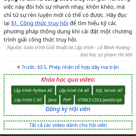
việc này đòi hỏi sự nhanh nhạy, khôn khéo, mà
chỉ từ sự rèn luyện mới có thể có được. Hãy đọc
lại
§1. Công thức truy hồi
để tìm hiểu kỹ các
phương pháp thông dụng khi cài đặt một chương
trình giải công thức truy hồi.
Nguồn: Giáo trình Giải thuật và Lập trình - Lê Minh Hoàng -
Đại học sư phạm Hà Nội
«
Trước: §3.5. Phép nhân tổ hợp dãy ma trận
Khóa học qua video:
Lập trình Python All
Lập trình C# All
SQL Server All
Lập trình C All
Java
PHP
HTML5-CSS3-JavaScript
Đăng ký Hội viên
Tất cả các video dành cho hội viên