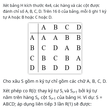
Xét bảng H kích thước 4x4, các hàng và các cột được
đánh chỉ số A, B, C, D. Trên 16 ô của bảng, mỗi ô ghi 1 ký
tự A hoặc B hoặc C hoặc D.
Cho xâu S gồm n ký tự chỉ gồm các chữ A, B, C, D.
Xét phép co R(i): thay ký tự S
và S
bởi ký tự
i
i+1
nằm trên hàng S
, cột S
của bảng H. Ví dụ: S =
i
i+1
ABCD; áp dụng liên tiếp 3 lần R(1) sẽ được: