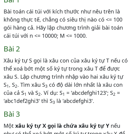
Bài toán cái túi với kích thước như nêu trên là
không thực tế, chẳng có siêu thị nào có <= 100
gói hàng cả. Hãy lập chương trình giải bài toán
cái túi với n <= 10000; M <= 1000.
Bài 2
Xâu ký tự S gọi là xâu con của xâu ký tự T nếu có
thể xoá bớt một số ký tự trong xâu T để được
xâu S. Lập chương trình nhập vào hai xâu ký tự
S
, S
. Tìm xâu S
có độ dài lớn nhất là xâu con
1
2
3
của cả S
và S
. Ví dụ: S
= 'abcdefghi123'; S
=
1
2
1
2
'abc1def2ghi3' thì S
là 'abcdefghi3'.
3
Bài 3
Một
xâu ký tự X gọi là chứa xâu ký tự Y
nếu
như có thể xoá bớt một số ký tự trong xâu X để