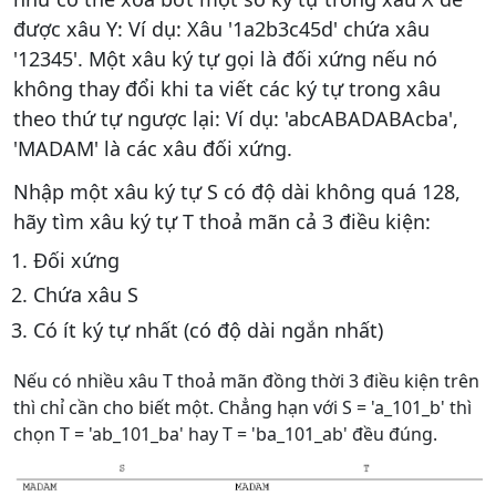
được xâu Y: Ví dụ: Xâu '1a2b3c45d' chứa xâu
'12345'. Một xâu ký tự gọi là đối xứng nếu nó
không thay đổi khi ta viết các ký tự trong xâu
theo thứ tự ngược lại: Ví dụ: 'abcABADABAcba',
'MADAM' là các xâu đối xứng.
Nhập một xâu ký tự S có độ dài không quá 128,
hãy tìm xâu ký tự T thoả mãn cả 3 điều kiện:
Đối xứng
Chứa xâu S
Có ít ký tự nhất (có độ dài ngắn nhất)
Nếu có nhiều xâu T thoả mãn đồng thời 3 điều kiện trên
thì chỉ cần cho biết một. Chẳng hạn với S = 'a_101_b' thì
chọn T = 'ab_101_ba' hay T = 'ba_101_ab' đều đúng.