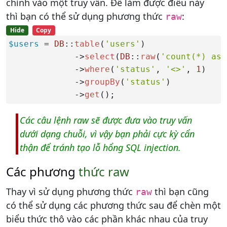
chỉnh vào một truy vấn. Để làm được điều này
thì bạn có thể sử dụng phương thức
:
raw
Hide
Copy
$users
 = 
DB
::
table
(
'users'
)

             ->
select
(
DB
::
raw
(
'count(*) as 
             ->
where
(
'status'
, 
'<>'
, 
1
)

             ->
groupBy
(
'status'
)

             ->
get
();
Các câu lệnh raw sẽ được đưa vào truy vấn
dưới dạng chuỗi, vì vậy bạn phải cực kỳ cẩn
thận để tránh tạo lỗ hổng SQL injection.
Các phương
thức raw
Thay vì sử dụng phương thức
thì bạn cũng
raw
có thể sử dụng các phương thức sau để chèn một
biểu thức thô vào các phần khác nhau của truy