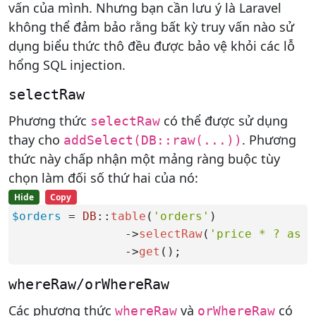
vấn của mình. Nhưng bạn cần lưu ý là Laravel
không thể đảm bảo rằng bất kỳ truy vấn nào sử
dụng biểu thức thô đều được bảo vệ khỏi các lỗ
hổng SQL injection.
selectRaw
Phương thức
có thể được sử dụng
selectRaw
thay cho
. Phương
addSelect(DB::raw(...))
thức này chấp nhận một mảng ràng buộc tùy
chọn làm đối số thứ hai của nó:
Hide
Copy
$orders
 = 
DB
::
table
(
'orders'
)

                ->
selectRaw
(
'price * ? as p
                ->
get
();
whereRaw/orWhereRaw
Các phương thức
và
có
whereRaw
orWhereRaw