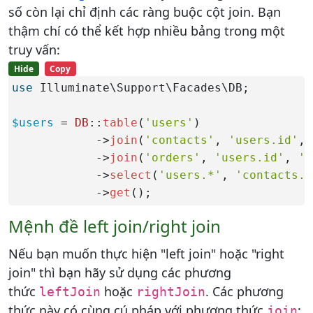
số còn lại chỉ định các ràng buộc cột join. Bạn
thậm chí có thể kết hợp nhiều bảng trong một
truy vấn:
Hide
Copy
use
 Illuminate\Support\Facades\DB;

$users
 = 
DB
::
table
(
'users'
)

            ->
join
(
'contacts'
, 
'users.id'
, 
            ->
join
(
'orders'
, 
'users.id'
, 
'=
            ->
select
(
'users.*'
, 
'contacts.p
            ->
get
();
Mệnh đề left join/right join
Nếu bạn muốn thực hiện "left join" hoặc "right
join" thì bạn hãy sử dụng các phương
thức
hoặc
. Các phương
leftJoin
rightJoin
thức này có cùng cú pháp với phương thức
:
join