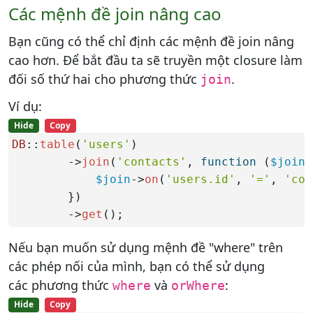
Các mệnh đề join nâng cao
Bạn cũng có thể chỉ định các mệnh đề join nâng
cao hơn. Để bắt đầu ta sẽ truyền một closure làm
đối số thứ hai cho phương thức
.
join
Ví dụ:
Hide
Copy
DB
::
table
(
'users'
)

        ->
join
(
'contacts'
, 
function
 (
$join
)
$join
->
on
(
'users.id'
, 
'='
, 
'con
        })

        ->
get
();
Nếu bạn muốn sử dụng mệnh đề "where" trên
các phép nối của mình, bạn có thể sử dụng
các phương thức
và
:
where
orWhere
Hide
Copy