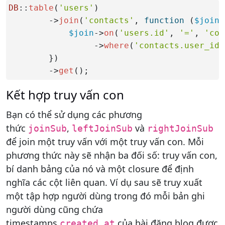
DB
::
table
(
'users'
)

        ->
join
(
'contacts'
, 
function
 (
$join
)
$join
->
on
(
'users.id'
, 
'='
, 
'con
                 ->
where
(
'contacts.user_id'
        })

        ->
get
();
Kết hợp truy vấn con
Bạn có thể sử dụng các phương
thức
,
và
joinSub
leftJoinSub
rightJoinSub
để join một truy vấn với một truy vấn con. Mỗi
phương thức này sẽ nhận ba đối số: truy vấn con,
bí danh bảng của nó và một closure để định
nghĩa các cột liên quan. Ví dụ sau sẽ truy xuất
một tập hợp người dùng trong đó mỗi bản ghi
người dùng cũng chứa
timestamps
của bài đăng blog được
created_at