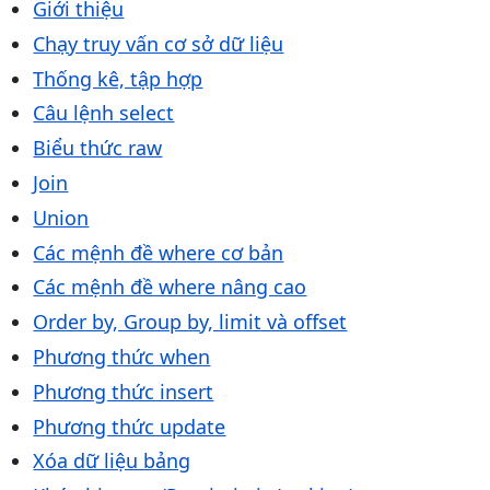
Giới thiệu
Chạy truy vấn cơ sở dữ liệu
Thống kê, tập hợp
Câu lệnh select
Biểu thức raw
Join
Union
Các mệnh đề where cơ bản
Các mệnh đề where nâng cao
Order by, Group by, limit và offset
Phương thức when
Phương thức insert
Phương thức update
Xóa dữ liệu bảng