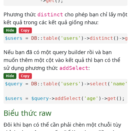
            ->
get
();
Phương thức
cho phép bạn chỉ lấy một
distinct
kết quả trong các kết quả giống nhau:
Hide
Copy
$users
 = 
DB
::
table
(
'users'
)->
distinct
()->
ge
Nếu bạn đã có một query builder rồi và bạn
muốn thêm một cột vào kết quả thì bạn có thể
sử dụng phương thức
:
addSelect
Hide
Copy
$query
 = 
DB
::
table
(
'users'
)->
select
(
'name'
)
$users
 = 
$query
->
addSelect
(
'age'
)->
get
();
Biểu thức raw
Đôi khi bạn có thể cần phải chèn một chuỗi tùy