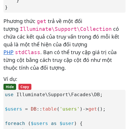
    }

}
Phương thức
trả về một đối
get
tượng
có
Illuminate\Support\Collection
chứa các kết quả của truy vấn trong đó mỗi kết
quả là một thể hiện của đối tượng
PHP
. Bạn có thể truy cập giá trị của
stdClass
từng cột bằng cách truy cập cột đó như một
thuộc tính của đối tượng.
Ví dụ:
Hide
Copy
use
 Illuminate\Support\Facades\DB;

$users
 = 
DB
::
table
(
'users'
)->
get
();

foreach
 (
$users
as
$user
) {
