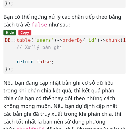
});
Bạn có thể ngừng xử lý các phần tiếp theo bằng
cách trả về
như sau:
false
Hide
Copy
DB
::
table
(
'users'
)->
orderBy
(
'id'
)->
chunk
(
10
// Xử lý bản ghi
return
false
;

});
Nếu bạn đang cập nhật bản ghi cơ sở dữ liệu
trong khi phân chia kết quả, thì kết quả phân
chia của bạn có thể thay đổi theo những cách
không mong muốn. Nếu bạn dự định cập nhật
các bản ghi đã truy xuất trong khi phân chia, thì
cách tốt nhất là bạn nên sử dụng phương