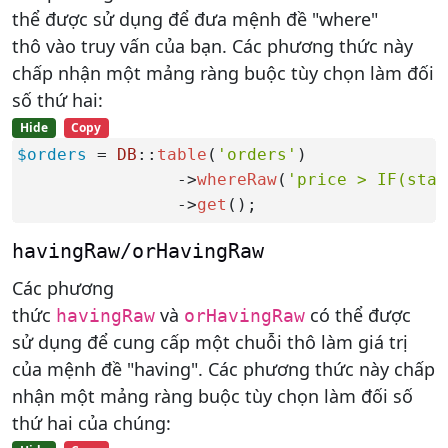
thể được sử dụng để đưa mệnh đề "where"
thô vào truy vấn của bạn. Các phương thức này
chấp nhận một mảng ràng buộc tùy chọn làm đối
số thứ hai:
Hide
Copy
$orders
 = 
DB
::
table
(
'orders'
)

                ->
whereRaw
(
'price > IF(stat
                ->
get
();
havingRaw/orHavingRaw
Các phương
thức
và
có thể được
havingRaw
orHavingRaw
sử dụng để cung cấp một chuỗi thô làm giá trị
của mệnh đề "having". Các phương thức này chấp
nhận một mảng ràng buộc tùy chọn làm đối số
thứ hai của chúng: