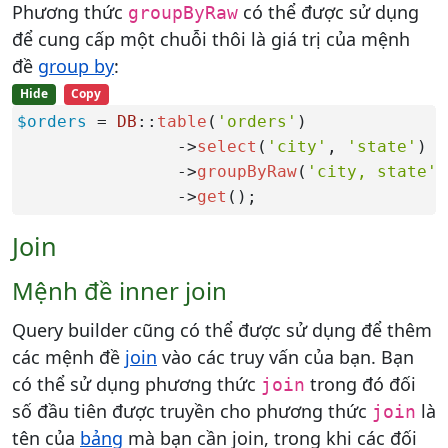
Phương thức
có thể được sử dụng
groupByRaw
để cung cấp một chuỗi thôi là giá trị của mệnh
đề
group by
:
Hide
Copy
$orders
 = 
DB
::
table
(
'orders'
)

                ->
select
(
'city'
, 
'state'
)

                ->
groupByRaw
(
'city, state'
)

                ->
get
();
Join
Mệnh đề inner join
Query builder cũng có thể được sử dụng để thêm
các mệnh đề
join
vào các truy vấn của bạn. Bạn
có thể sử dụng phương thức
trong đó đối
join
số đầu tiên được truyền cho phương thức
là
join
tên của
bảng
mà bạn cần join, trong khi các đối