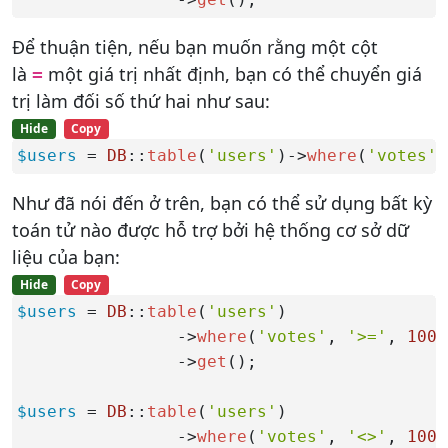
Để thuận tiện, nếu bạn muốn rằng một cột
là
một giá trị nhất định, bạn có thể chuyển giá
=
trị làm đối số thứ hai như sau:
Hide
Copy
$users
 = 
DB
::
table
(
'users'
)->
where
(
'votes'
,
Như đã nói đến ở trên, bạn có thể sử dụng bất kỳ
toán tử nào được hỗ trợ bởi hệ thống cơ sở dữ
liệu của bạn:
Hide
Copy
$users
 = 
DB
::
table
(
'users'
)

                ->
where
(
'votes'
, 
'>='
, 
100
)

                ->
get
();

$users
 = 
DB
::
table
(
'users'
)

                ->
where
(
'votes'
, 
'<>'
, 
100
)
