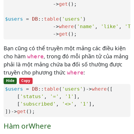
                ->
get
();

$users
 = 
DB
::
table
(
'users'
)

                ->
where
(
'name'
, 
'like'
, 
'T%
                ->
get
();
Bạn cũng có thể truyền một mảng các điều kiện
cho hàm
, trong đó mỗi phần tử của mảng
where
phải là một mảng chứa ba đối số thường được
truyền cho phương thức
:
where
Hide
Copy
$users
 = 
DB
::
table
(
'users'
)->
where
([

    [
'status'
, 
'='
, 
'1'
],

    [
'subscribed'
, 
'<>'
, 
'1'
],

])->
get
();
Hàm orWhere