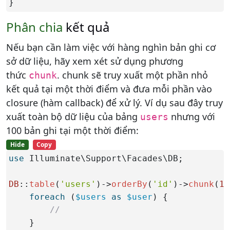
}
Phân chia
kết quả
Nếu bạn cần làm việc với hàng nghìn bản ghi cơ
sở dữ liệu, hãy xem xét sử dụng phương
thức
. chunk sẽ truy xuất một phần nhỏ
chunk
kết quả tại một thời điểm và đưa mỗi phần vào
closure (hàm callback) để xử lý. Ví dụ sau đây truy
xuất toàn bộ dữ liệu của bảng
nhưng với
users
100 bản ghi tại một thời điểm:
Hide
Copy
use
 Illuminate\Support\Facades\DB;

DB
::
table
(
'users'
)->
orderBy
(
'id'
)->
chunk
(
10
foreach
 (
$users
as
$user
) {

//
    }
