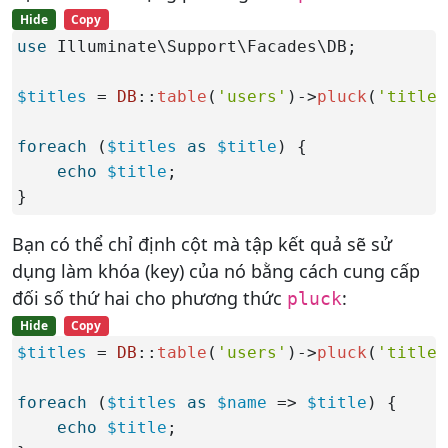
Hide
Copy
use
 Illuminate\Support\Facades\DB;

$titles
 = 
DB
::
table
(
'users'
)->
pluck
(
'title'
foreach
 (
$titles
as
$title
) {

echo
$title
;

}
Bạn có thể chỉ định cột mà tập kết quả sẽ sử
dụng làm khóa (key) của nó bằng cách cung cấp
đối số thứ hai cho phương thức
:
pluck
Hide
Copy
$titles
 = 
DB
::
table
(
'users'
)->
pluck
(
'title'
foreach
 (
$titles
as
$name
 => 
$title
) {

echo
$title
;
