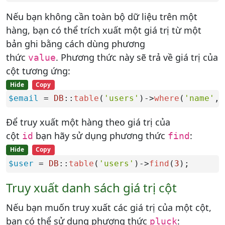
Nếu bạn không cần toàn bộ dữ liệu trên một
hàng, bạn có thể trích xuất một giá trị từ một
bản ghi bằng cách dùng phương
thức
. Phương thức này sẽ trả về giá trị của
value
cột tương ứng:
Hide
Copy
$email
 = 
DB
::
table
(
'users'
)->
where
(
'name'
, 
Để truy xuất một hàng theo giá trị của
cột
bạn hãy sử dụng phương thức
:
id
find
Hide
Copy
$user
 = 
DB
::
table
(
'users'
)->
find
(
3
);
Truy xuất danh sách giá trị cột
Nếu bạn muốn truy xuất các giá trị của một cột,
bạn có thể sử dụng phương thức
:
pluck