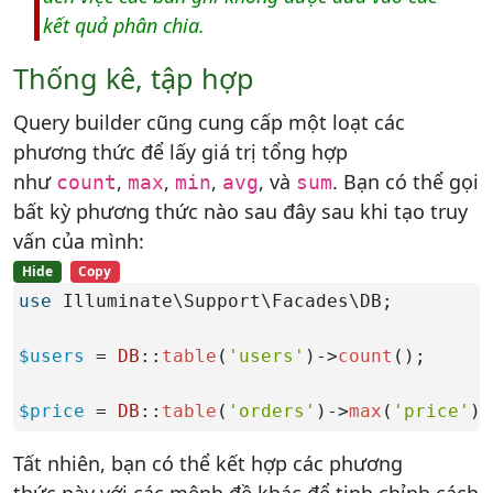
kết quả phân chia.
Thống kê, tập hợp
Query builder cũng cung cấp một loạt các
phương thức để lấy giá trị tổng hợp
như
,
,
,
, và
. Bạn có thể gọi
count
max
min
avg
sum
bất kỳ phương thức nào sau đây sau khi tạo truy
vấn của mình:
Hide
Copy
use
 Illuminate\Support\Facades\DB;

$users
 = 
DB
::
table
(
'users'
)->
count
();

$price
 = 
DB
::
table
(
'orders'
)->
max
(
'price'
);
Tất nhiên, bạn có thể kết hợp các phương