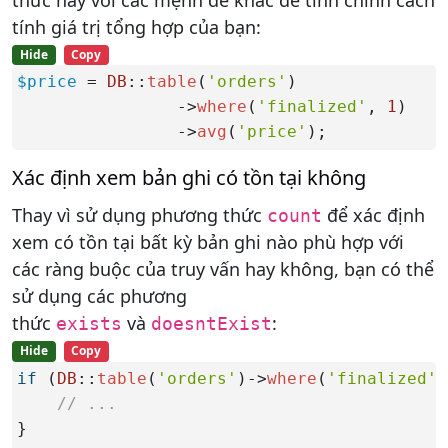
thức này với các mệnh đề khác để tinh chỉnh cách
tính giá trị tổng hợp của bạn:
Hide
Copy
$price
 = 
DB
::
table
(
'orders'
)

                ->
where
(
'finalized'
, 
1
)

                ->
avg
(
'price'
);
Xác định xem bản ghi có tồn tại không
Thay vì sử dụng phương thức
để xác định
count
xem có tồn tại bất kỳ bản ghi nào phù hợp với
các ràng buộc của truy vấn hay không, bạn có thể
sử dụng các phương
thức
và
:
exists
doesntExist
Hide
Copy
if
 (
DB
::
table
(
'orders'
)->
where
(
'finalized'
,
// ...
}
