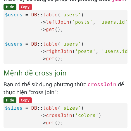
Hide
Copy
$users
 = 
DB
::
table
(
'users'
)

            ->
leftJoin
(
'posts'
, 
'users.id'
,
            ->
get
();

$users
 = 
DB
::
table
(
'users'
)

            ->
rightJoin
(
'posts'
, 
'users.id'
            ->
get
();
Mệnh đề cross join
Bạn có thể sử dụng phương thức
để
crossJoin
thực hiện "cross join":
Hide
Copy
$sizes
 = 
DB
::
table
(
'sizes'
)

            ->
crossJoin
(
'colors'
)

            ->
get
();