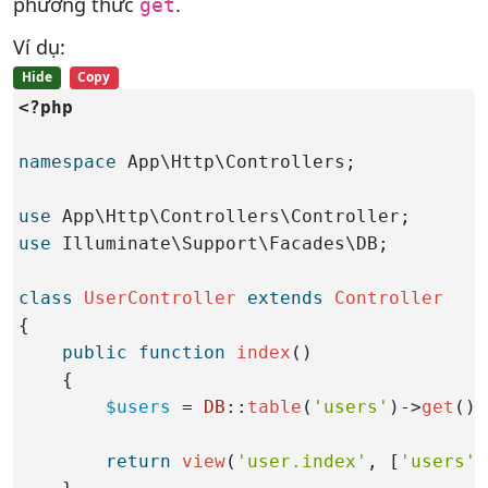
phương thức
.
get
Ví dụ:
Hide
Copy
<?php
namespace
 App\Http\Controllers;

use
use
 Illuminate\Support\Facades\DB;

class
UserController
extends
Controller
{

public
function
index
()

    {

$users
 = 
DB
::
table
(
'users'
)->
get
();

return
view
(
'user.index'
, [
'users'
 