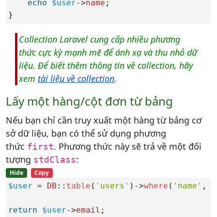
echo
$user
->
name
;

}
Collection Laravel cung cấp nhiều phương
thức cực kỳ mạnh mẽ để ánh xạ và thu nhỏ dữ
liệu. Để biết thêm thông tin về collection, hãy
xem
tài liệu về collection
.
Lấy một hàng/cột đơn từ bảng
Nếu bạn chỉ cần truy xuất một hàng từ bảng cơ
sở dữ liệu, bạn có thể sử dụng phương
thức
. Phương thức này sẽ trả về một đối
first
tượng
:
stdClass
Hide
Copy
$user
 = 
DB
::
table
(
'users'
)->
where
(
'name'
, 
'
return
$user
->
email
;