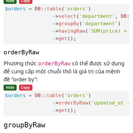
Hide
Copy
$orders
 = 
DB
::
table
(
'orders'
)

                ->
select
(
'department'
, 
DB
::
                ->
groupBy
(
'department'
)

                ->
havingRaw
(
'SUM(price) > ?
                ->
get
();
orderByRaw
Phương thức
có thể được sử dụng
orderByRaw
để cung cấp một chuỗi thô là giá trị của mệnh
đề "order by":
Hide
Copy
$orders
 = 
DB
::
table
(
'orders'
)

                ->
orderByRaw
(
'updated_at - 
                ->
get
();
groupByRaw