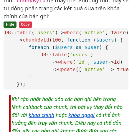
thức
để thay thế. Phương thức này sẽ
chunkById
tự động phân trang các kết quả dựa trên khóa
chính của bản ghi:
Hide
Copy
DB
::
table
(
'users'
)->
where
(
'active'
, 
false
)

    ->
chunkById
(
100
, 
function
 (
$users
) {

foreach
 (
$users
as
$user
) {

DB
::
table
(
'users'
)

                ->
where
(
'id'
, 
$user
->
id
)

                ->
update
([
'active'
 => 
true
]
        }

    });
Khi cập nhật hoặc xóa các bản ghi bên trong
lệnh callback của chunk, thì bất kỳ thay đổi nào
đối với
khóa chính
hoặc
khóa ngoại
có thể ảnh
hưởng đến truy vấn chunk. Điều này có thể dẫn
đến việc các bản ghi không được đưa vào các