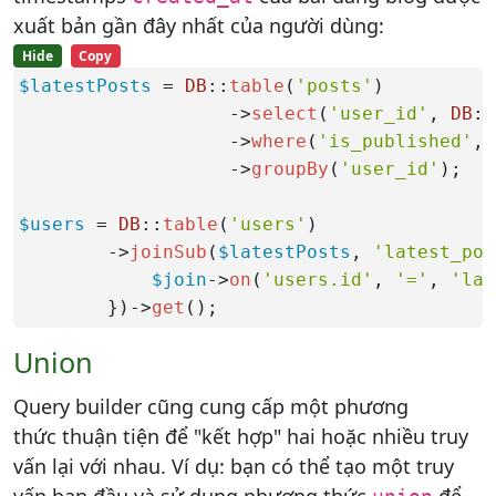
xuất bản gần đây nhất của người dùng:
Hide
Copy
$latestPosts
 = 
DB
::
table
(
'posts'
)

                   ->
select
(
'user_id'
, 
DB
::
                   ->
where
(
'is_published'
, 
                   ->
groupBy
(
'user_id'
);

$users
 = 
DB
::
table
(
'users'
)

        ->
joinSub
(
$latestPosts
, 
'latest_pos
$join
->
on
(
'users.id'
, 
'='
, 
'lat
        })->
get
();
Union
Query builder cũng cung cấp một phương
thức thuận tiện để "kết hợp" hai hoặc nhiều truy
vấn lại với nhau. Ví dụ: bạn có thể tạo một truy
vấn ban đầu và sử dụng phương thức
để