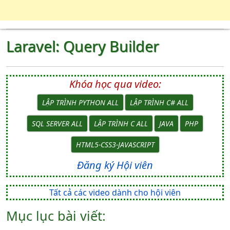
Laravel: Query Builder
Khóa học qua video:
LẬP TRÌNH PYTHON ALL
LẬP TRÌNH C# ALL
SQL SERVER ALL
LẬP TRÌNH C ALL
JAVA
PHP
HTML5-CSS3-JAVASCRIPT
Đăng ký Hội viên
Tất cả các video dành cho hội viên
Mục lục bài viết: