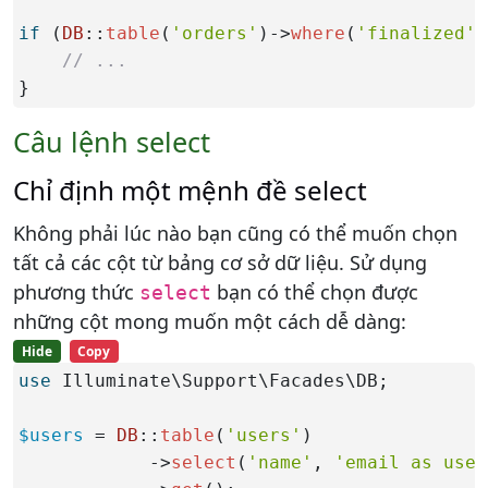
if
 (
DB
::
table
(
'orders'
)->
where
(
'finalized'
,
// ...
}
Câu lệnh select
Chỉ định một mệnh đề select
Không phải lúc nào bạn cũng có thể muốn chọn
tất cả các cột từ bảng cơ sở dữ liệu. Sử dụng
phương thức
bạn có thể chọn được
select
những cột mong muốn một cách dễ dàng:
Hide
Copy
use
 Illuminate\Support\Facades\DB;

$users
 = 
DB
::
table
(
'users'
)

            ->
select
(
'name'
, 
'email as user