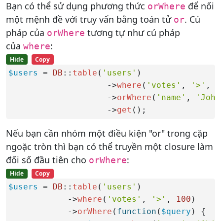
Bạn có thể sử dụng phương thức
để nối
orWhere
một mệnh đề với truy vấn bằng toán tử
. Cú
or
pháp của
tương tự như cú pháp
orWhere
của
:
where
Hide
Copy
$users
 = 
DB
::
table
(
'users'
)

                    ->
where
(
'votes'
, 
'>'
, 
1
                    ->
orWhere
(
'name'
, 
'John
                    ->
get
();
Nếu bạn cần nhóm một điều kiện "or" trong cặp
ngoặc tròn thì bạn có thể truyền một closure làm
đối số đầu tiên cho
:
orWhere
Hide
Copy
$users
 = 
DB
::
table
(
'users'
)

            ->
where
(
'votes'
, 
'>'
, 
100
)

            ->
orWhere
(
function
(
$query
) {
