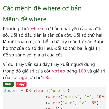
Các mệnh đề where cơ bản
Mệnh đề where
Phương thức
cơ bản nhất yêu cầu ba đối
where
số. Đối số đầu tiên là tên của cột. Đối số thứ hai
là một toán tử, có thể là bất kỳ toán tử nào được
hỗ trợ của cơ sở dữ liệu. Đối số thứ ba là giá trị
để so sánh với giá trị của cột.
Ví dụ: truy vấn sau đây truy xuất người dùng
trong đó giá trị của cột
bằng
và giá trị
votes
100
của cột
lớn hơn
:
age
35
Hide
Copy
$users
 = 
DB
::
table
(
'users'
)

                ->
where
(
'votes'
, 
'='
, 
100
)

                ->
where
(
'age'
, 
'>'
, 
35
)

                ->
get
();