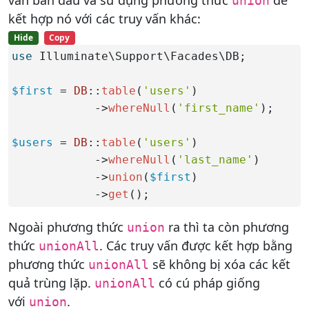
union
kết hợp nó với các truy vấn khác:
Hide
Copy
use
 Illuminate\Support\Facades\DB;

$first
 = 
DB
::
table
(
'users'
)

            ->
whereNull
(
'first_name'
);

$users
 = 
DB
::
table
(
'users'
)

            ->
whereNull
(
'last_name'
)

            ->
union
(
$first
)

            ->
get
();
Ngoài phương thức
ra thì ta còn phương
union
thức
. Các truy vấn được kết hợp bằng
unionAll
phương thức
sẽ không bị xóa các kết
unionAll
quả trùng lặp.
có cú pháp giống
unionAll
với
.
union