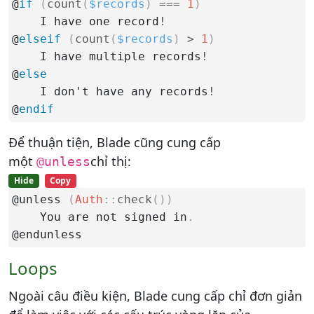
@
if
(
count
(
$records
)
===
1
)
    I have one record
!
@
elseif
(
count
(
$records
)
>
1
)
    I have multiple records
!
@
else
    I don't have any records
!
@
endif
Để thuận tiện, Blade cũng cung cấp
một
chỉ thị:
@unless
Hide
Copy
@unless 
(
Auth
::
check
(
)
)
    You are not signed in
.
@endunless
Loops
Ngoài câu điều kiện, Blade cung cấp chỉ đơn giản