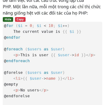
để làm việc với các cấu trúc vòng lặp của
PHP. Một lần nữa, mỗi một trong các chỉ thị chức
năng giống hệt với các đối tác của họ PHP:
Hide
Copy
@
for
(
$i
=
0
;
$i
<
10
;
$i
++
)
    The current value is 
{
{
$i
}
}
@
endfor
@
foreach
(
$users
as
$user
)
<
p
>
This is user 
{
{
$user
-
>
id
}
}
</
p
>
@
endforeach
@forelse 
(
$users
as
$user
)
<
li
>
{
{
$user
-
>
name
}
}
</
li
>
@empty

<
p
>
No users
</
p
>
@endforelse
