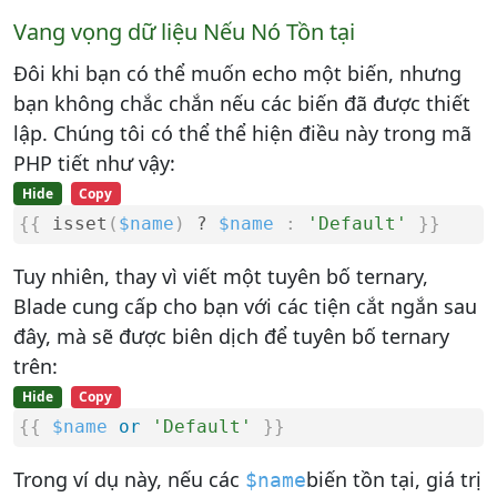
Vang vọng dữ liệu Nếu Nó Tồn tại
Đôi khi bạn có thể muốn echo một biến, nhưng
bạn không chắc chắn nếu các biến đã được thiết
lập. Chúng tôi có thể thể hiện điều này trong mã
PHP tiết như vậy:
Hide
Copy
{
{
isset
(
$name
)
?
$name
:
'Default'
}
}
Tuy nhiên, thay vì viết một tuyên bố ternary,
Blade cung cấp cho bạn với các tiện cắt ngắn sau
đây, mà sẽ được biên dịch để tuyên bố ternary
trên:
Hide
Copy
{
{
$name
or
'Default'
}
}
Trong ví dụ này, nếu các
biến tồn tại, giá trị
$name