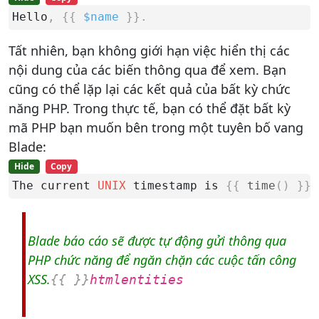
Hello
,
{
{
$name
}
}
.
Tất nhiên, bạn không giới hạn việc hiển thị các
nội dung của các biến thông qua để xem. Bạn
cũng có thể lặp lại các kết quả của bất kỳ chức
năng PHP. Trong thực tế, bạn có thể đặt bất kỳ
mã PHP bạn muốn bên trong một tuyên bố vang
Blade:
Hide
Copy
The current 
UNIX
 timestamp is 
{
{
time
(
)
}
}
.
Blade báo cáo sẽ được tự động gửi thông qua
PHP chức năng để ngăn chặn các cuộc tấn công
XSS.
{
{
}
}
htmlentities