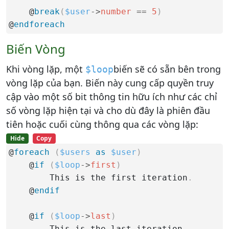
    @
break
(
$user
-
>
number
==
5
)
@
endforeach
Biến Vòng
Khi vòng lặp, một
biến sẽ có sẵn bên trong
$loop
vòng lặp của bạn. Biến này cung cấp quyền truy
cập vào một số bit thông tin hữu ích như các chỉ
số vòng lặp hiện tại và cho dù đây là phiên đầu
tiên hoặc cuối cùng thông qua các vòng lặp:
Hide
Copy
@
foreach
(
$users
as
$user
)
    @
if
(
$loop
-
>
first
)
        This is the first iteration
.
    @
endif
    @
if
(
$loop
-
>
last
)
        This is the last iteration
.