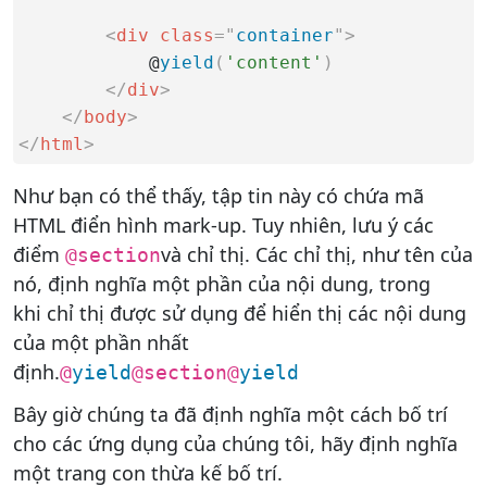
<
div class
=
"
container
"
>
            @
yield
(
'content'
)
</
div
>
</
body
>
</
html
>
Như bạn có thể thấy, tập tin này có chứa mã
HTML điển hình mark-up. Tuy nhiên, lưu ý các
điểm
và chỉ thị. Các chỉ thị, như tên của
@section
nó, định nghĩa một phần của nội dung, trong
khi chỉ thị được sử dụng để hiển thị các nội dung
của một phần nhất
định.
@
yield
@section
@
yield
Bây giờ chúng ta đã định nghĩa một cách bố trí
cho các ứng dụng của chúng tôi, hãy định nghĩa
một trang con thừa kế bố trí.