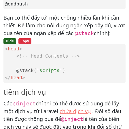
@endpush
Bạn có thể đẩy tới một chồng nhiều lần khi cần
thiết. Để làm cho nội dung ngăn xếp đầy đủ, vượt
qua tên của ngăn xếp để các
chỉ thị:
@stack
Hide
Copy
<
head
>
<!-- Head Contents -->
    @
stack
(
'scripts'
)
</
head
>
tiêm dịch vụ
Các
chỉ thị có thể được sử dụng để lấy
@inject
một dịch vụ từ Laravel
chứa dịch vụ
. Đối số đầu
tiên được thông qua để
là tên của biến
@inject
dịch vụ này sẽ được đặt vào trong khi đối số thứ