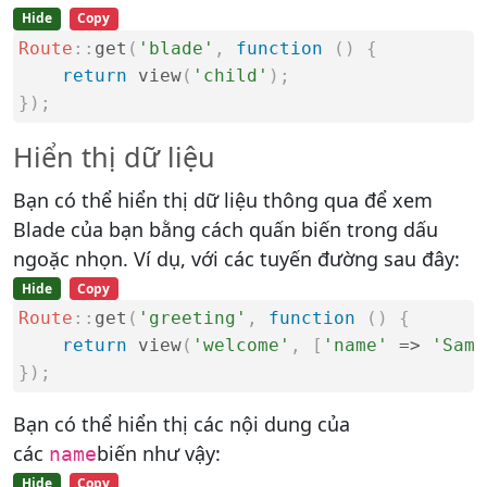
Hide
Copy
Route
::
get
(
'blade'
,
function
(
)
{
return
view
(
'child'
)
;
}
)
;
Hiển thị dữ liệu
Bạn có thể hiển thị dữ liệu thông qua để xem
Blade của bạn bằng cách quấn biến trong dấu
ngoặc nhọn. Ví dụ, với các tuyến đường sau đây:
Hide
Copy
Route
::
get
(
'greeting'
,
function
(
)
{
return
view
(
'welcome'
,
[
'name'
=
>
'Sama
}
)
;
Bạn có thể hiển thị các nội dung của
các
biến như vậy:
name
Hide
Copy