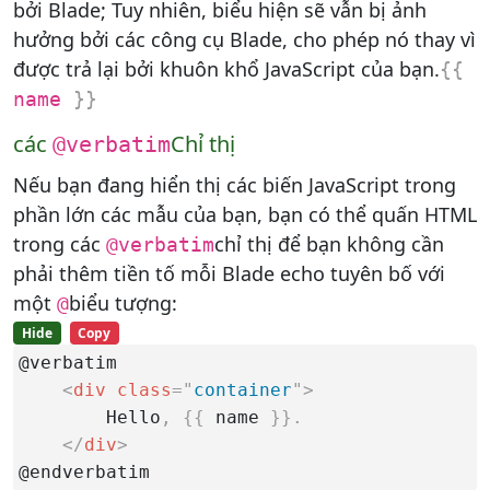
bởi Blade; Tuy nhiên, biểu hiện sẽ vẫn bị ảnh
hưởng bởi các công cụ Blade, cho phép nó thay vì
được trả lại bởi khuôn khổ JavaScript của bạn.
{
{
name
}
}
các
Chỉ thị
@verbatim
Nếu bạn đang hiển thị các biến JavaScript trong
phần lớn các mẫu của bạn, bạn có thể quấn HTML
trong các
chỉ thị để bạn không cần
@verbatim
phải thêm tiền tố mỗi Blade echo tuyên bố với
một
biểu tượng:
@
Hide
Copy
@verbatim

<
div class
=
"
container
"
>
        Hello
,
{
{
 name 
}
}
.
</
div
>
@endverbatim