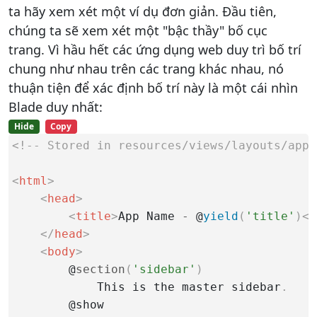
ta hãy xem xét một ví dụ đơn giản. Đầu tiên,
chúng ta sẽ xem xét một "bậc thầy" bố cục
trang. Vì hầu hết các ứng dụng web duy trì bố trí
chung như nhau trên các trang khác nhau, nó
thuận tiện để xác định bố trí này là một cái nhìn
Blade duy nhất:
Hide
Copy
<!-- Stored in resources/views/layouts/app.
<
html
>
<
head
>
<
title
>
App Name 
-
 @
yield
(
'title'
)
</
</
head
>
<
body
>
        @
section
(
'sidebar'
)
            This is the master sidebar
.
        @show
