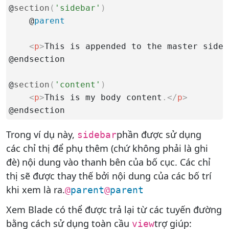
@
section
(
'sidebar'
)
    @
parent
<
p
>
This is appended to the master sideb
@endsection

@
section
(
'content'
)
<
p
>
This is my body content
.
</
p
>
@endsection
Trong ví dụ này,
phần được sử dụng
sidebar
các chỉ thị để phụ thêm (chứ không phải là ghi
đè) nội dung vào thanh bên của bố cục. Các chỉ
thị sẽ được thay thế bởi nội dung của các bố trí
khi xem là ra.
@
parent
@
parent
Xem Blade có thể được trả lại từ các tuyến đường
bằng cách sử dụng toàn cầu
trợ giúp:
view