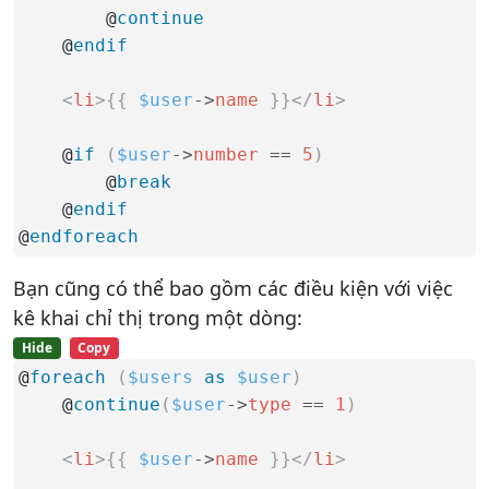
        @
continue
    @
endif
<
li
>
{
{
$user
-
>
name
}
}
</
li
>
    @
if
(
$user
-
>
number
==
5
)
        @
break
    @
endif
@
endforeach
Bạn cũng có thể bao gồm các điều kiện với việc
kê khai chỉ thị trong một dòng:
Hide
Copy
@
foreach
(
$users
as
$user
)
    @
continue
(
$user
-
>
type
==
1
)
<
li
>
{
{
$user
-
>
name
}
}
</
li
>