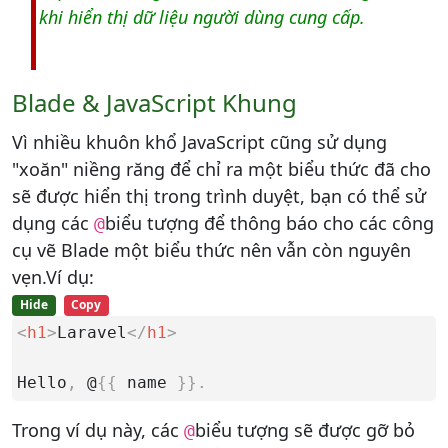
khi hiển thị dữ liệu người dùng cung cấp.
Blade & JavaScript Khung
Vì nhiều khuôn khổ JavaScript cũng sử dụng
"xoăn" niềng răng để chỉ ra một biểu thức đã cho
sẽ được hiển thị trong trình duyệt, bạn có thể sử
dụng các
biểu tượng để thông báo cho các công
@
cụ vẽ Blade một biểu thức nên vẫn còn nguyên
vẹn.Ví dụ:
Hide
Copy
<
h1
>
Laravel
</
h1
>
Hello
,
 @
{
{
 name 
}
}
.
Trong ví dụ này, các
biểu tượng sẽ được gỡ bỏ
@