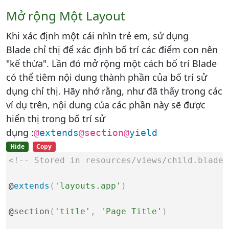
Mở rộng Một Layout
Khi xác định một cái nhìn trẻ em, sử dụng
Blade chỉ thị để xác định bố trí các điểm con nên
"kế thừa". Lần đó mở rộng một cách bố trí Blade
có thể tiêm nội dung thành phần của bố trí sử
dụng chỉ thị. Hãy nhớ rằng, như đã thấy trong các
ví dụ trên, nội dung của các phần này sẽ được
hiển thị trong bố trí sử
dụng :
@
extends
@section
@
yield
Hide
Copy
<!-- Stored in resources/views/child.blade.
@
extends
(
'layouts.app'
)
@
section
(
'title'
,
'Page Title'
)