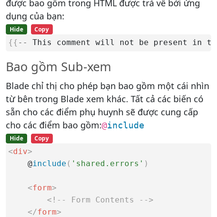
được bao gồm trong HTML được trả về bởi ứng
dụng của bạn:
Hide
Copy
{
{
--
 This comment will not be present in th
Bao gồm Sub-xem
Blade chỉ thị cho phép bạn bao gồm một cái nhìn
từ bên trong Blade xem khác. Tất cả các biến có
sẵn cho các điểm phụ huynh sẽ được cung cấp
cho các điểm bao gồm:
@
include
Hide
Copy
<
div
>
    @
include
(
'shared.errors'
)
<
form
>
<!-- Form Contents -->
</
form
>