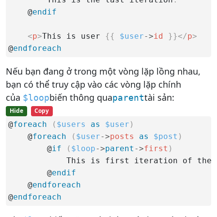
    @
endif
<
p
>
This is user 
{
{
$user
-
>
id
}
}
</
p
>
@
endforeach
Nếu bạn đang ở trong một vòng lặp lồng nhau,
bạn có thể truy cập vào các vòng lặp chính
của
biến thông qua
tài sản:
$loop
parent
Hide
Copy
@
foreach
(
$users
as
$user
)
    @
foreach
(
$user
-
>
posts
as
$post
)
        @
if
(
$loop
-
>
parent
-
>
first
)
            This is first iteration of the 
        @
endif
    @
endforeach
@
endforeach