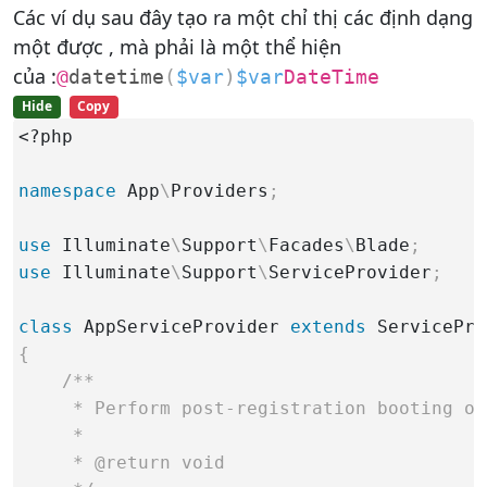
Các ví dụ sau đây tạo ra một chỉ thị các định dạng
một được , mà phải là một thể hiện
của :
@
datetime
(
$var
)
$var
DateTime
Hide
Copy
<?php

namespace
 App
\
Providers
;
use
 Illuminate
\
Support
\
Facades
\
Blade
;
use
 Illuminate
\
Support
\
ServiceProvider
;
class
 AppServiceProvider 
extends
{
/**

     * Perform post-registration booting of
     *

     * @return void
