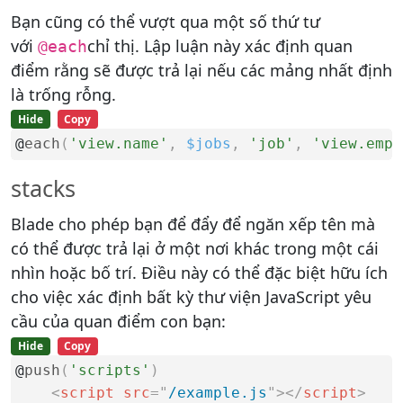
Bạn cũng có thể vượt qua một số thứ tư
với
chỉ thị. Lập luận này xác định quan
@each
điểm rằng sẽ được trả lại nếu các mảng nhất định
là trống rỗng.
Hide
Copy
@
each
(
'view.name'
,
$jobs
,
'job'
,
'view.empt
stacks
Blade cho phép bạn để đẩy để ngăn xếp tên mà
có thể được trả lại ở một nơi khác trong một cái
nhìn hoặc bố trí. Điều này có thể đặc biệt hữu ích
cho việc xác định bất kỳ thư viện JavaScript yêu
cầu của quan điểm con bạn:
Hide
Copy
@
push
(
'scripts'
)
<
script src
=
"
/example.js
"
>
</
script
>