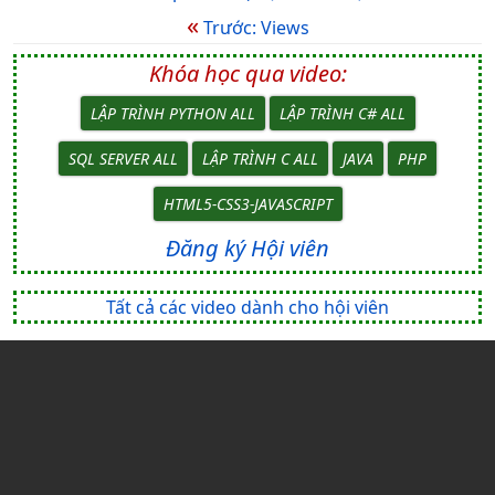
«
Trước: Views
Khóa học qua video:
LẬP TRÌNH PYTHON ALL
LẬP TRÌNH C# ALL
SQL SERVER ALL
LẬP TRÌNH C ALL
JAVA
PHP
HTML5-CSS3-JAVASCRIPT
Đăng ký Hội viên
Tất cả các video dành cho hội viên