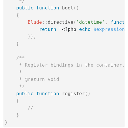
     */
public
function
boot
(
)
{
Blade
::
directive
(
'datetime'
,
functi
return
 "<?php 
echo
$expression
-
}
)
;
}
/**

     * Register bindings in the container.

     *

     * @return void

     */
public
function
register
(
)
{
}
}