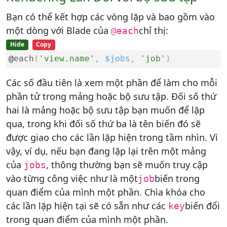
Bạn có thể kết hợp các vòng lặp và bao gồm vào
một dòng với Blade của
chỉ thị:
@each
Hide
Copy
@
each
(
'view.name'
,
$jobs
,
'job'
)
Các số đầu tiên là xem một phần để làm cho mỗi
phần tử trong mảng hoặc bộ sưu tập. Đối số thứ
hai là mảng hoặc bộ sưu tập bạn muốn để lặp
qua, trong khi đối số thứ ba là tên biến đó sẽ
được giao cho các lần lặp hiện trong tầm nhìn. Vì
vậy, ví dụ, nếu bạn đang lặp lại trên một mảng
của
, thông thường bạn sẽ muốn truy cập
jobs
vào từng công việc như là một
biến trong
job
quan điểm của mình một phần. Chìa khóa cho
các lần lặp hiện tại sẽ có sẵn như các
biến đổi
key
trong quan điểm của mình một phần.