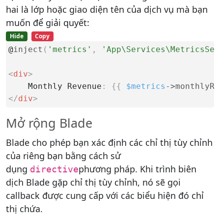
hai là lớp hoặc giao diện tên của dịch vụ mà bạn
muốn để giải quyết:
Hide
Copy
@
inject
(
'metrics'
,
'App\Services\MetricsSer
<
div
>
    Monthly Revenue
:
{
{
$metrics
-
>
monthlyRe
</
div
>
Mở rộng Blade
Blade cho phép bạn xác định các chỉ thị tùy chỉnh
của riêng bạn bằng cách sử
dụng
phương pháp. Khi trình biên
directive
dịch Blade gặp chỉ thị tùy chỉnh, nó sẽ gọi
callback được cung cấp với các biểu hiện đó chỉ
thị chứa.