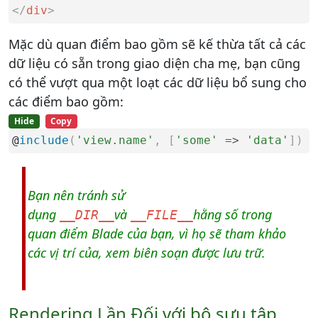
</
div
>
Mặc dù quan điểm bao gồm sẽ kế thừa tất cả các
dữ liệu có sẵn trong giao diện cha mẹ, bạn cũng
có thể vượt qua một loạt các dữ liệu bổ sung cho
các điểm bao gồm:
Hide
Copy
@
include
(
'view.name'
,
[
'some'
=
>
'data'
]
)
Bạn nên tránh sử
dụng
và
hằng số trong
__DIR__
__FILE__
quan điểm Blade của bạn, vì họ sẽ tham khảo
các vị trí của, xem biên soạn được lưu trữ.
Rendering Lần Đối với bộ sưu tập