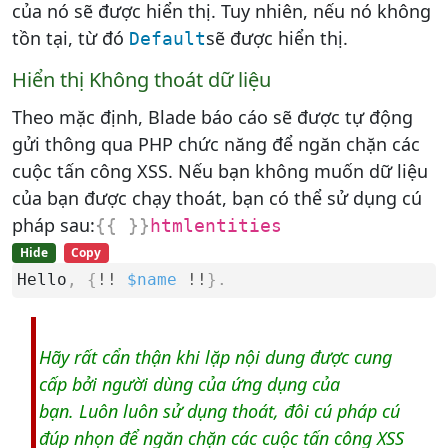
của nó sẽ được hiển thị. Tuy nhiên, nếu nó không
tồn tại, từ đó
sẽ được hiển thị.
Default
Hiển thị Không thoát dữ liệu
Theo mặc định, Blade báo cáo sẽ được tự động
gửi thông qua PHP chức năng để ngăn chặn các
cuộc tấn công XSS. Nếu bạn không muốn dữ liệu
của bạn được chạy thoát, bạn có thể sử dụng cú
pháp sau:
{
{
}
}
htmlentities
Hide
Copy
Hello
,
{
!
!
$name
!
!
}
.
Hãy rất cẩn thận khi lặp nội dung được cung
cấp bởi người dùng của ứng dụng của
bạn. Luôn luôn sử dụng thoát, đôi cú pháp cú
đúp nhọn để ngăn chặn các cuộc tấn công XSS