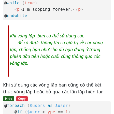
@
while
(
true
)
<
p
>
I'm looping forever
.
</
p
>
@
endwhile
Khi vòng lặp, bạn có thể sử dụng các
biến vòng
lặp
để có được thông tin có giá trị về các vòng
lặp, chẳng hạn như cho dù bạn đang ở trong
phiên đầu tiên hoặc cuối cùng thông qua các
vòng lặp.
Khi sử dụng các vòng lặp bạn cũng có thể kết
thúc vòng lặp hoặc bỏ qua các lần lặp hiện tại:
Hide
Copy
@
foreach
(
$users
as
$user
)
    @
if
(
$user
-
>
type
==
1
)