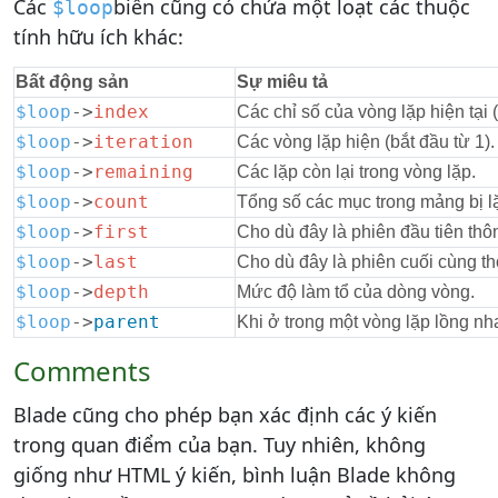
Các
biến cũng có chứa một loạt các thuộc
$loop
tính hữu ích khác:
Bất động sản
Sự miêu tả
$loop
-
>
index
Các chỉ số của vòng lặp hiện tại (
$loop
-
>
iteration
Các vòng lặp hiện (bắt đầu từ 1).
$loop
-
>
remaining
Các lặp còn lại trong vòng lặp.
$loop
-
>
count
Tổng số các mục trong mảng bị l
$loop
-
>
first
Cho dù đây là phiên đầu tiên thô
$loop
-
>
last
Cho dù đây là phiên cuối cùng th
$loop
-
>
depth
Mức độ làm tổ của dòng vòng.
$loop
-
>
parent
Khi ở trong một vòng lặp lồng nh
Comments
Blade cũng cho phép bạn xác định các ý kiến ​​
trong quan điểm của bạn. Tuy nhiên, không
giống như HTML ý kiến, bình luận Blade không