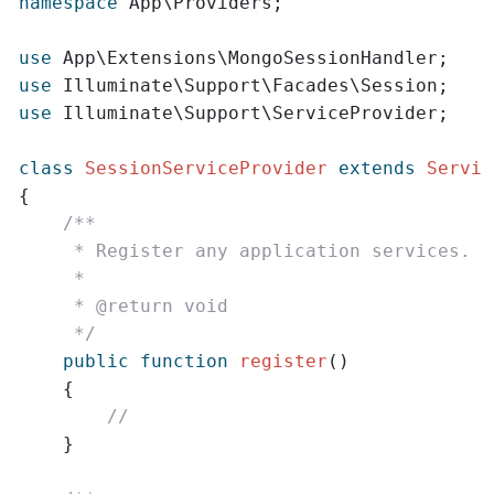
namespace
 App\Providers;

use
use
use
 Illuminate\Support\ServiceProvider;

class
SessionServiceProvider
extends
Servic
{

/**

     * Register any application services.

     *

     * @return void

     */
public
function
register
()

    {

//
    }
