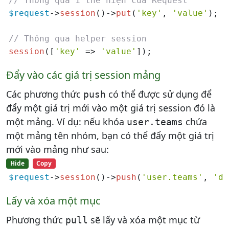
// Thông qua 1 thể hiện của Request
$request
->
session
()->
put
(
'key'
, 
'value'
);

// Thông qua helper session
session
([
'key'
 => 
'value'
]);
Đẩy vào các giá trị session mảng
Các phương thức
có thể được sử dụng để
push
đẩy một giá trị mới vào một giá trị session đó là
một mảng. Ví dụ: nếu khóa
chứa
user
.
teams
một mảng tên nhóm, bạn có thể đẩy một giá trị
mới vào mảng như sau:
Hide
Copy
$request
->
session
()->
push
(
'user.teams'
, 
'de
Lấy và xóa một mục
Phương thức
sẽ lấy và xóa một mục từ
pull