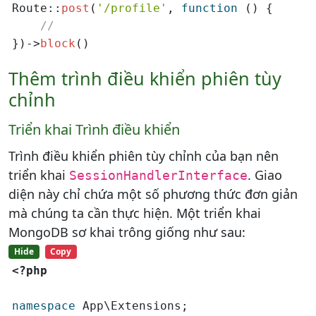
Route::
post
(
'/profile'
, 
function
 () {

//
})->
block
()
Thêm trình điều khiển phiên tùy
chỉnh
Triển khai Trình điều khiển
Trình điều khiển phiên tùy chỉnh của bạn nên
triển khai
. Giao
SessionHandlerInterface
diện này chỉ chứa một số phương thức đơn giản
mà chúng ta cần thực hiện. Một triển khai
MongoDB sơ khai trông giống như sau:
Hide
Copy
<?php
namespace
 App\Extensions;
