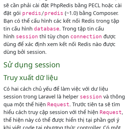
sẽ cần phải cài đặt PhpRedis bằng PECL hoặc cài
đặt gói
(~1.0) bằng Composer.
predis
/
predis
Bạn có thể cấu hình các kết nối Redis trong tập
tin cấu hình
. Trong tập tin cấu
database
hình
thì tùy chọn
được
session
connection
dùng để xác định xem kết nối Redis nào được
dùng bởi session.
Sử dụng session
Truy xuất dữ liệu
Có hai cách chủ yếu để làm việc với dư liệu
session trong Laravel là helper
và thông
session
qua một thể hiện
. Trước tiên ta sẽ tìm
Request
hiểu cách truy cập session với thể hiện
,
Request
thể hiện này có thể được hiển thị tại phần gợi ý
khi viết code tại phương thức controller. Có một