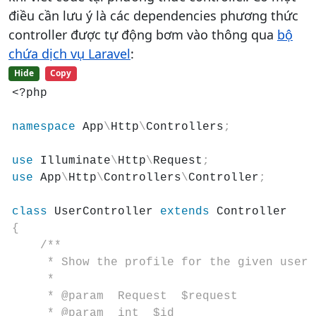
điều cần lưu ý là các dependencies phương thức
controller được tự động bơm vào thông qua
bộ
chứa dịch vụ Laravel
:
Hide
Copy
<?php

namespace
 App
\
Http
\
Controllers
;
use
 Illuminate
\
Http
\
Request
;
use
 App
\
Http
\
Controllers
\
Controller
;
class
 UserController 
extends
{
/**

     * Show the profile for the given user.

     *

     * @param  Request  $request

     * @param  int  $id
