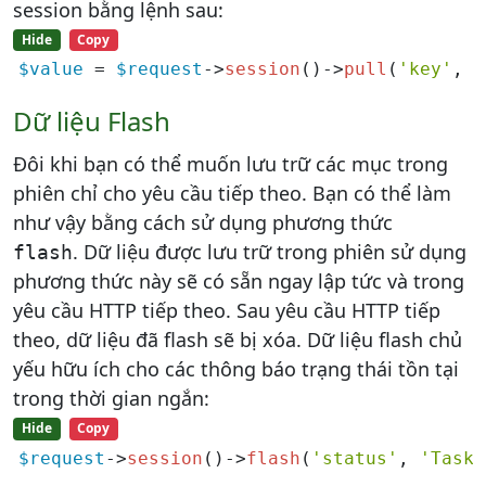
session bằng lệnh sau:
Hide
Copy
$value
 = 
$request
->
session
()->
pull
(
'key'
, 
'
Dữ liệu Flash
Đôi khi bạn có thể muốn lưu trữ các mục trong
phiên chỉ cho yêu cầu tiếp theo. Bạn có thể làm
như vậy bằng cách sử dụng phương thức
. Dữ liệu được lưu trữ trong phiên sử dụng
flash
phương thức này sẽ có sẵn ngay lập tức và trong
yêu cầu HTTP tiếp theo. Sau yêu cầu HTTP tiếp
theo, dữ liệu đã flash sẽ bị xóa. Dữ liệu flash chủ
yếu hữu ích cho các thông báo trạng thái tồn tại
trong thời gian ngắn:
Hide
Copy
$request
->
session
()->
flash
(
'status'
, 
'Task 