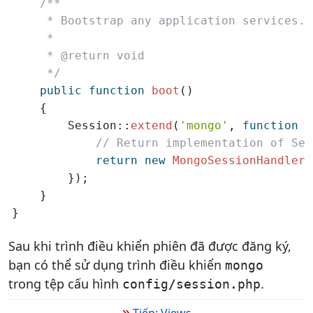
/**

     * Bootstrap any application services.

     *

     * @return void

     */
public
function
boot
()

    {

        Session::
extend
(
'mongo'
, 
function
 (
// Return implementation of Ses
return
new
MongoSessionHandler
;

        });

    }

}
Sau khi trình điều khiển phiên đã được đăng ký,
bạn có thể sử dụng trình điều khiển
mongo
trong tệp cấu hình
.
config
/
session
.
php
»