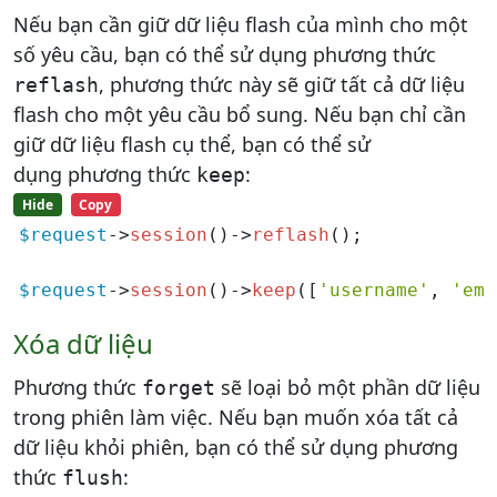
Nếu bạn cần giữ dữ liệu flash của mình cho một
số yêu cầu, bạn có thể sử dụng phương thức
, phương thức này sẽ giữ tất cả dữ liệu
reflash
flash cho một yêu cầu bổ sung. Nếu bạn chỉ cần
giữ dữ liệu flash cụ thể, bạn có thể sử
dụng phương thức
:
keep
Hide
Copy
$request
->
session
()->
reflash
();

$request
->
session
()->
keep
([
'username'
, 
'ema
Xóa dữ liệu
Phương thức
sẽ loại bỏ một phần dữ liệu
forget
trong phiên làm việc. Nếu bạn muốn xóa tất cả
dữ liệu khỏi phiên, bạn có thể sử dụng phương
thức
:
flush