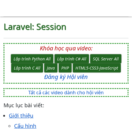
Laravel: Session
Khóa học qua video:
Lập trình Python All
Lập trình C# All
SQL Server All
Lập trình C All
Java
PHP
HTML5-CSS3-JavaScript
Đăng ký Hội viên
Tất cả các video dành cho hội viên
Mục lục bài viết:
Giới thiệu
Cấu hình