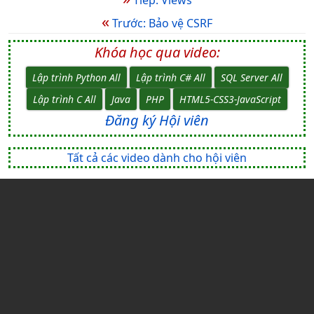
Tiếp: Views
«
Trước: Bảo vệ CSRF
Khóa học qua video:
Lập trình Python All
Lập trình C# All
SQL Server All
Lập trình C All
Java
PHP
HTML5-CSS3-JavaScript
Đăng ký Hội viên
Tất cả các video dành cho hội viên