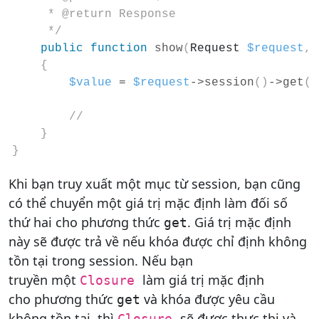
     * @return Response

     */
public
function
show
(
Request 
$request
,
{
$value
=
$request
-
>
session
(
)
-
>
get
(
'
 //
}
}
Khi bạn truy xuất một mục từ session, bạn cũng
có thể chuyển một giá trị mặc định làm đối số
thứ hai cho phương thức
. Giá trị mặc định
get
này sẽ được trả về nếu khóa được chỉ định không
tồn tại trong session. Nếu bạn
truyền một
làm giá trị mặc định
Closure
cho phương thức
và khóa được yêu cầu
get
không tồn tại, thì
sẽ được thực thi và
Closure