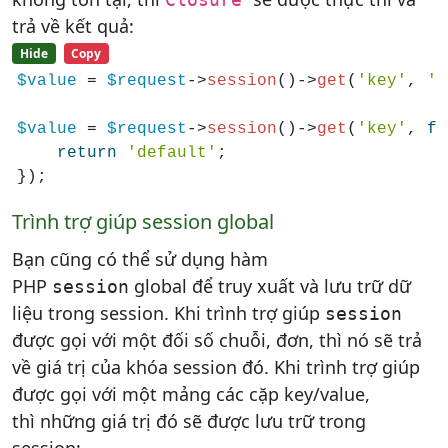
trả về kết quả:
Hide
Copy
$value
 = 
$request
->
session
()->
get
(
'key'
, 
'd
$value
 = 
$request
->
session
()->
get
(
'key'
, 
fu
return
'default'
;

});
Trình trợ giúp session global
Bạn cũng có thể sử dụng hàm
PHP
global để truy xuất và lưu trữ dữ
session
liệu trong session. Khi trình trợ giúp
session
được gọi với một đối số chuỗi, đơn, thì nó sẽ trả
về giá trị của khóa session đó. Khi trình trợ giúp
được gọi với một mảng các cặp key/value,
thì những giá trị đó sẽ được lưu trữ trong
session: