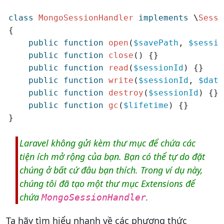
class
MongoSessionHandler
implements
\
Sessi
{

public
function
open
(
$savePath
, 
$sessio
public
function
close
() {}

public
function
read
(
$sessionId
) {}

public
function
write
(
$sessionId
, 
$data
public
function
destroy
(
$sessionId
) {}

public
function
gc
(
$lifetime
) {}

}
Laravel không gửi kèm thư mục để chứa các
tiện ích mở rộng của bạn. Bạn có thể tự do đặt
chúng ở bất cứ đâu bạn thích. Trong ví dụ này,
chúng tôi đã tạo một thư mục Extensions để
chứa
.
MongoSessionHandler
Ta hãy tìm hiểu nhanh về các phương thức