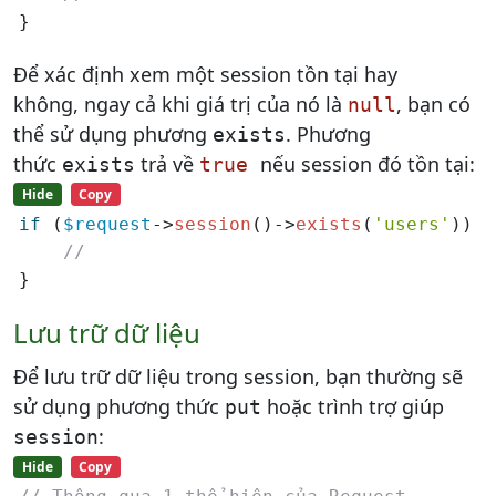
}
Để xác định xem một session tồn tại hay
không, ngay cả khi giá trị của nó là
, bạn có
null
thể sử dụng phương
. Phương
exists
thức
trả về
nếu session đó tồn tại:
exists
true
Hide
Copy
if
 (
$request
->
session
()->
exists
(
'users'
)) {

//
}
Lưu trữ dữ liệu
Để lưu trữ dữ liệu trong session, bạn thường sẽ
sử dụng phương thức
hoặc trình trợ giúp
put
:
session
Hide
Copy