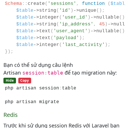
Schema
::
create
(
'sessions'
,
function
(
$table
$table
-
>
string
(
'id'
)
-
>
unique
(
)
;
$table
-
>
integer
(
'user_id'
)
-
>
nullable
(
)
;
$table
-
>
string
(
'ip_address'
,
45
)
-
>
nulla
$table
-
>
text
(
'user_agent'
)
-
>
nullable
(
)
;
$table
-
>
text
(
'payload'
)
;
$table
-
>
integer
(
'last_activity'
)
;
}
);
Bạn có thể sử dụng câu lệnh
Artisan
để tạo migration này:
session
:
table
Hide
Copy
php artisan session
:
table

php artisan migrate
Redis
Trước khi sử dụng session Redis với Laravel bạn