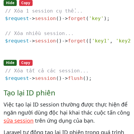
Hide
Copy
// Xóa 1 session cụ thể...
$request
->
session
()->
forget
(
'key'
);

// Xóa nhiều session...
$request
->
session
()->
forget
([
'key1'
, 
'key2'
Hide
Copy
// Xóa tất cả các session...
$request
->
session
()->
flush
();
Tạo lại ID phiên
Việc tạo lại ID session thường được thực hiện để
ngăn người dùng độc hại khai thác cuộc tấn công
sửa session
trên ứng dụng của bạn.
Laravel tự động tạo lại ID phiên trong quá trình