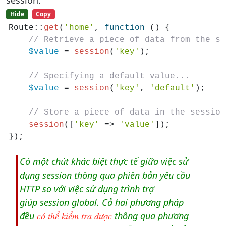
Hide
Copy
Route::
get
(
'home'
, 
function
 () {

// Retrieve a piece of data from the se
$value
 = 
session
(
'key'
);

// Specifying a default value...
$value
 = 
session
(
'key'
, 
'default'
);

// Store a piece of data in the session
session
([
'key'
 => 
'value'
]);

Có một chút khác biệt thực tế giữa việc sử
dụng session thông qua phiên bản yêu cầu
HTTP so với việc sử dụng trình trợ
giúp session global. Cả hai phương pháp
đều
có thể kiểm tra được
thông qua phương