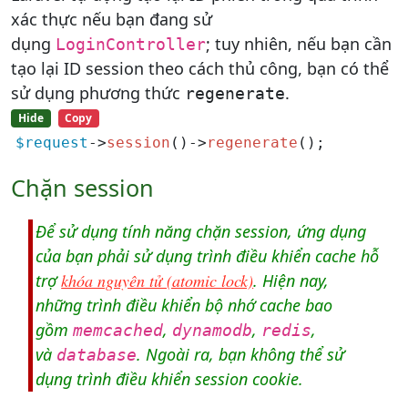
xác thực nếu bạn đang sử
dụng
; tuy nhiên, nếu bạn cần
LoginController
tạo lại ID session theo cách thủ công, bạn có thể
sử dụng phương thức
.
regenerate
Hide
Copy
$request
->
session
()->
regenerate
();
Chặn session
Để sử dụng tính năng chặn session, ứng dụng
của bạn phải sử dụng trình điều khiển cache hỗ
trợ
khóa nguyên tử (atomic lock)
. Hiện nay,
những trình điều khiển bộ nhớ cache bao
gồm
,
,
,
memcached
dynamodb
redis
và
. Ngoài ra, bạn không thể sử
database
dụng trình điều khiển session cookie.