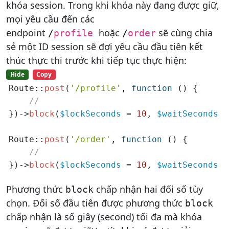
khóa session. Trong khi khóa này đang được giữ,
mọi yêu cầu đến các
endpoint
hoặc
sẽ cùng chia
/
profile
/
order
sẻ một ID session sẽ đợi yêu cầu đầu tiên kết
thúc thực thi trước khi tiếp tục thực hiện:
Hide
Copy
Route::
post
(
'/profile'
, 
function
 () {

//
})->
block
(
$lockSeconds
 = 
10
, 
$waitSeconds
 =
Route::
post
(
'/order'
, 
function
 () {

//
})->
block
(
$lockSeconds
 = 
10
, 
$waitSeconds
 =
Phương thức
chấp nhận hai đối số tùy
block
chọn. Đối số đầu tiên được phương thức
block
chấp nhận là số giây (second) tối đa mà khóa