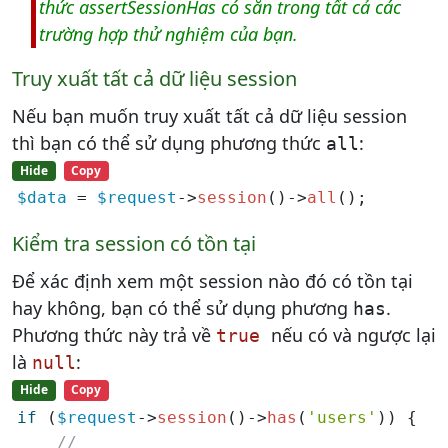
thức assertSessionHas có sẵn trong tất cả các
trường hợp thử nghiệm của bạn.
Truy xuất tất cả dữ liệu session
Nếu bạn muốn truy xuất tất cả dữ liệu session
thì bạn có thể sử dụng phương thức
:
all
Hide
Copy
$data
 = 
$request
->
session
()->
all
();
Kiểm tra session có tồn tại
Để xác định xem một session nào đó có tồn tại
hay không, bạn có thể sử dụng phương
.
has
Phương thức này trả về
nếu có và ngược lại
true
là
:
null
Hide
Copy
if
 (
$request
->
session
()->
has
(
'users'
)) {

//