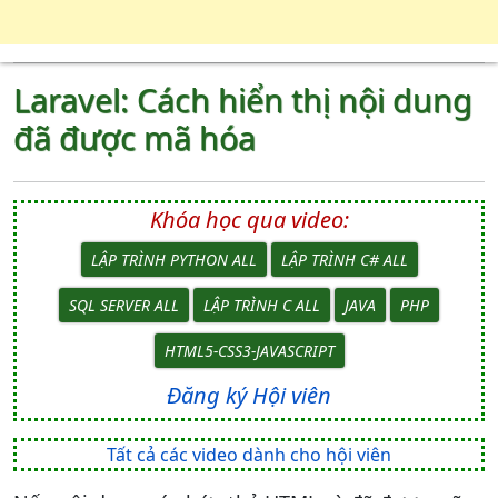
Laravel: Cách hiển thị nội dung
đã được mã hóa
Khóa học qua video:
LẬP TRÌNH PYTHON ALL
LẬP TRÌNH C# ALL
SQL SERVER ALL
LẬP TRÌNH C ALL
JAVA
PHP
HTML5-CSS3-JAVASCRIPT
Đăng ký Hội viên
Tất cả các video dành cho hội viên