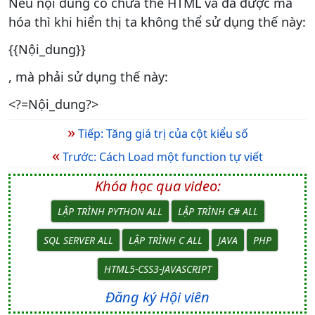
Nếu nội dung có chứa thẻ HTML và đã được mã
hóa thì khi hiển thị ta không thể sử dụng thế này:
{{Nội_dung}}
, mà phải sử dụng thế này:
<?=Nội_dung?>
»
Tiếp: Tăng giá trị của cột kiểu số
«
Trước: Cách Load một function tự viết
Khóa học qua video:
LẬP TRÌNH PYTHON ALL
LẬP TRÌNH C# ALL
SQL SERVER ALL
LẬP TRÌNH C ALL
JAVA
PHP
HTML5-CSS3-JAVASCRIPT
Đăng ký Hội viên