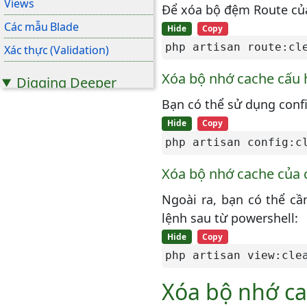
Views
Để xóa bộ đệm Route của
Các mẫu Blade
Hide
Copy
php artisan route:cl
Xác thực (Validation)
Xóa bộ nhớ cache cấu 
Digging Deeper
Bạn có thể sử dụng confi
Mail
Hide
Copy
Biên dịch các asset
(Compiling Assets)
php artisan config:c
Hàng đợi (Queues)
Xóa bộ nhớ cache của 
Broadcasting
Ngoài ra, bạn có thể cầ
Lập lịch tác vụ
lệnh sau từ powershell:
Sự kiện (Events)
Hide
Copy
php artisan view:cle
Thông báo (Notifications)
Xóa bộ nhớ ca
Security