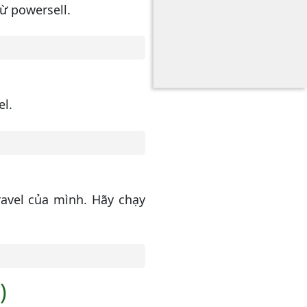
ừ powersell.
el.
ravel của mình. Hãy chạy
)