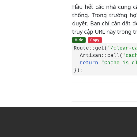
Ủy quyền (Authorization)
Hầu hết các nhà cung c
thống. Trong trường hợ
Database
duyệt. Bạn chỉ cần đặt 
Redis
truy cập URL này trong t
Query Builder
Hide
Copy
Pagination (Phân trang)
Route::get(
'/clear-c
  Artisan::call(
'cac
Di chuyển dữ liệu
(Migrations)
return 
"Cache is c
});
Eloquent ORM
Bắt đầu
Testing
Bắt đầu
Test HTTP
Test Console