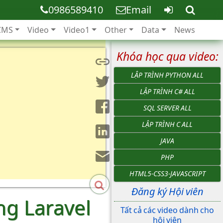
0986589410
Email
CMS
Video
Video1
Other
Data
News
Khóa học qua video:
LẬP TRÌNH PYTHON ALL
LẬP TRÌNH C# ALL
SQL SERVER ALL
LẬP TRÌNH C ALL
JAVA
PHP
HTML5-CSS3-JAVASCRIPT
Đăng ký Hội viên
ng Laravel
Tất cả các video dành cho
hội viên