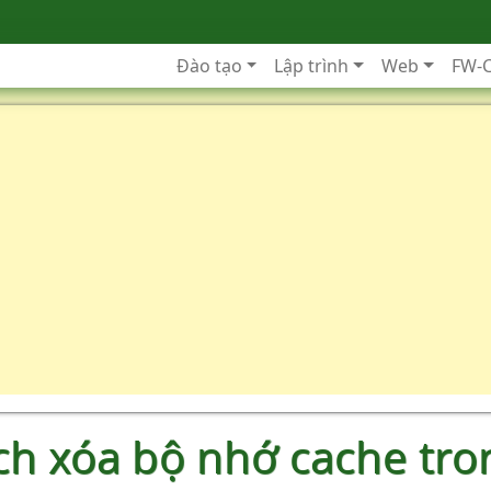
Đào tạo
Lập trình
Web
FW-
ch xóa bộ nhớ cache tro