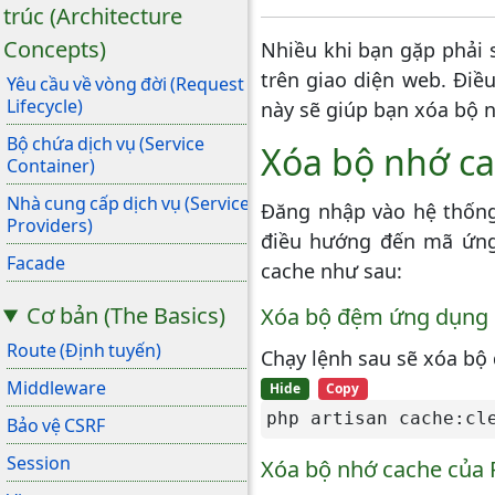
trúc (Architecture
Concepts)
Nhiều khi bạn gặp phải 
trên giao diện web. Đi
Yêu cầu về vòng đời (Request
Lifecycle)
này sẽ giúp bạn xóa bộ 
Bộ chứa dịch vụ (Service
Xóa bộ nhớ ca
Container)
Nhà cung cấp dịch vụ (Service
Đăng nhập vào hệ thống
Providers)
điều hướng đến mã ứng 
Facade
cache như sau:
Cơ bản (The Basics)
Xóa bộ đệm ứng dụng
Route (Định tuyến)
Chạy lệnh sau sẽ xóa bộ
Middleware
Hide
Copy
php artisan cache:cl
Bảo vệ CSRF
Session
Xóa bộ nhớ cache của 