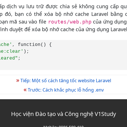
ấp dịch vụ lưu trữ được chia sẻ không cung cấp qu
p đó, bạn có thể xóa bộ nhớ cache Laravel bằng c
đoạn mã sau vào file
của ứng dụng 
routes/web.php
rình duyệt để xóa bộ nhớ cache của ứng dụng Laravel
ache'
, function() {

he:clear'
);

leared"
;

»
Tiếp: Một số cách tăng tốc website Laravel
«
Trước: Cách khắc phục lỗ hổng .env
Học viện Đào tạo và Công nghệ V1Study