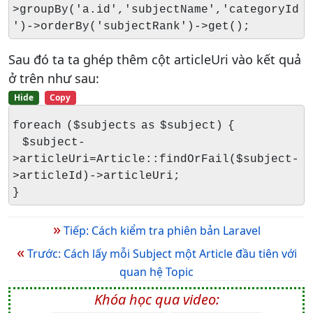
>groupBy('a.id','subjectName','categoryId
')->orderBy('subjectRank')->get();
Sau đó ta ta ghép thêm cột articleUri vào kết quả
ở trên như sau:
Hide
Copy
foreach ($subjects as $subject) {
$subject-
>articleUri=Article::findOrFail($subject-
>articleId)->articleUri;
}
»
Tiếp: Cách kiểm tra phiên bản Laravel
«
Trước: Cách lấy mỗi Subject một Article đầu tiên với
quan hệ Topic
Khóa học qua video: