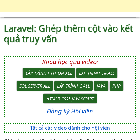
Laravel: Ghép thêm cột vào kết
quả truy vấn
Khóa học qua video:
LẬP TRÌNH PYTHON ALL
LẬP TRÌNH C# ALL
SQL SERVER ALL
LẬP TRÌNH C ALL
JAVA
PHP
HTML5-CSS3-JAVASCRIPT
Đăng ký Hội viên
Tất cả các video dành cho hội viên