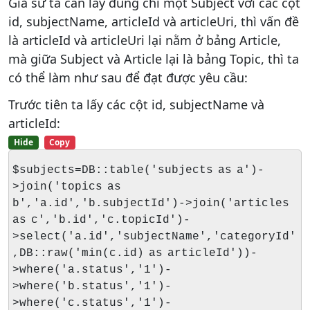
Giả sử ta cần lấy đúng chỉ một Subject với các cột
id, subjectName, articleId và articleUri, thì vấn đề
là articleId và articleUri lại nằm ở bảng Article,
mà giữa Subject và Article lại là bảng Topic, thì ta
có thể làm như sau để đạt được yêu cầu:
Trước tiên ta lấy các cột id, subjectName và
articleId:
Hide
Copy
$subjects=DB::table('subjects as a')-
>join('topics as
b','a.id','b.subjectId')->join('articles
as c','b.id','c.topicId')-
>select('a.id','subjectName','categoryId'
,DB::raw('min(c.id) as articleId'))-
>where('a.status','1')-
>where('b.status','1')-
>where('c.status','1')-