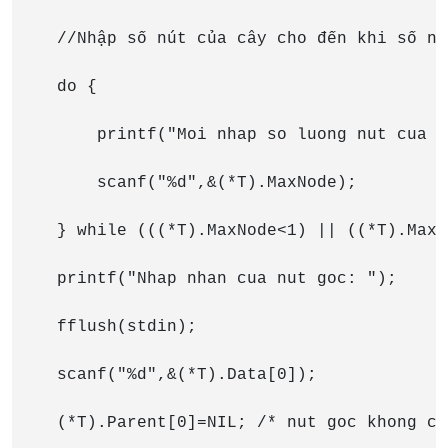
    //Nhập số nút của cây cho đến khi số nú
    do {

        printf("Moi nhap so luong nut cua c
        scanf("%d",&(*T).MaxNode);

    } while (((*T).MaxNode<1) || ((*T).MaxN
    printf("Nhap nhan cua nut goc: ");

    fflush(stdin);

    scanf("%d",&(*T).Data[0]);

    (*T).Parent[0]=NIL; /* nut goc khong co