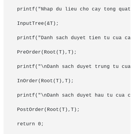
    printf("Nhap du lieu cho cay tong quat\n
    InputTree(&T);

    printf("Danh sach duyet tien tu cua cay
    PreOrder(Root(T),T);

    printf("\nDanh sach duyet trung tu cua 
    InOrder(Root(T),T);

    printf("\nDanh sach duyet hau tu cua ca
    PostOrder(Root(T),T);

    return 0;
