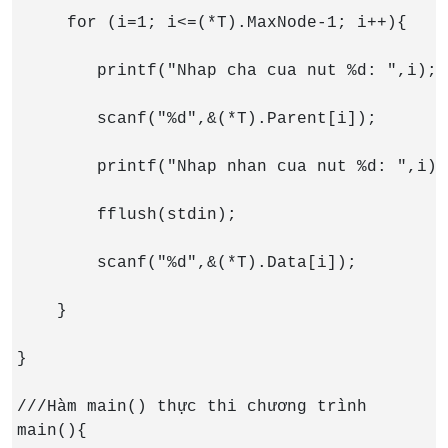
     for (i=1; i<=(*T).MaxNode-1; i++){

        printf("Nhap cha cua nut %d: ",i);

        scanf("%d",&(*T).Parent[i]);

        printf("Nhap nhan cua nut %d: ",i);

        fflush(stdin);

        scanf("%d",&(*T).Data[i]);

    }

}

///Hàm main() thực thi chương trình

main(){
