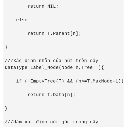
        return NIL;

    else

        return T.Parent[n];

}

///Xác định nhãn của nút trên cây

DataType Label_Node(Node n,Tree T){

    if (!EmptyTree(T) && (n<=T.MaxNode-1))

        return T.Data[n];

}

///Hàm xác định nút gốc trong cây
