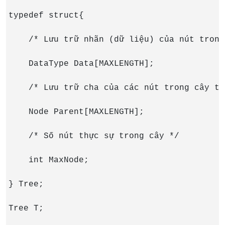
typedef struct{

    /* Lưu trữ nhãn (dữ liệu) của nút trong
    DataType Data[MAXLENGTH];

    /* Lưu trữ cha của các nút trong cây th
    Node Parent[MAXLENGTH];

    /* Số nút thực sự trong cây */

    int MaxNode;

} Tree;

Tree T;
