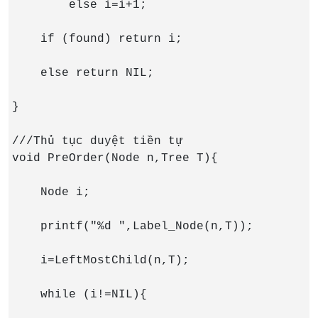
        else i=i+1;

    if (found) return i;

    else return NIL;

}

///Thủ tục duyệt tiền tự

void PreOrder(Node n,Tree T){

    Node i;

    printf("%d ",Label_Node(n,T));

    i=LeftMostChild(n,T);

    while (i!=NIL){
