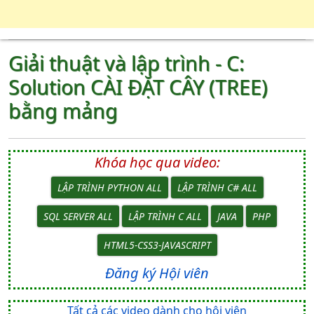
Giải thuật và lập trình - C:
Solution CÀI ĐẶT CÂY (TREE)
bằng mảng
Khóa học qua video:
LẬP TRÌNH PYTHON ALL
LẬP TRÌNH C# ALL
SQL SERVER ALL
LẬP TRÌNH C ALL
JAVA
PHP
HTML5-CSS3-JAVASCRIPT
Đăng ký Hội viên
Tất cả các video dành cho hội viên