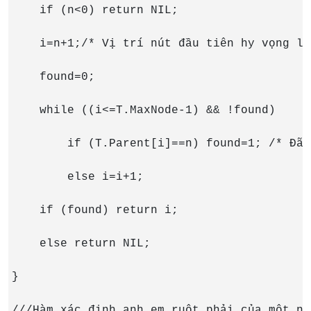
    if (n<0) return NIL;

    i=n+1;/* Vị trí nút đầu tiên hy vọng là
    found=0;

    while ((i<=T.MaxNode-1) && !found)

        if (T.Parent[i]==n) found=1; /* Đã 
        else i=i+1;

    if (found) return i;

    else return NIL;

}

///Hàm xác định anh em ruột phải của một nút