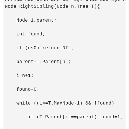
Node RightSibling(Node n,Tree T){

    Node i,parent;

    int found;

    if (n<0) return NIL;

    parent=T.Parent[n];

    i=n+1;

    found=0;

    while ((i<=T.MaxNode-1) && !found)

        if (T.Parent[i]==parent) found=1;
