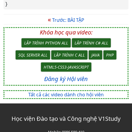
}
«
Trước: BÀI TẬP
Khóa học qua video:
LẬP TRÌNH PYTHON ALL
LẬP TRÌNH C# ALL
SQL SERVER ALL
LẬP TRÌNH C ALL
JAVA
PHP
HTML5-CSS3-JAVASCRIPT
Đăng ký Hội viên
Tất cả các video dành cho hội viên
Học viện Đào tạo và Công nghệ V1Study
Mobile:
0986.589.410