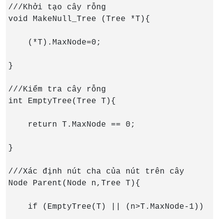
///Khởi tạo cây rỗng

void MakeNull_Tree (Tree *T){

    (*T).MaxNode=0;

}

///Kiểm tra cây rỗng

int EmptyTree(Tree T){

    return T.MaxNode == 0;

}

///Xác định nút cha của nút trên cây

Node Parent(Node n,Tree T){

    if (EmptyTree(T) || (n>T.MaxNode-1))
