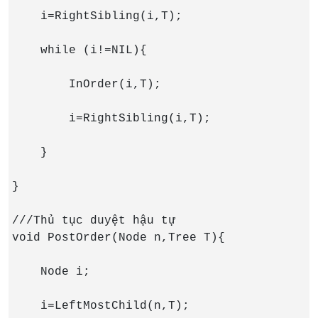
    i=RightSibling(i,T);

    while (i!=NIL){

        InOrder(i,T);

        i=RightSibling(i,T);

    }

}

///Thủ tục duyệt hậu tự

void PostOrder(Node n,Tree T){

    Node i;

    i=LeftMostChild(n,T);
