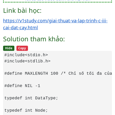
Link bài học:
https://v1study.com/giai-thuat-va-lap-trinh-c-iii-
cai-dat-cay.html
Solution tham khảo:
Hide
Copy
#include<stdio.h>

#include<stdlib.h>

#define MAXLENGTH 100 /* Chỉ số tối đa của 
#define NIL -1

typedef int DataType;

typedef int Node;
