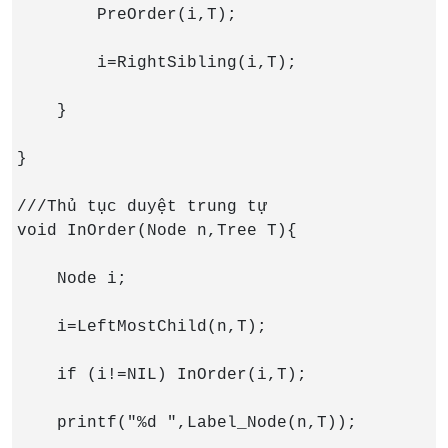
        PreOrder(i,T);

        i=RightSibling(i,T);

    }

}

///Thủ tục duyệt trung tự

void InOrder(Node n,Tree T){

    Node i;

    i=LeftMostChild(n,T);

    if (i!=NIL) InOrder(i,T);

    printf("%d ",Label_Node(n,T));
