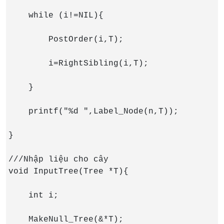
    while (i!=NIL){

        PostOrder(i,T);

        i=RightSibling(i,T);

    }

    printf("%d ",Label_Node(n,T));

}

///Nhập liệu cho cây

void InputTree(Tree *T){

    int i;

    MakeNull_Tree(&*T);
