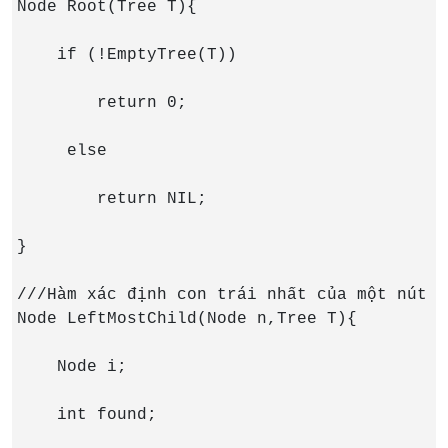
Node Root(Tree T){

    if (!EmptyTree(T))

        return 0;

     else

        return NIL;

}

///Hàm xác định con trái nhất của một nút

Node LeftMostChild(Node n,Tree T){

    Node i;

    int found;
