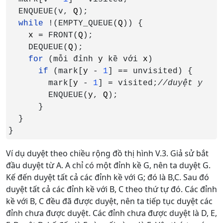
  ENQUEUE(v, 
Q
);

while 
!(EMPTY_QUEUE(
Q
)) {

x 
= FRONT(
Q
);

    DEQUEUE(
Q
);

for 
(mỗi đỉnh 
y 
kề với 
x
)

if 
(mark[
y 
- 
1
] == unvisited) {

        mark[
y 
- 
1
] = visited;
ENQUEUE(
y
, 
Q
);

      } 

  }

}
Ví dụ duyệt theo chiều rộng đồ thị hình V.3. Giả sử bắt
đầu duyệt từ A. A chỉ có một đỉnh kề G, nên ta duyệt G.
Kế đến duyệt tất cả các đỉnh kề với G; đó là B,C. Sau đó
duyệt tất cả các đỉnh kề với B, C theo thứ tự đó. Các đỉnh
kề với B, C đều đã được duyệt, nên ta tiếp tục duyệt các
đỉnh chưa được duyệt. Các đỉnh chưa được duyệt là D, E,