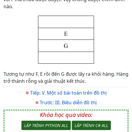
nào.
Tương tự như F, E rồi đến G được lấy ra khỏi hàng. Hàng
trở thành rỗng và giải thuật kết thúc.
»
Tiếp: V. Một số bài toán trên đồ thị
«
Trước: III. Biều diễn đồ thị
Khóa học qua video:
LẬP TRÌNH PYTHON ALL
LẬP TRÌNH C# ALL