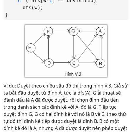
if 
(mark[
w
-
1
] == unvisited) 

      dfs(
w
);

}
Ví dụ: Duyệt theo chiều sâu đồ thị trong hình V.3. Giả sử
ta bắt đầu duyệt từ đỉnh A, tức là dfs(A). Giải thuật sẽ
đánh dấu là A đã được duyệt, rồi chọn đỉnh đầu tiên
trong danh sách các đỉnh kề với A, đó là G. Tiếp tục
duyệt đỉnh G, G có hai đỉnh kề với nó là B và C, theo thứ
tự đó thì đỉnh kế tiếp được duyệt là đỉnh B. B có một
đỉnh kề đó là A, nhưng A đã được duyệt nên phép duyệt