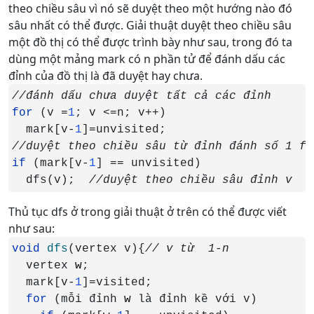
theo chiều sâu vì nó sẽ duyệt theo một hướng nào đó
sâu nhất có thể được. Giải thuật duyệt theo chiều sâu
một đồ thị có thể được trình bày như sau, trong đó ta
dùng một mảng mark có n phần tử để đánh dấu các
đỉnh của đồ thị là đã duyệt hay chưa.
for 
(v =
1
; v <=n; v++)

  mark[v-
1
if 
(mark[v-
1
] == unvisited)

  dfs(v);  
//duyệt theo chiều sâu đỉnh v
Thủ tục dfs ở trong giải thuật ở trên có thể được viết
như sau:
void 
dfs
(vertex v){
vertex 
w
;

  mark[v-
1
]=visited;

for 
(mỗi đỉnh 
w 
là đỉnh kề với v)
