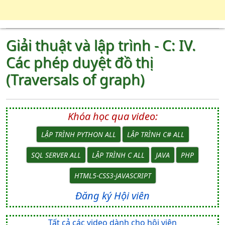
Giải thuật và lập trình - C: IV.
Các phép duyệt đồ thị
(Traversals of graph)
Khóa học qua video:
LẬP TRÌNH PYTHON ALL
LẬP TRÌNH C# ALL
SQL SERVER ALL
LẬP TRÌNH C ALL
JAVA
PHP
HTML5-CSS3-JAVASCRIPT
Đăng ký Hội viên
Tất cả các video dành cho hội viên