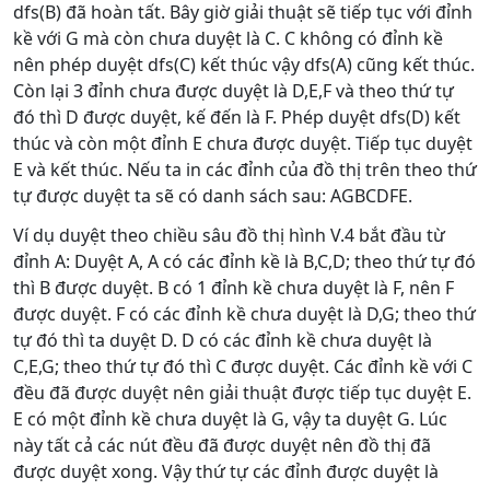
dfs(B) đã hoàn tất. Bây giờ giải thuật sẽ tiếp tục với đỉnh
kề với G mà còn chưa duyệt là C. C không có đỉnh kề
nên phép duyệt dfs(C) kết thúc vậy dfs(A) cũng kết thúc.
Còn lại 3 đỉnh chưa được duyệt là D,E,F và theo thứ tự
đó thì D được duyệt, kế đến là F. Phép duyệt dfs(D) kết
thúc và còn một đỉnh E chưa được duyệt. Tiếp tục duyệt
E và kết thúc. Nếu ta in các đỉnh của đồ thị trên theo thứ
tự được duyệt ta sẽ có danh sách sau: AGBCDFE.
Ví dụ duyệt theo chiều sâu đồ thị hình V.4 bắt đầu từ
đỉnh A: Duyệt A, A có các đỉnh kề là B,C,D; theo thứ tự đó
thì B được duyệt. B có 1 đỉnh kề chưa duyệt là F, nên F
được duyệt. F có các đỉnh kề chưa duyệt là D,G; theo thứ
tự đó thì ta duyệt D. D có các đỉnh kề chưa duyệt là
C,E,G; theo thứ tự đó thì C được duyệt. Các đỉnh kề với C
đều đã được duyệt nên giải thuật được tiếp tục duyệt E.
E có một đỉnh kề chưa duyệt là G, vậy ta duyệt G. Lúc
này tất cả các nút đều đã được duyệt nên đồ thị đã
được duyệt xong. Vậy thứ tự các đỉnh được duyệt là