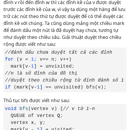
đỉnh v rồi đến đỉnh w thì các đỉnh kề của v được duyệt
trước các đỉnh kề của w, vì vậy ta dùng một hàng để lưu
trữ các nút theo thứ tự được duyệt để có thể duyệt các
đỉnh kề với chúng. Ta cũng dùng mảng một chiều mark
để đánh dấu một nút là đã duyệt hay chưa, tương tự
như duyệt theo chiều sâu. Giải thuật duyệt theo chiều
rộng được viết như sau:
for 
(v = 
1
; v<= n; v++)

  mark[v-
1
if 
(mark[v-
1
] == unvisited) bfs(v);
Thủ tục bfs được viết như sau:
void 
bfs
(vertex v) {
QUEUE of vertex 
Q
;

  vertex 
x
, 
y
;

  mark[v - 
1
] = visited;
