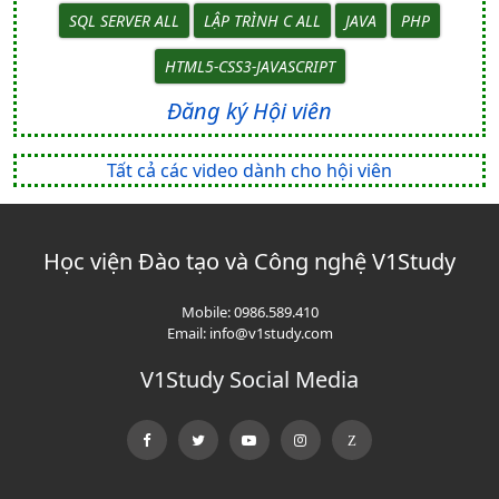
SQL SERVER ALL
LẬP TRÌNH C ALL
JAVA
PHP
HTML5-CSS3-JAVASCRIPT
Đăng ký Hội viên
Tất cả các video dành cho hội viên
Học viện Đào tạo và Công nghệ V1Study
Mobile:
0986.589.410
Email:
info@v1study.com
V1Study Social Media