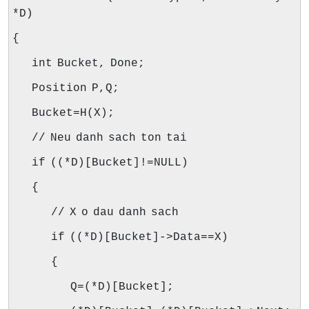
*D)
{
int Bucket, Done;
Position P,Q;
Bucket=H(X);
// Neu danh sach ton tai
if ((*D)[Bucket]!=NULL)
{
// X o dau danh sach
if ((*D)[Bucket]->Data==X)
{
Q=(*D)[Bucket];