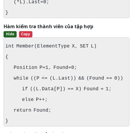
(*L).Last=0;
}
Hàm kiểm tra thành viên của tập hợp
Hide
Copy
int Member(ElementType X, SET L)
{
Position P=1, Found=0;
while ((P <= (L.Last)) && (Found == 0))
if ((L.Data[P]) == X) Found = 1;
else P++;
return Found;
}