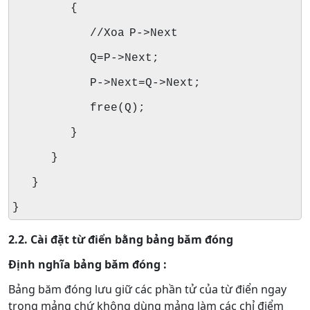
{
//Xoa P->Next
Q=P->Next;
P->Next=Q->Next;
free(Q);
}
}
}
}
2.2. Cài đặt từ điển bằng bảng băm đóng
Định nghĩa bảng băm đóng :
Bảng băm đóng lưu giữ các phần tử của từ điển ngay
trong mảng chứ không dùng mảng làm các chỉ điểm