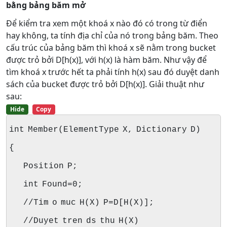
bằng bảng băm mở
Để kiểm tra xem một khoá x nào đó có trong từ điển
hay không, ta tính địa chỉ của nó trong bảng băm. Theo
cấu trúc của bảng băm thì khoá x sẽ nằm trong bucket
được trỏ bởi D[h(x)], với h(x) là hàm băm. Như vậy để
tìm khoá x trước hết ta phải tính h(x) sau đó duyệt danh
sách của bucket được trỏ bởi D[h(x)]. Giải thuật như
sau:
Hide
Copy
int Member(ElementType X, Dictionary D)
{
Position P;
int Found=0;
//Tim o muc H(X) P=D[H(X)];
//Duyet tren ds thu H(X)