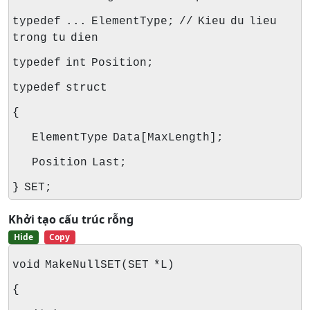
typedef ... ElementType; // Kieu du lieu
trong tu dien
typedef int Position;
typedef struct
{
ElementType Data[MaxLength];
Position Last;
} SET;
Khởi tạo cấu trúc rỗng
Hide
Copy
void MakeNullSET(SET *L)
{