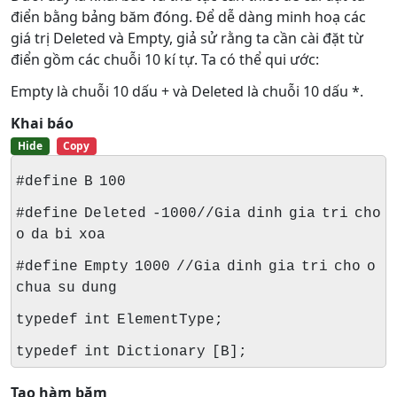
điển bằng bảng băm đóng. Để dễ dàng minh hoạ các
giá trị Deleted và Empty, giả sử rằng ta cần cài đặt từ
điển gồm các chuỗi 10 kí tự. Ta có thể qui ước:
Empty là chuỗi 10 dấu + và Deleted là chuỗi 10 dấu *.
Khai báo
Hide
Copy
#define B 100
#define Deleted -1000//Gia dinh gia tri cho
o da bi xoa
#define Empty 1000 //Gia dinh gia tri cho o
chua su dung
typedef int ElementType;
typedef int Dictionary [B];
Tạo hàm băm