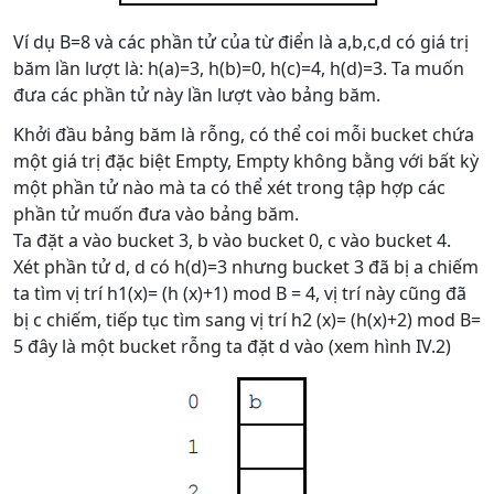
Ví dụ B=8 và các phần tử của từ điển là a,b,c,d có giá trị
băm lần lượt là: h(a)=3, h(b)=0, h(c)=4, h(d)=3. Ta muốn
đưa các phần tử này lần lượt vào bảng băm.
Khởi đầu bảng băm là rỗng, có thể coi mỗi bucket chứa
một giá trị đặc biệt Empty, Empty không bằng với bất kỳ
một phần tử nào mà ta có thể xét trong tập hợp các
phần tử muốn đưa vào bảng băm.
Ta đặt a vào bucket 3, b vào bucket 0, c vào bucket 4.
Xét phần tử d, d có h(d)=3 nhưng bucket 3 đã bị a chiếm
ta tìm vị trí h1(x)= (h (x)+1) mod B = 4, vị trí này cũng đã
bị c chiếm, tiếp tục tìm sang vị trí h2 (x)= (h(x)+2) mod B=
5 đây là một bucket rỗng ta đặt d vào (xem hình IV.2)