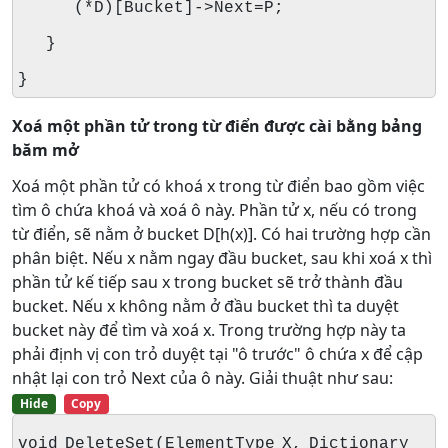
(*D)[Bucket]->Next=P;
}
}
Xoá một phần tử trong từ điển được cài bằng bảng
băm mở
Xoá một phần tử có khoá x trong từ điển bao gồm việc
tìm ô chứa khoá và xoá ô này. Phần tử x, nếu có trong
từ điển, sẽ nằm ở bucket D[h(x)]. Có hai trường hợp cần
phân biệt. Nếu x nằm ngay đầu bucket, sau khi xoá x thì
phần tử kế tiếp sau x trong bucket sẽ trở thành đầu
bucket. Nếu x không nằm ở đầu bucket thì ta duyệt
bucket này để tìm và xoá x. Trong trường hợp này ta
phải định vị con trỏ duyệt tại "ô trước" ô chứa x để cập
nhật lại con trỏ Next của ô này. Giải thuật như sau:
Hide
Copy
void DeleteSet(ElementType X, Dictionary