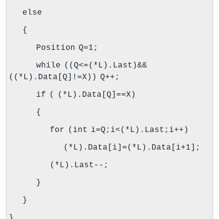
else
{
Position Q=1;
while ((Q<=(*L).Last)&&
((*L).Data[Q]!=X)) Q++;
if ( (*L).Data[Q]==X)
{
for (int i=Q;i<(*L).Last;i++)
(*L).Data[i]=(*L).Data[i+1];
(*L).Last--;
}
}
}