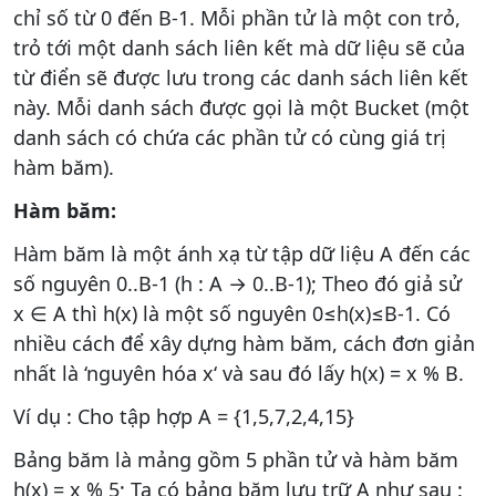
chỉ số từ 0 đến B-1. Mỗi phần tử là một con trỏ,
trỏ tới một danh sách liên kết mà dữ liệu sẽ của
từ điển sẽ được lưu trong các danh sách liên kết
này. Mỗi danh sách được gọi là một Bucket (một
danh sách có chứa các phần tử có cùng giá trị
hàm băm).
Hàm băm:
Hàm băm là một ánh xạ từ tập dữ liệu A đến các
số nguyên 0..B-1 (h : A → 0..B-1); Theo đó giả sử
x ∈ A thì h(x) là một số nguyên 0≤h(x)≤B-1. Có
nhiều cách để xây dựng hàm băm, cách đơn giản
nhất là ‘nguyên hóa x‘ và sau đó lấy h(x) = x % B.
Ví dụ : Cho tập hợp A = {1,5,7,2,4,15}
Bảng băm là mảng gồm 5 phần tử và hàm băm
h(x) = x % 5; Ta có bảng băm lưu trữ A như sau :