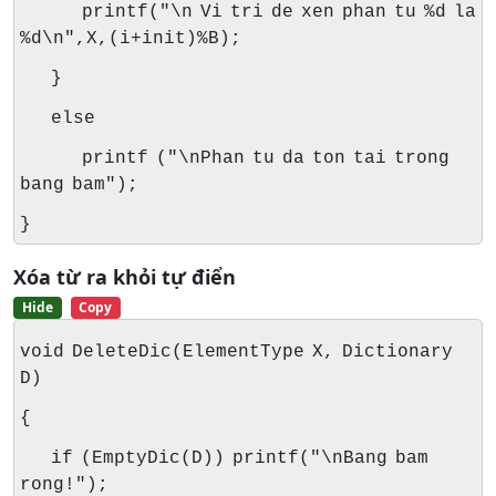
printf("\n Vi tri de xen phan tu %d la
%d\n",X,(i+init)%B);
}
else
printf ("\nPhan tu da ton tai trong
bang bam");
}
Xóa từ ra khỏi tự điển
Hide
Copy
void DeleteDic(ElementType X, Dictionary
D)
{
if (EmptyDic(D)) printf("\nBang bam
rong!");