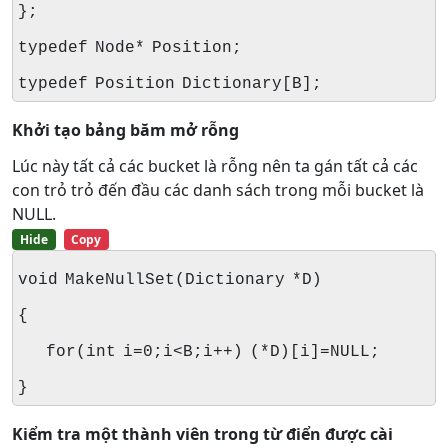
};
typedef Node* Position;
typedef Position Dictionary[B];
Khởi tạo bảng băm mở rỗng
Lúc này tất cả các bucket là rỗng nên ta gán tất cả các
con trỏ trỏ đến đầu các danh sách trong mỗi bucket là
NULL.
Hide
Copy
void MakeNullSet(Dictionary *D)
{
for(int i=0;i<B;i++) (*D)[i]=NULL;
}
Kiểm tra một thành viên trong từ điển được cài