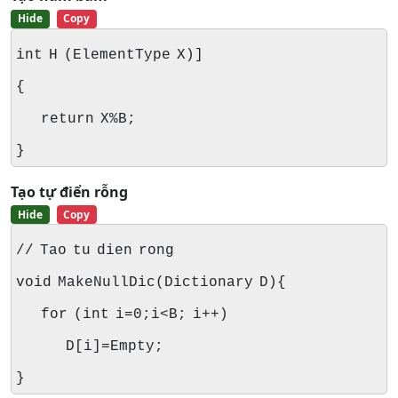
Hide
Copy
int H (ElementType X)]
{
return X%B;
}
Tạo tự điển rỗng
Hide
Copy
// Tao tu dien rong
void MakeNullDic(Dictionary D){
for (int i=0;i<B; i++)
D[i]=Empty;
}