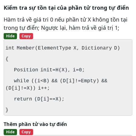
Kiểm tra sự tồn tại của phần tử trong tự điển
Hàm trả về giá tri 0 nếu phần tử X không tồn tại
trong tự điển; Ngược lại, hàm trả về giá trị 1;
Hide
Copy
int Member(ElementType X, Dictionary D)
{
Position init=H(X), i=0;
while ((i<B) && (D[i]!=Empty) &&
(D[i]!=X)) i++;
return (D[i]==X);
}
Thêm phần tử vào tự điển
Hide
Copy