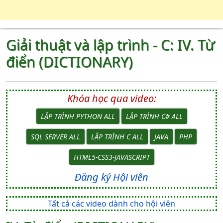
Giải thuật và lập trình - C: IV. Từ
điển (DICTIONARY)
Khóa học qua video:
LẬP TRÌNH PYTHON ALL
LẬP TRÌNH C# ALL
SQL SERVER ALL
LẬP TRÌNH C ALL
JAVA
PHP
HTML5-CSS3-JAVASCRIPT
Đăng ký Hội viên
Tất cả các video dành cho hội viên