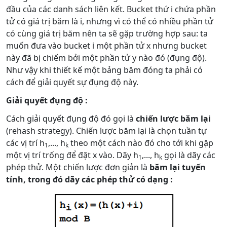
đầu của các danh sách liên kết. Bucket thứ i chứa phần
tử có giá trị băm là i, nhưng vì có thể có nhiều phần tử
có cùng giá trị băm nên ta sẽ gặp trường hợp sau: ta
muốn đưa vào bucket i một phần tử x nhưng bucket
này đã bị chiếm bởi một phần tử y nào đó (đụng độ).
Như vậy khi thiết kế một bảng băm đóng ta phải có
cách để giải quyết sự đụng độ này.
Giải quyết đụng độ :
Cách giải quyết đụng độ đó gọi là
chiến lược băm lại
(rehash strategy). Chiến lược băm lại là chọn tuần tự
các vị trí h
,..., h
theo một cách nào đó cho tới khi gặp
1
k
một vị trí trống để đặt x vào. Dãy h
,..., h
gọi là dãy các
1
k
phép thử. Một chiến lược đơn giản là
băm lại tuyến
tính, trong đó dãy các phép thử có dạng :