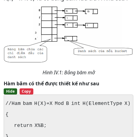
Hình IV.1: Bảng băm mở
Hàm băm có thể được thiết kế như sau
Hide
Copy
//Ham bam H(X)=X Mod B int H(ElementType X)
{
return X%B;
}