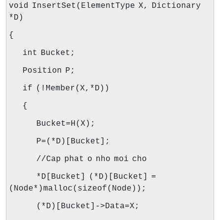
void InsertSet(ElementType X, Dictionary
*D)
{
int Bucket;
Position P;
if (!Member(X,*D))
{
Bucket=H(X);
P=(*D)[Bucket];
//Cap phat o nho moi cho
*D[Bucket] (*D)[Bucket] =
(Node*)malloc(sizeof(Node));
(*D)[Bucket]->Data=X;