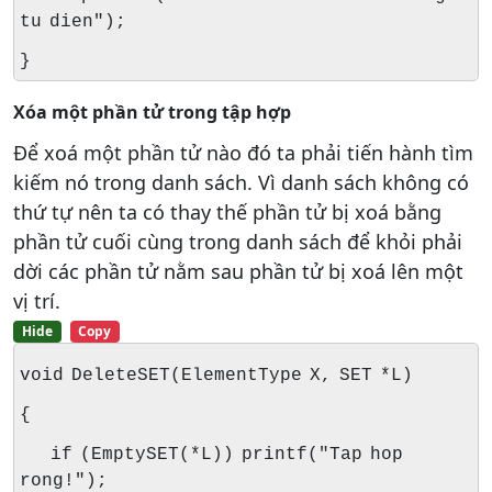
tu dien");
}
Xóa một phần tử trong tập hợp
Để xoá một phần tử nào đó ta phải tiến hành tìm
kiếm nó trong danh sách. Vì danh sách không có
thứ tự nên ta có thay thế phần tử bị xoá bằng
phần tử cuối cùng trong danh sách để khỏi phải
dời các phần tử nằm sau phần tử bị xoá lên một
vị trí.
Hide
Copy
void DeleteSET(ElementType X, SET *L)
{
if (EmptySET(*L)) printf("Tap hop
rong!");