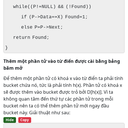
while((P!=NULL) && (!Found))
if (P->Data==X) Found=1;
else P=P->Next;
return Found;
}
Thêm một phần tử vào từ điển được cài bằng bảng
băm mở
Để thêm một phần tử có khoá x vào từ điển ta phải tính
bucket chứa nó, tức là phải tính h(x). Phần tử có khoá x
sẽ được thêm vào bucket được trỏ bởi D[h(x)]. Vì ta
không quan tâm đến thứ tự các phần tử trong mỗi
bucket nên ta có thể thêm phần tử mới ngay đầu
bucket này. Giải thuật như sau:
Hide
Copy