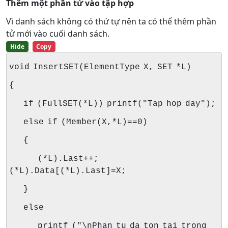
Thêm một phần tử vào tập hợp
Vì danh sách không có thứ tự nên ta có thể thêm phần
tử mới vào cuối danh sách.
Hide
Copy
void InsertSET(ElementType X, SET *L)
{
if (FullSET(*L)) printf("Tap hop day");
else
if (Member(X,*L)==0)
{
(*L).Last++;
(*L).Data[(*L).Last]=X;
}
else
printf ("\nPhan tu da ton tai trong