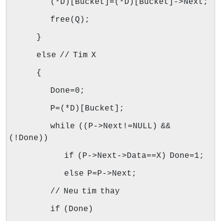
(*D)[Bucket]=(*D)[Bucket]->Next;
free(Q);
}
else // Tim X
{
Done=0;
P=(*D)[Bucket];
while ((P->Next!=NULL) &&
(!Done))
if (P->Next->Data==X) Done=1;
else P=P->Next;
// Neu tim thay
if (Done)