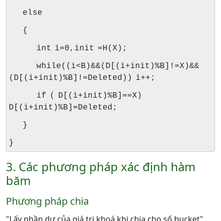
else
{
int i=0,init =H(X);
while((i<B)&&(D[(i+init)%B]!=X)&&
(D[(i+init)%B]!=Deleted)) i++;
if ( D[(i+init)%B]==X)
D[(i+init)%B]=Deleted;
}
}
3. Các phương pháp xác định hàm
băm
Phương pháp chia
"Lấy phần dư của giá trị khoá khi chia cho số bucket" .