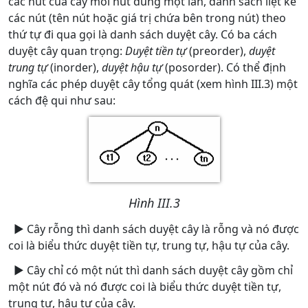
các nút của cây mỗi nút đúng một lần, danh sách liệt kê
các nút (tên nút hoặc giá trị chứa bên trong nút) theo
thứ tự đi qua gọi là danh sách duyệt cây. Có ba cách
duyệt cây quan trọng:
Duyệt tiền tự
(preorder),
duyệt
trung tự
(inorder),
duyệt hậu tự
(posorder). Có thể định
nghĩa các phép duyệt cây tổng quát (xem hình III.3) một
cách đệ qui như sau:
Hình III.3
► Cây rỗng thì danh sách duyệt cây là rỗng và nó được
coi là biểu thức duyệt tiền tự, trung tự, hậu tự của cây.
► Cây chỉ có một nút thì danh sách duyệt cây gồm chỉ
một nút đó và nó được coi là biểu thức duyệt tiền tự,
trung tự, hậu tự của cây.