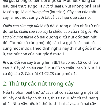
nút gốc
không có tiền bối thực sự. Một nút không có
hậu duệ thực sự gọi là
nút lá
(leaf). Nút không phải là lá
ta còn gọi là
nút trung gian
(interior). Cây con của một
cây là một nút cùng với tất cả các hậu duệ của nó.
Chiều cao của một nút
là độ dài đường đi lớn nhất từ nút
đó tới lá.
Chiều cao của cây
là chiều cao của nút gốc.
Độ
sâu của một nút
là độ dài đường đi từ nút gốc đến nút
đó. Các nút có cùng một độ sâu i ta gọi là các nút có
cùng một mức i. Theo định nghĩa này thì nút gốc ở mức
0, các nút con của nút gốc ở mức 1.
Ví dụ:
đối với cây trong hình III.1 ta có nút C2 có chiều
cao 2. Cây có chiều cao 3. nút C3 có chiều cao 0. Nút 2.1
có độ sâu 2. Các nút C1,C2,C3 cùng mức 1.
2. Thứ tự các nút trong cây
Nếu ta phân biệt thứ tự các nút con của cùng một nút
thì cây gọi là cây có thứ tự, thứ tự qui ước từ trái sang
phải. Như vậy, nếu kể thứ tự thì hai cây sau là hai cây