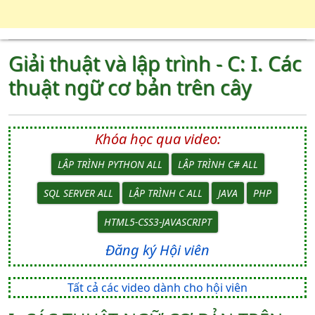
Giải thuật và lập trình - C: I. Các
thuật ngữ cơ bản trên cây
Khóa học qua video:
LẬP TRÌNH PYTHON ALL
LẬP TRÌNH C# ALL
SQL SERVER ALL
LẬP TRÌNH C ALL
JAVA
PHP
HTML5-CSS3-JAVASCRIPT
Đăng ký Hội viên
Tất cả các video dành cho hội viên