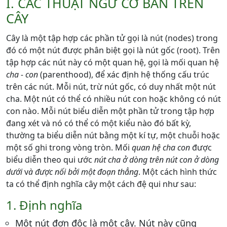
I. CÁC THUẬT NGỮ CƠ BẢN TRÊN
CÂY
Cây là một tập hợp các phần tử gọi là nút (nodes) trong
đó có một nút được phân biệt gọi là nút gốc (root). Trên
tập hợp các nút này có một quan hệ, gọi là mối quan hệ
cha - con
(parenthood), để xác định hệ thống cấu trúc
trên các nút. Mỗi nút, trừ nút gốc, có duy nhất một nút
cha. Một nút có thể có nhiều nút con hoặc không có nút
con nào. Mỗi nút biểu diễn một phần tử trong tập hợp
đang xét và nó có thể có một kiểu nào đó bất kỳ,
thường ta biểu diễn nút bằng một kí tự, một chuỗi hoặc
một số ghi trong vòng tròn. Mối
quan hệ cha con
được
biểu diễn theo qui ước
nút cha ở dòng trên nút con ở dòng
dưới
v
à được nối bởi một đoạn thẳng
. Một cách hình thức
ta có thể định nghĩa cây một cách đệ qui như sau:
1. Định nghĩa
Một nút đơn độc là một cây. Nút này cũng