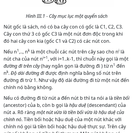
Hình III.1 - Cây mục lục một quyển sách
Nút gốc là sách, nó có ba cây con có gốc là C1, C2, C3.
Cây con thứ 3 có gốc C3 là một nút đơn độc trong khi
đó hai cây con kia (gốc C1 và C2) có các nút con.
1
k
i
Nếu n
,.., n
là một chuỗi các nút trên cây sao cho n
là
i+1
nút cha của nút n
, với i=1..k-1, thì chuỗi này gọi là một
1
đường đi trên cây
(hay ngắn gọn là đường đi ) từ n
đến
k
n
.
Độ dài đường đi
được định nghĩa bằng số nút trên
đường đi trừ 1. Như vậy độ dài đường đi từ một nút đến
chính nó bằng không.
Nếu có đường đi từ nút a đến nút b thì ta nói a là
tiền bối
(ancestor) của b, còn b gọi là
hậu duệ
(descendant) của
nút a. Rõ ràng
một nút vừa là tiền bối vừa là hậu duệ của
chính nó
. Tiền bối hoặc hậu duệ của một nút khác với
chính nó gọi là tiền bối hoặc hậu duệ thực sự. Trên cây