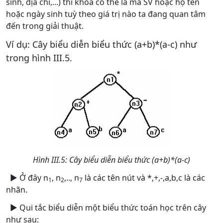
sinh, địa chỉ,...) thì khoá có thể là mã SV hoặc họ tên
hoặc ngày sinh tuỳ theo giá trị nào ta đang quan tâm
đến trong giải thuật.
Ví dụ: Cây biểu diễn biểu thức (a+b)*(a-c) như
trong hình III.5.
Hình III.5: Cây biểu diễn biểu thức (a+b)*(a-c)
► Ở đây n
, n
,.., n
là các tên nút và *,+,-,a,b,c là các
1
2
7
nhãn.
► Qui tắc biểu diễn một biểu thức toán học trên cây
như sau: