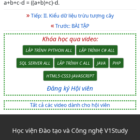
a+b+c-d = ((a+b)+c)-d.
»
Tiếp: II. Kiểu dữ liệu trừu tượng cây
«
Trước: BÀI TẬP
Khóa học qua video:
LẬP TRÌNH PYTHON ALL
LẬP TRÌNH C# ALL
SQL SERVER ALL
LẬP TRÌNH C ALL
JAVA
PHP
HTML5-CSS3-JAVASCRIPT
Đăng ký Hội viên
Tất cả các video dành cho hội viên
Học viện Đào tạo và Công nghệ V1Study