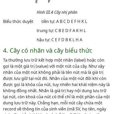
Hình III.4 Cây nhị phân
Biểu thức duyệt tiền tự: A B C D E F H K L
trung tự: C B E D F A K H L
hậu tự: C E F D B K L H A
4. Cây có nhãn và cây biểu thức
Ta thường lưu trữ kết hợp một nhãn (label) hoặc còn
gọi là một giá trị (value) với một nút của cây. Như vậy
nhãn của một nút không phải là tên nút mà là giá trị
được lưu giữ tại nút đó. Nhãn của một nút đôi khi còn
được gọi là khóa của nút, tuy nhiên hai khái niệm này là
không đồng nhất. Nhãn là giá trị hay nội dung lưu trữ
tại nút, còn khoá của nút có thể chỉ là một phần của nội
dung lưu trữ này. Chẳng hạn, mỗi nút cây chứa một
record về thông tin của sinh viên (mã SV, họ tên, ngày