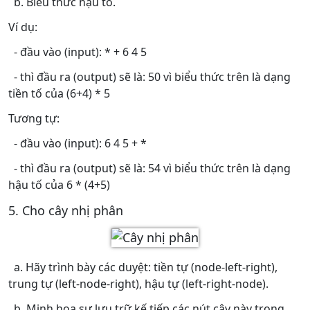
b. Biểu thức hậu tố.
Ví dụ:
- đầu vào (input): * + 6 4 5
- thì đầu ra (output) sẽ là: 50 vì biểu thức trên là dạng
tiền tố của (6+4) * 5
Tương tự:
- đầu vào (input): 6 4 5 + *
- thì đầu ra (output) sẽ là: 54 vì biểu thức trên là dạng
hậu tố của 6 * (4+5)
5. Cho cây nhị phân
a. Hãy trình bày các duyệt: tiền tự (node-left-right),
trung tự (left-node-right), hậu tự (left-right-node).
b. Minh hoạ sự lưu trữ kế tiếp các nút cây này trong