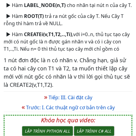
► Hàm
LABEL_NODE(n,T)
cho nhãn tại nút n của cây T.
► Hàm
ROOT(T)
trả ra nút gốc của cây T. Nếu Cây T
rỗng thì hàm trả về NULL.
► Hàm
CREATEi(v,T1,T2,..,Ti)
,với i=0..n, thủ tục tạo cây
mới có nút gốc là n được gán nhãn v và có i cây con
T1,..,Ti. Nếu n= 0 thì thủ tục tạo cây mới chỉ gồm có
1 nút đơn độc là n có nhãn v. Chẳng hạn, giả sử
ta có hai cây con T1 và T2, ta muốn thiết lập cây
mới với nút gốc có nhãn là v thì lời gọi thủ tục sẽ
là CREATE2(v,T1,T2).
»
Tiếp: III. Cài đặt cây
«
Trước: I. Các thuật ngữ cơ bản trên cây
Khóa học qua video:
LẬP TRÌNH PYTHON ALL
LẬP TRÌNH C# ALL