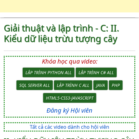
Giải thuật và lập trình - C: II.
Kiểu dữ liệu trừu tượng cây
Khóa học qua video:
LẬP TRÌNH PYTHON ALL
LẬP TRÌNH C# ALL
SQL SERVER ALL
LẬP TRÌNH C ALL
JAVA
PHP
HTML5-CSS3-JAVASCRIPT
Đăng ký Hội viên
Tất cả các video dành cho hội viên