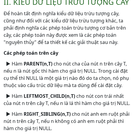
II. KIỂU DỮ LIỆU TRỪU TƯỢNG CÂY
Để hoàn tất định nghĩa kiểu dữ liệu trừu tượng cây,
cũng như đối với các kiểu dữ liệu trừu tượng khác, ta
phải định nghĩa các phép toán trừu tượng cơ bản trên
cây, các phép toán này được xem là các phép toán
"nguyên thủy" để ta thiết kế các giải thuật sau này.
Các phép toán trên cây
► Hàm
PARENT(n,T)
cho nút cha của nút n trên cây T,
nếu n là nút gốc thì hàm cho giá trị NULL. Trong cài đặt
cụ thể thì NULL là một giá trị nào đó do ta chọn, nó phụ
thuộc vào cấu trúc dữ liệu mà ta dùng để cài đặt cây.
► Hàm
LEFTMOST_CHILD(n,T)
cho nút con trái nhất
của nút n trên cây T, nếu n là lá thì hàm cho giá trị NULL.
► Hàm
RIGHT_SIBLING(n,T)
cho nút anh em ruột phải
nút n trên cây T, nếu n không có anh em ruột phải thì
hàm cho giá trị NULL.