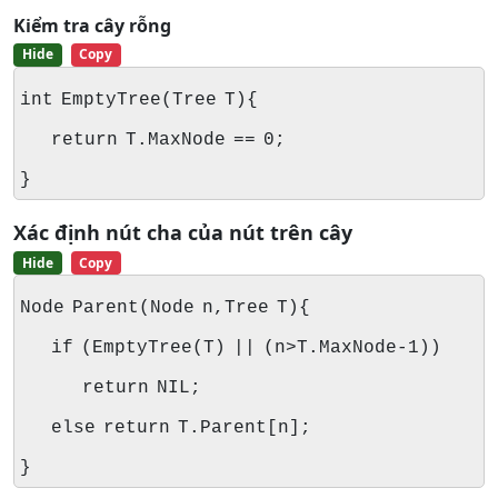
Kiểm tra cây rỗng
Hide
Copy
int EmptyTree(Tree T){
return T.MaxNode == 0;
}
Xác định nút cha của nút trên cây
Hide
Copy
Node Parent(Node n,Tree T){
if (EmptyTree(T) || (n>T.MaxNode-1))
return NIL;
else return T.Parent[n];
}