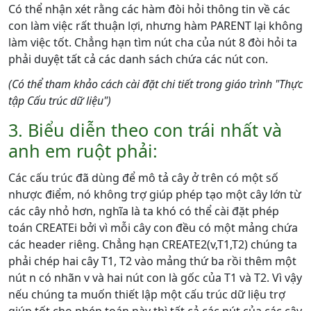
Có thể nhận xét rằng các hàm đòi hỏi thông tin về các
con làm việc rất thuận lợi, nhưng hàm PARENT lại không
làm việc tốt. Chẳng hạn tìm nút cha của nút 8 đòi hỏi ta
phải duyệt tất cả các danh sách chứa các nút con.
(Có thể tham khảo cách cài đặt chi tiết trong giáo trình "Thực
tập Cấu trúc dữ liệu")
3. Biểu diễn theo con trái nhất và
anh em ruột phải:
Các cấu trúc đã dùng để mô tả cây ở trên có một số
nhược điểm, nó không trợ giúp phép tạo một cây lớn từ
các cây nhỏ hơn, nghĩa là ta khó có thể cài đặt phép
toán CREATEi bởi vì mỗi cây con đều có một mảng chứa
các header riêng. Chẳng hạn CREATE2(v,T1,T2) chúng ta
phải chép hai cây T1, T2 vào mảng thứ ba rồi thêm một
nút n có nhãn v và hai nút con là gốc của T1 và T2. Vì vậy
nếu chúng ta muốn thiết lập một cấu trúc dữ liệu trợ
giúp tốt cho phép toán này thì tất cả các nút của các cây