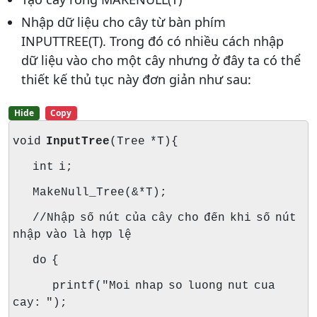
Nhập dữ liệu cho cây từ bàn phím
INPUTTREE(T). Trong đó có nhiều cách nhập
dữ liệu vào cho một cây nhưng ở đây ta có thể
thiết kế thủ tục này đơn giản như sau:
Hide
Copy
void
InputTree
(Tree *T){
int i;
MakeNull_Tree(&*T);
//Nhập số nút của cây cho đến khi số nút
nhập vào là hợp lệ
do {
printf("Moi nhap so luong nut cua
cay: ");