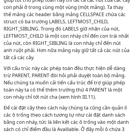
con phải ở trong cùng một vùng (một mảng). Ta thay
thế mảng các header bằng mảng CELLSPACE chứa các
struct có ba trường LABELS, LEFTMOST_CHILD,
RIGHT_SIBLING. Trong đó LABELS giữ nhãn của nút,
LEFTMOST_CHILD là một con nháy chỉ đến con trái nhất
của nút, còn RIGHT_SIBLING là con nháy chỉ đến nút
anh ruột phải. Hơn nữa mảng này giữ tất cả các nút của
tất cả các cây.
Với cấu trúc này các phép toán đều thực hiện dễ dàng
trừ PARENT, PARENT đòi hỏi phải duyệt toàn bộ mảng.
Nếu chúng ta muốn cải tiến cấu trúc để trợ giúp phép
toán này ta có thể thêm trường thứ 4 PARENT là một
con nháy chỉ tới nút cha (xem hình III.11).
Để cài đặt cây theo cách này chúng ta cũng cần quản lí
các ô trống theo cách tương tự như cài đặt danh sách
bằng con nháy, tức là liên kết các ô trống vào một danh
sách có chỉ điểm đầu là Availlable. Ở đây mỗi ô chứa 3