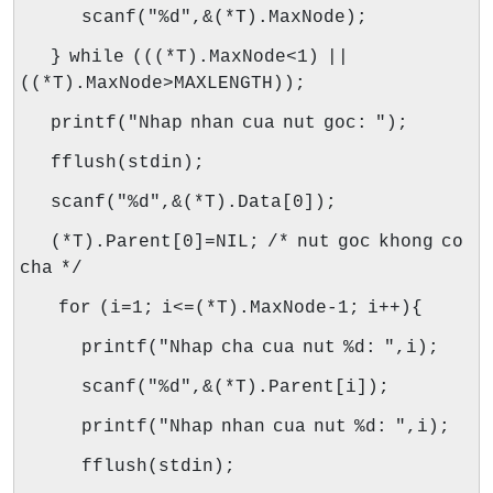
scanf("%d",&(*T).MaxNode);
} while (((*T).MaxNode<1) ||
((*T).MaxNode>MAXLENGTH));
printf("Nhap nhan cua nut goc: ");
fflush(stdin);
scanf("%d",&(*T).Data[0]);
(*T).Parent[0]=NIL; /* nut goc khong co
cha */
for (i=1; i<=(*T).MaxNode-1; i++){
printf("Nhap cha cua nut %d: ",i);
scanf("%d",&(*T).Parent[i]);
printf("Nhap nhan cua nut %d: ",i);
fflush(stdin);