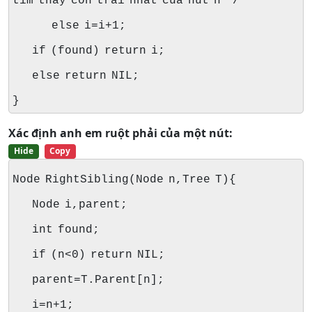
tìm thấy con trái nhất của nút n */
else i=i+1;
if (found) return i;
else return NIL;
}
Xác định anh em ruột phải của một nút:
Hide
Copy
Node RightSibling(Node n,Tree T){
Node i,parent;
int found;
if (n<0) return NIL;
parent=T.Parent[n];
i=n+1;