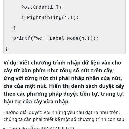
PostOrder(i,T);
i=RightSibling(i,T);
}
printf("%c ",Label_Node(n,T));
}
Ví dụ: Viết chương trình nhập dữ liệu vào cho
cây từ bàn phím như tổng số nút trên cây;
ứng với từng nút thì phải nhập nhãn của nút,
cha của một nút. Hiển thị danh sách duyệt cây
theo các phương pháp duyệt tiền tự, trung tự,
hậu tự của cây vừa nhập.
Hướng giải quyết: Với những yêu cầu đặt ra như trên,
chúng ta cần phải thiết kế một số chương trình con sau:
Tạo cây rỗng MAKENULL(T)