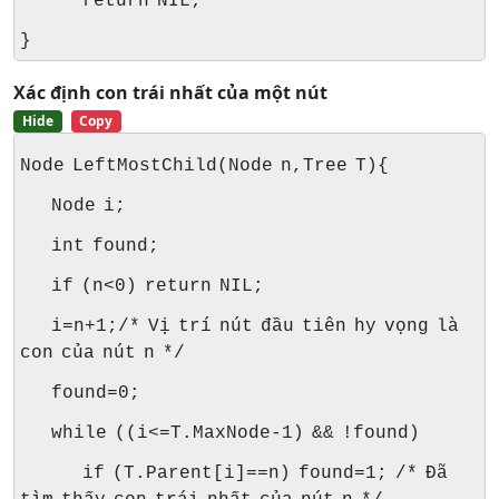
return NIL;
}
Xác định con trái nhất của một nút
Hide
Copy
Node LeftMostChild(Node n,Tree T){
Node i;
int found;
if (n<0) return NIL;
i=n+1;/* Vị trí nút đầu tiên hy vọng là
con của nút n */
found=0;
while ((i<=T.MaxNode-1) && !found)
if (T.Parent[i]==n) found=1; /* Đã