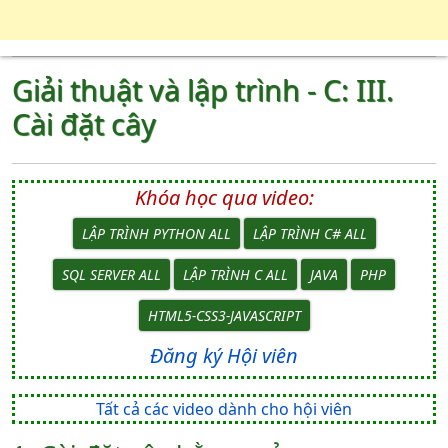
Giải thuật và lập trình - C: III.
Cài đặt cây
Khóa học qua video:
LẬP TRÌNH PYTHON ALL
LẬP TRÌNH C# ALL
SQL SERVER ALL
LẬP TRÌNH C ALL
JAVA
PHP
HTML5-CSS3-JAVASCRIPT
Đăng ký Hội viên
Tất cả các video dành cho hội viên