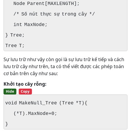
Node Parent[MAXLENGTH];
/* Số nút thực sự trong cây */
int MaxNode;
} Tree;
Tree T;
Sự lưu trữ như vậy còn gọi là sự lưu trữ kế tiếp và cách
lưu trữ cây như trên, ta có thể viết được các phép toán
cơ bản trên cây như sau:
Khởi tạo cây rỗng:
Hide
Copy
void MakeNull_Tree (Tree *T){
(*T).MaxNode=0;
}