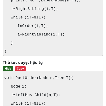
printf("%c ",Label_Node(n,T));
i=RightSibling(i,T);
while (i!=NIL){
InOrder(i,T);
i=RightSibling(i,T);
}
}
Thủ tục duyệt hậu tự
Hide
Copy
void PostOrder(Node n,Tree T){
Node i;
i=LeftMostChild(n,T);
while (i!=NIL){