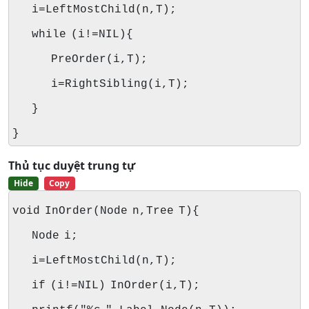
i=LeftMostChild(n,T);
while (i!=NIL){
PreOrder(i,T);
i=RightSibling(i,T);
}
}
Thủ tục duyệt trung tự
Hide
Copy
void InOrder(Node n,Tree T){
Node i;
i=LeftMostChild(n,T);
if (i!=NIL) InOrder(i,T);