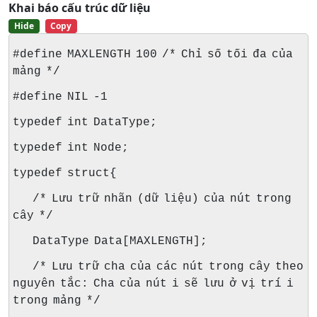
Khai báo cấu trúc dữ liệu
Hide
Copy
#define MAXLENGTH 100 /* Chỉ số tối đa của
mảng */
#define NIL -1
typedef int DataType;
typedef int Node;
typedef struct{
/* Lưu trữ nhãn (dữ liệu) của nút trong
cây */
DataType Data[MAXLENGTH];
/* Lưu trữ cha của các nút trong cây theo
nguyên tắc: Cha của nút i sẽ lưu ở vị trí i
trong mảng */