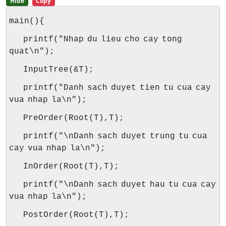
Hide
Copy
main(){
printf("Nhap du lieu cho cay tong
quat\n");
InputTree(&T);
printf("Danh sach duyet tien tu cua cay
vua nhap la\n");
PreOrder(Root(T),T);
printf("\nDanh sach duyet trung tu cua
cay vua nhap la\n");
InOrder(Root(T),T);
printf("\nDanh sach duyet hau tu cua cay
vua nhap la\n");
PostOrder(Root(T),T);