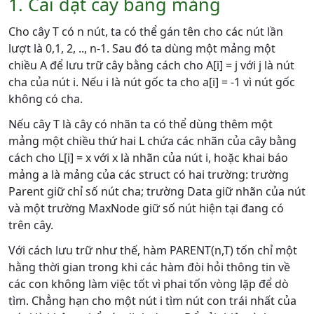
1. Cài đặt cây bằng mảng
Cho cây T có n nút, ta có thể gán tên cho các nút lần
lượt là 0,1, 2, .., n-1. Sau đó ta dùng một mảng một
chiều A để lưu trữ cây bằng cách cho A[i] = j với j là nút
cha của nút i. Nếu i là nút gốc ta cho a[i] = -1 vì nút gốc
không có cha.
Nếu cây T là cây có nhãn ta có thể dùng thêm một
mảng một chiều thứ hai L chứa các nhãn của cây bằng
cách cho L[i] = x với x là nhãn của nút i, hoặc khai báo
mảng a là mảng của các struct có hai trường: trường
Parent giữ chỉ số nút cha; trường Data giữ nhãn của nút
và một trường MaxNode giữ số nút hiện tại đang có
trên cây.
Với cách lưu trữ như thế, hàm PARENT(n,T) tốn chỉ một
hằng thời gian trong khi các hàm đòi hỏi thông tin về
các con không làm việc tốt vì phai tốn vòng lặp để dò
tìm. Chẳng hạn cho một nút i tìm nút con trái nhất của