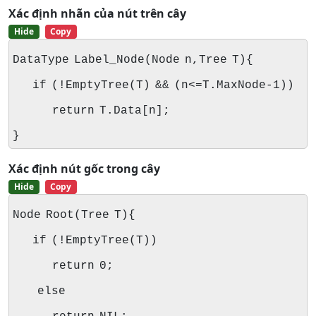
Xác định nhãn của nút trên cây
Hide
Copy
DataType Label_Node(Node n,Tree T){
if (!EmptyTree(T) && (n<=T.MaxNode-1))
return T.Data[n];
}
Xác định nút gốc trong cây
Hide
Copy
Node Root(Tree T){
if (!EmptyTree(T))
return 0;
else