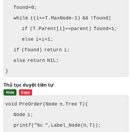
found=0;
while ((i<=T.MaxNode-1) && !found)
if (T.Parent[i]==parent) found=1;
else i=i+1;
if (found) return i;
else return NIL;
}
Thủ tục duyệt tiền tự
Hide
Copy
void PreOrder(Node n,Tree T){
Node i;
printf("%c ",Label_Node(n,T));