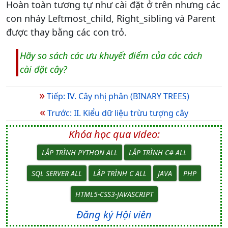
Hoàn toàn tương tự như cài đặt ở trên nhưng các
con nháy Leftmost_child, Right_sibling và Parent
được thay bằng các con trỏ.
Hãy so sách các ưu khuyết điểm của các cách
cài đặt cây?
»
Tiếp: IV. Cây nhị phân (BINARY TREES)
«
Trước: II. Kiểu dữ liệu trừu tượng cây
Khóa học qua video:
LẬP TRÌNH PYTHON ALL
LẬP TRÌNH C# ALL
SQL SERVER ALL
LẬP TRÌNH C ALL
JAVA
PHP
HTML5-CSS3-JAVASCRIPT
Đăng ký Hội viên