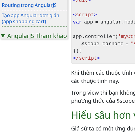
<
/div
>
Routing trong AngularJS
Tạo app Angular đơn giản
<
script
>
(app shopping cart)
var
app = angular.mod
AngularJS Tham khảo
app.controller(
'myCt
$scope.carname =
"
Angular - Frontend
Framework tuyệt vời
});
<
/script
>
Practicals
Khi thêm các thuộc tính
Practical 1
các thuộc tính này.
Trong view thì bạn khôn
phương thức của $scope
Hiểu sâu hơn 
Giả sử ta có một ứng dụ