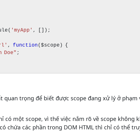
ule(
'myApp'
, []);
rl'
,
function
($scope) {
n Doe"
;
t quan trọng để biết được scope đang xử lý ở phạm v
 chỉ có một scope, vì thế việc nắm rõ về scope không
 có chứa các phần trong DOM HTML thì chỉ có thể tr