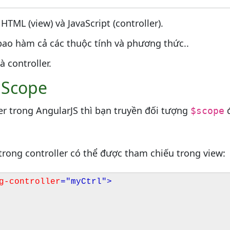
HTML (view) và JavaScript (controller).
bao hàm cả các thuộc tính và phương thức..
 controller.
 Scope
er trong AngularJS thì bạn truyền đối tượng
đ
$scope
trong controller có thể được tham chiếu trong view:
g-controller
="myCtrl"
>