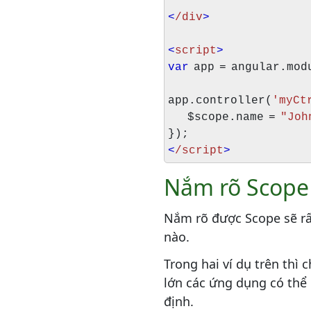
<
/div
>
<
script
>
var
app = angular.mod
app.controller(
'myCt
$scope.name =
"Joh
});
<
/script
>
Nắm rõ Scope
Nắm rõ được Scope sẽ rấ
nào.
Trong hai ví dụ trên thì
lớn các ứng dụng có thể
định.