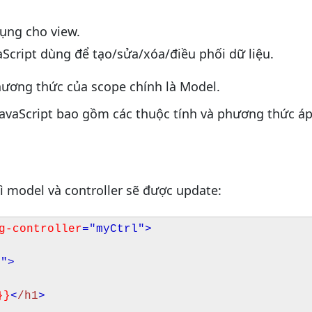
dụng cho view.
vaScript dùng để tạo/sửa/xóa/điều phối dữ liệu.
hương thức của scope chính là Model.
JavaScript bao gồm các thuộc tính và phương thức á
ì model và controller sẽ được update:
g-controller
="myCtrl"
>
e"
>
}}
<
/h1
>