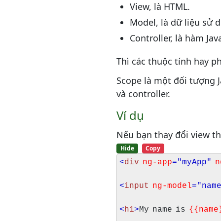
View, là HTML.
Model, là dữ liệu sử 
Controller, là hàm Ja
Thì các thuộc tính hay p
Scope là một đối tượng 
và controller.
Ví dụ
Nếu bạn thay đổi view th
Hide
Copy
<
div
ng-app
="myApp"
n
<
input
ng-model
="nam
<
h1
>
My name is
{{name