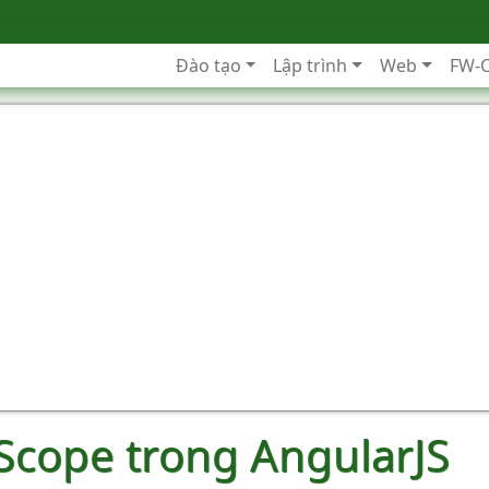
Đào tạo
Lập trình
Web
FW-
 Scope trong AngularJS