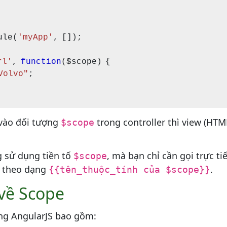
ule(
'myApp'
, []);
rl'
,
function
($scope) {
Volvo"
;
 vào đối tượng
trong controller thì view (HTM
$scope
g sử dụng tiền tố
, mà bạn chỉ cần gọi trực ti
$scope
 theo dạng
.
{{tên_thuộc_tính của $scope}}
về Scope
ng AngularJS bao gồm: