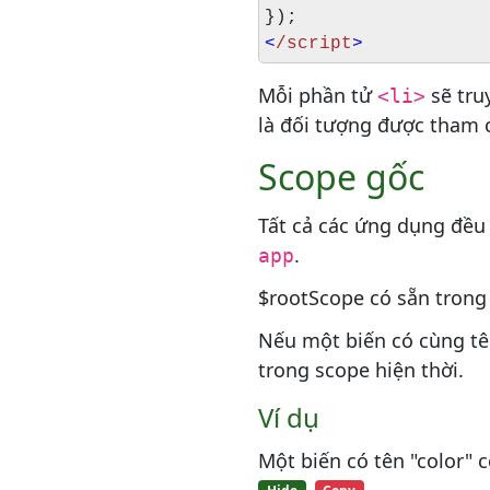
});
<
/script
>
Mỗi phần tử
sẽ tru
<li>
là đối tượng được tham 
Scope gốc
Tất cả các ứng dụng đề
.
app
$rootScope có sẵn trong
Nếu một biến có cùng tê
trong scope hiện thời.
Ví dụ
Một biến có tên "color" 