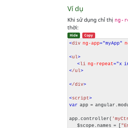
Ví dụ
Khi sử dụng chỉ thị
ng-r
thời:
Hide
Copy
<
div
ng-app
="myApp"
n
<
ul
>
<
li
ng-repeat
="x i
<
/ul
>
<
/div
>
<
script
>
var
app = angular.mod
app.controller(
'myCt
$scope.names = [
"E