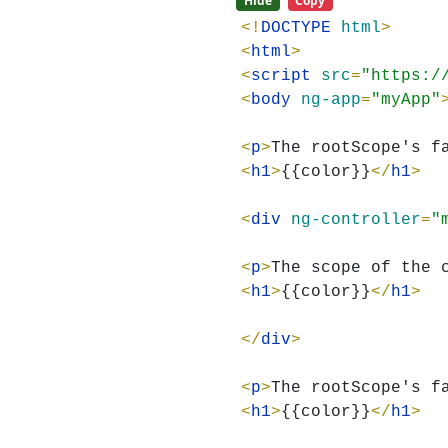
Hide
Copy
<!
DOCTYPE 
html
<
html
<
script 
src
=
"https:/
<
body 
ng-app
=
"myApp"
<
p
>
The rootScope's f
<
h1
>
{{color}}
</
h1
<
div 
ng-controller
=
"
<
p
>
The scope of the 
<
h1
>
{{color}}
</
h1
</
div
<
p
>
The rootScope's f
<
h1
>
{{color}}
</
h1