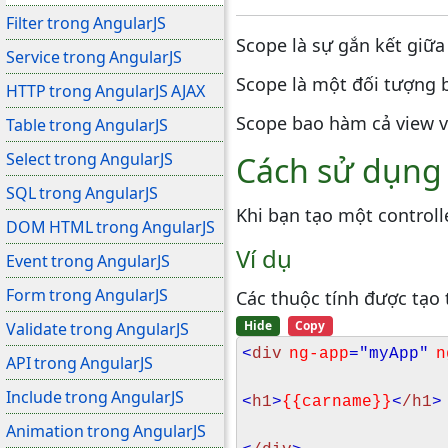
Filter trong AngularJS
Scope là sự gắn kết giữa 
Service trong AngularJS
Scope là một đối tượng 
HTTP trong AngularJS AJAX
Scope bao hàm cả view và
Table trong AngularJS
Select trong AngularJS
Cách sử dụng
SQL trong AngularJS
Khi bạn tạo một controll
DOM HTML trong AngularJS
Ví dụ
Event trong AngularJS
Form trong AngularJS
Các thuộc tính được tạo 
Hide
Copy
Validate trong AngularJS
<
div
ng-app
="myApp"
n
API trong AngularJS
Include trong AngularJS
<
h1
>
{{carname}}
<
/h1
>
Animation trong AngularJS