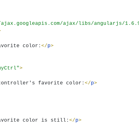
/ajax.googleapis.com/ajax/libs/angularjs/1.6.
avorite color:
</
p
myCtrl"
controller's favorite color:
</
p
avorite color is still:
</
p