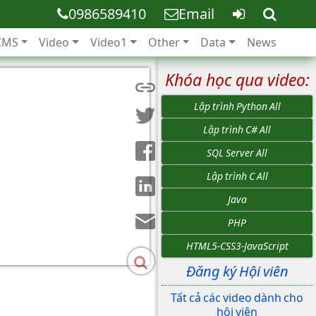
0986589410
Email
CMS
Video
Video1
Other
Data
News
Khóa học qua video:
Lập trình Python All
Lập trình C# All
SQL Server All
Lập trình C All
Java
PHP
HTML5-CSS3-JavaScript
Đăng ký Hội viên
Tất cả các video dành cho
hội viên