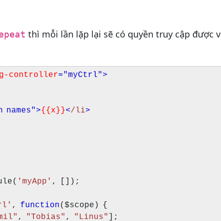
thì mỗi lần lặp lại sẽ có quyền truy cập được 
epeat
g-controller
="myCtrl"
>
n names"
>
{{x}}
<
/li
>
ule(
'myApp'
, []);
rl'
,
function
($scope) {
mil"
,
"Tobias"
,
"Linus"
];