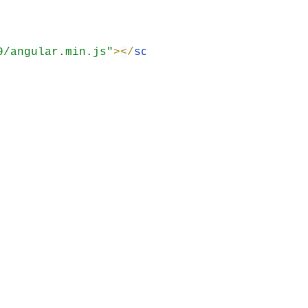
9/angular.min.js"
>
<
/
script