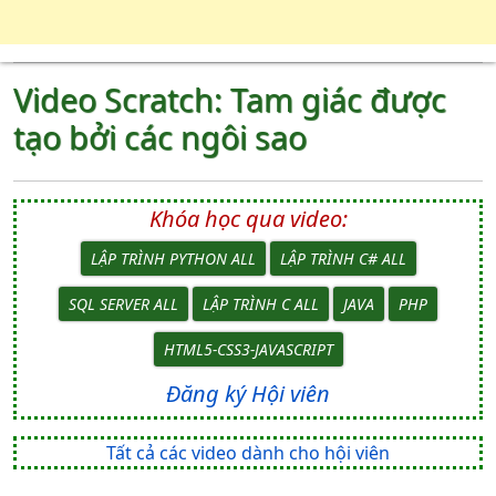
Video Scratch: Tam giác được
tạo bởi các ngôi sao
Khóa học qua video:
LẬP TRÌNH PYTHON ALL
LẬP TRÌNH C# ALL
SQL SERVER ALL
LẬP TRÌNH C ALL
JAVA
PHP
HTML5-CSS3-JAVASCRIPT
Đăng ký Hội viên
Tất cả các video dành cho hội viên