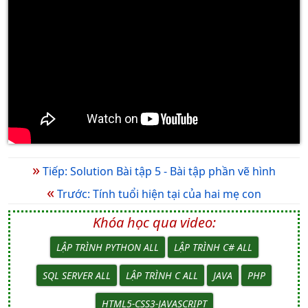
»
Tiếp: Solution Bài tập 5 - Bài tập phần vẽ hình
«
Trước: Tính tuổi hiện tại của hai mẹ con
Khóa học qua video:
LẬP TRÌNH PYTHON ALL
LẬP TRÌNH C# ALL
SQL SERVER ALL
LẬP TRÌNH C ALL
JAVA
PHP
HTML5-CSS3-JAVASCRIPT