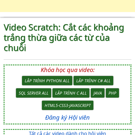
Video Scratch: Cắt các khoảng
trắng thừa giữa các từ của
chuỗi
Khóa học qua video:
LẬP TRÌNH PYTHON ALL
LẬP TRÌNH C# ALL
SQL SERVER ALL
LẬP TRÌNH C ALL
JAVA
PHP
HTML5-CSS3-JAVASCRIPT
Đăng ký Hội viên
Tất cả các video dành cho hội viên