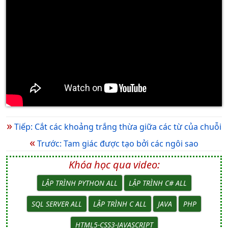
»
Tiếp: Cắt các khoảng trắng thừa giữa các từ của chuỗi
«
Trước: Tam giác được tạo bởi các ngôi sao
Khóa học qua video:
LẬP TRÌNH PYTHON ALL
LẬP TRÌNH C# ALL
SQL SERVER ALL
LẬP TRÌNH C ALL
JAVA
PHP
HTML5-CSS3-JAVASCRIPT