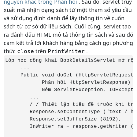
nguyên khác trong Phản hồi
. Sau đó, servlet truy
xuất mã nhận dạng sách từ một tham số yêu cầu
và sử dụng định danh để lấy thông tin về cuốn
sách từ cơ sở dữ liệu sách. Cuối cùng, servlet tạo
ra đánh dấu HTML mô tả thông tin sách và sau đó
cam kết trả lời khách hàng bằng cách gọi phương
thức
trên
.
close
PrintWriter
Lớp học công khai BookDetailsServlet mở rộn
     ...

     Public void doGet (HttpServletRequest 
            Phản hồi HttpServletResponse)

            Ném ServletException, IOExceptio
        ...

        / / Thiết lập tiêu đề trước khi tru
        Response.setContentType ("text / ht
        Response.setBufferSize (8192);

        InWriter ra = response.getWriter ();