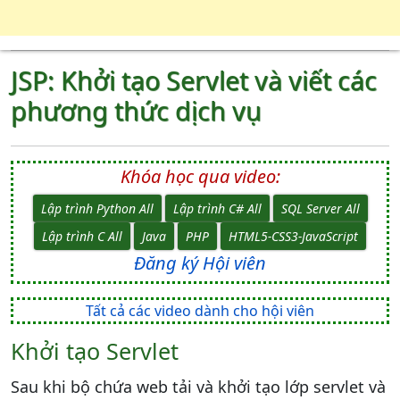
JSP: Khởi tạo Servlet và viết các
phương thức dịch vụ
Khóa học qua video:
Lập trình Python All
Lập trình C# All
SQL Server All
Lập trình C All
Java
PHP
HTML5-CSS3-JavaScript
Đăng ký Hội viên
Tất cả các video dành cho hội viên
Khởi tạo Servlet
Sau khi bộ chứa web tải và khởi tạo lớp servlet và