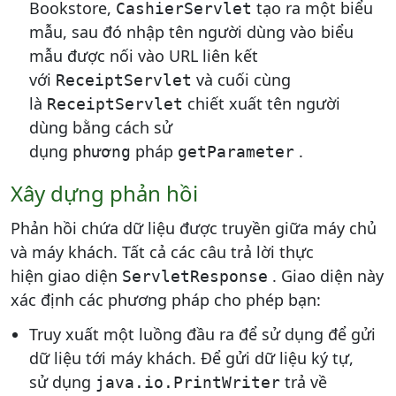
Bookstore,
tạo ra một biểu
CashierServlet
mẫu, sau đó nhập tên người dùng vào biểu
mẫu được nối vào URL liên kết
với
và cuối cùng
ReceiptServlet
là
chiết xuất tên người
ReceiptServlet
dùng bằng cách sử
dụng
pháp
.
phương
getParameter
Xây dựng phản hồi
Phản hồi chứa dữ liệu được truyền giữa máy chủ
và máy khách. Tất cả các câu trả lời thực
hiện giao diện
. Giao diện này
ServletResponse
xác định các phương pháp cho phép bạn:
Truy xuất một luồng đầu ra để sử dụng để gửi
dữ liệu tới máy khách. Để gửi dữ liệu ký tự,
sử dụng
trả về
java.io.PrintWriter