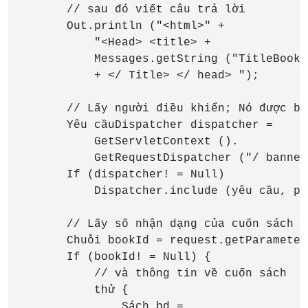
        // sau đó viết câu trả lời

        Out.println ("<html>" +

            "<Head> <title> +

            Messages.getString ("TitleBookD
            + </ Title> </ head> ");

        // Lấy người điều khiển; Nó được ba
        Yêu cầuDispatcher dispatcher =

            GetServletContext ().

            GetRequestDispatcher ("/ banner"
        If (dispatcher! = Null)

            Dispatcher.include (yêu cầu, ph
        // Lấy số nhận dạng của cuốn sách đ
        Chuỗi bookId = request.getParameter
        If (bookId! = Null) {

            // và thông tin về cuốn sách

            thử {

                Sách bd =
