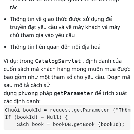
tác
Thông tin về giao thức được sử dụng để
truyền đạt yêu cầu và về máy khách và máy
chủ tham gia vào yêu cầu
Thông tin liên quan đến nội địa hoá
Ví dụ: trong
, định danh của
CatalogServlet
cuốn sách mà khách hàng mong muốn mua được
bao gồm như một tham số cho yêu cầu. Đoạn mã
sau mô tả cách sử
dụng
pháp
để trích xuất
phương
getParameter
các định danh:
Chuỗi bookId = request.getParameter ("Thêm")
If (bookId! = Null) {

    Sách book = bookDB.getBook (bookId);