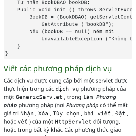
    Tư nhân BookDBAO bookDB;

    Public void init () throws ServletExcep
        BookDB = (BookDBAO) getServletConte
            GetAttribute ("bookDB");

        Nếu (bookDB == null) ném mới

            UnavailableException ("Không th
    }

}
Viết các phương pháp dịch vụ
Các dịch vụ được cung cấp bởi một servlet được
thực hiện trong các
phương pháp của
dịch vụ
một
, trong
GenericServlet
làm
Phương
phương pháp (nơi
Phương pháp
có thể mất
pháp
giá trị
,
,
,
,
,
Nhận
Xóa
Tùy chọn
bài viết
Đặt
hoặc
) của một
đối tượng,
vết
HttpServlet
hoặc trong bất kỳ khác Các phương thức giao