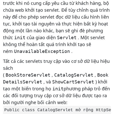
trước khi nó cung cấp yêu cầu từ khách hàng, bộ
chứa web khởi tạo servlet. Để tùy chỉnh quá trình
này để cho phép servlet đọc dữ liệu cấu hình liên
tục, khởi tạo tài nguyên và thực hiện bất kỳ hoạt
động một lần nào khác, bạn sẽ ghi đè phương
thức
của giao diện
. Một servlet
init
Servlet
không thể hoàn tất quá trình khởi tạo sẽ
ném
.
UnavailableException
Tất cả các servlets truy cập vào cơ sở dữ liệu hiệu
sách
(
,
,
BookStoreServlet
CatalogServlet
Book
, và
) khởi
DetailsServlet
ShowCartServlet
tạo một biến trong họ
phương pháp trỏ đến
init
các đối tượng truy cập cơ sở dữ liệu được tạo ra
bởi người nghe bối cảnh web:
Public class CatalogServlet mở rộng HttpSer