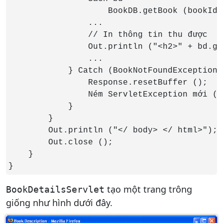
                    BookDB.getBook (bookId);
                ...

                // In thông tin thu được

                Out.println ("<h2>" + bd.ge
                ...

            } Catch (BookNotFoundException 
                Response.resetBuffer ();

                Ném ServletException mới (cũ
            }

        }

        Out.println ("</ body> </ html>");

        Out.close ();

    }

}
tạo một trang trông
BookDetailsServlet
giống như hình dưới đây.