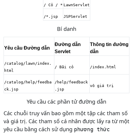
/ Cỏ / *
LawnServlet
/*.jsp
JSPServlet
​​Bí danh
Đường dẫn
Thông tin đường
Yêu cầu Đường dẫn
Servlet
dẫn
/catalog/lawn/index.
/ Bãi cỏ
/index.html
html
/catalog/help/feedba
/help/feedback
vô giá trị
ck.jsp
.jsp
Yêu cầu các phần tử đường dẫn
Các chuỗi truy vấn bao gồm một tập các tham số
và giá trị. Các tham số cá nhân được lấy ra từ một
yêu cầu bằng cách sử dụng
phương thức