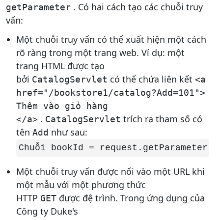
. Có hai cách tạo các chuỗi truy
getParameter
vấn:
Một chuỗi truy vấn có thể xuất hiện một cách
rõ ràng trong một trang web. Ví dụ: một
trang HTML được tạo
bởi
có thể chứa liên kết
CatalogServlet
<a
href="/bookstore1/catalog?Add=101">
Thêm vào giỏ hàng
.
trích ra tham số có
</a>
CatalogServlet
tên
như sau:
Add
Chuỗi bookId = request.getParameter (
Một chuỗi truy vấn được nối vào một URL khi
một mẫu với một phương thức
HTTP
được đệ trình. Trong ứng dụng của
GET
Công ty Duke's