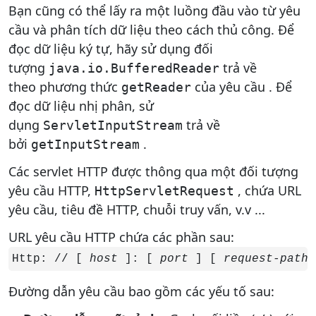
Bạn cũng có thể lấy ra một luồng đầu vào từ yêu
cầu và phân tích dữ liệu theo cách thủ công. Để
đọc dữ liệu ký tự, hãy sử dụng đối
tượng
trả về
java.io.BufferedReader
theo phương thức
của yêu cầu . Để
getReader
đọc dữ liệu nhị phân, sử
dụng
trả về
ServletInputStream
bởi
.
getInputStream
Các servlet HTTP được thông qua một đối tượng
yêu cầu HTTP,
, chứa URL
HttpServletRequest
yêu cầu, tiêu đề HTTP, chuỗi truy vấn, v.v ...
URL yêu cầu HTTP chứa các phần sau:
Http: // [ 
host
 ]: [ 
port
 ] [ 
request-path
 
Đường dẫn yêu cầu bao gồm các yếu tố sau: