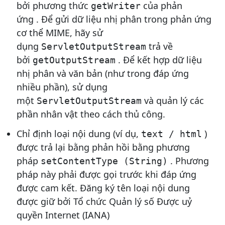
bởi phương thức
của phản
getWriter
ứng . Để gửi dữ liệu nhị phân trong phản ứng
cơ thể MIME, hãy sử
dụng
trả về
ServletOutputStream
bởi
. Để kết hợp dữ liệu
getOutputStream
nhị phân và văn bản (như trong đáp ứng
nhiều phần), sử dụng
một
và quản lý các
ServletOutputStream
phần nhân vật theo cách thủ công.
Chỉ định loại nội dung (ví dụ,
)
text / html
được trả lại bằng phản hồi bằng phương
pháp
. Phương
setContentType (String)
pháp này phải được gọi trước khi đáp ứng
được cam kết. Đăng ký tên loại nội dung
được giữ bởi Tổ chức Quản lý số Được uỷ
quyền Internet (IANA)