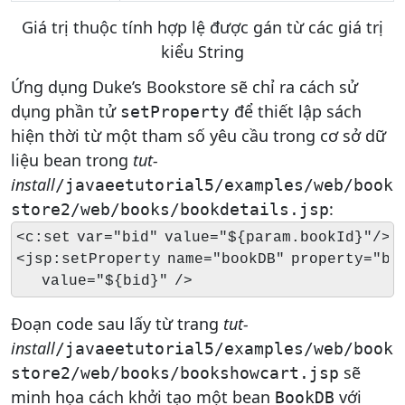
Giá trị thuộc tính hợp lệ được gán từ các giá trị
kiểu String
Ứng dụng Duke’s Bookstore sẽ chỉ ra cách sử
dụng phần tử
để thiết lập sách
setProperty
hiện thời từ một tham số yêu cầu trong cơ sở dữ
liệu bean trong
tut-
install
/javaeetutorial5/examples/web/book
:
store2/web/books/bookdetails.jsp
<c:set var="bid" value="${param.bookId}"/>

<jsp:setProperty name="bookDB" property="boo
    value="${bid}" />
Đoạn code sau lấy từ trang
tut-
install
/javaeetutorial5/examples/web/book
sẽ
store2/web/books/bookshowcart.jsp
minh họa cách khởi tạo một bean
với
BookDB