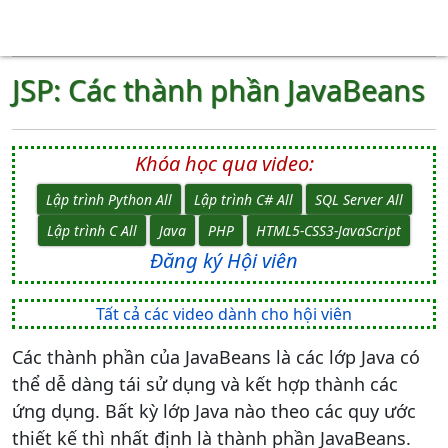
JSP: Các thành phần JavaBeans
Khóa học qua video:
Lập trình Python All
Lập trình C# All
SQL Server All
Lập trình C All
Java
PHP
HTML5-CSS3-JavaScript
Đăng ký Hội viên
Tất cả các video dành cho hội viên
Các thành phần của JavaBeans là các lớp Java có
thể dễ dàng tái sử dụng và kết hợp thành các
ứng dụng. Bất kỳ lớp Java nào theo các quy ước
thiết kế thì nhất định là thành phần JavaBeans.