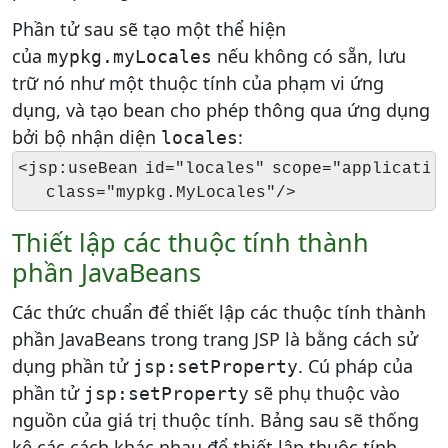
Phần tử sau sẽ tạo một thể hiện
của
nếu không có sẵn, lưu
mypkg.myLocales
trữ nó như một thuộc tính của phạm vi ứng
dụng, và tạo bean cho phép thông qua ứng dụng
bởi bộ nhận diện
:
locales
<jsp:useBean id="locales" scope="application
    class="mypkg.MyLocales"/>
Thiết lập các thuộc tính thành
phần JavaBeans
Các thức chuẩn để thiết lập các thuộc tính thành
phần JavaBeans trong trang JSP là bằng cách sử
dụng phần tử
. Cú pháp của
jsp:setProperty
phần tử
sẽ phụ thuộc vào
jsp:setProperty
nguồn của giá trị thuộc tính. Bảng sau sẽ thống
kê các cách khác nhau để thiết lập thuộc tính