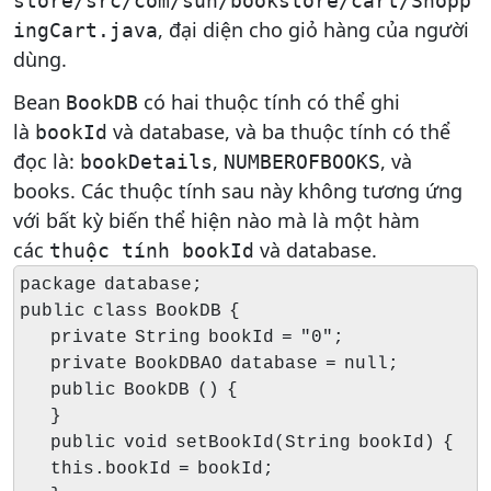
store/src/com/sun/bookstore/cart/Shopp
, đại diện cho giỏ hàng của người
ingCart.java
dùng.
Bean
có hai thuộc tính có thể ghi
BookDB
là
và database, và ba thuộc tính có thể
bookId
đọc là:
,
, và
bookDetails
NUMBEROFBOOKS
books. Các thuộc tính sau này không tương ứng
với bất kỳ biến thể hiện nào mà là một hàm
các
và database.
thuộc tính bookId
package database;

public class BookDB {

    private String bookId = "0";

    private BookDBAO database = null;

    public BookDB () {

    }

    public void setBookId(String bookId) {

    this.bookId = bookId;
