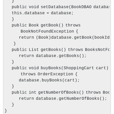
    }

    public void setDatabase(BookDBAO database)
    this.database = database;

    }

    public Book getBook() throws

         BookNotFoundException {

        return (Book)database.getBook(bookId);
     }

    public List getBooks() throws BooksNotFou
        return database.getBooks();

    }

    public void buyBooks(ShoppingCart cart)

         throws OrderException {

        database.buyBooks(cart);

    }

    public int getNumberOfBooks() throws Book
        return database.getNumberOfBooks();

    }

}