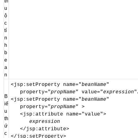
th
u
ộ
c
tí
n
h
b
e
a
n
<jsp:setProperty name="
beanName
"

   property="
propName
" value="
expression
"
B
<jsp:setProperty name="
beanName
"

iể
   property="
propName
" >

u
   <jsp:attribute name="value">

th
expression
ứ
   </jsp:attribute>

c
</jsp:setProperty>