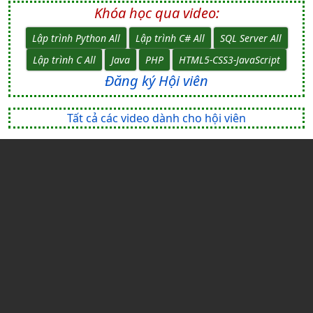
Khóa học qua video:
Lập trình Python All
Lập trình C# All
SQL Server All
Lập trình C All
Java
PHP
HTML5-CSS3-JavaScript
Đăng ký Hội viên
Tất cả các video dành cho hội viên