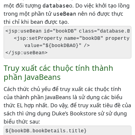
một đối tượng
o. Do việc khởi tạo lồng
database
trong một phần tử
nên nó được thực
useBean
thi chỉ khi bean được tạo.
<jsp:useBean id="bookDB" class="database.Boo
    <jsp:setProperty name="bookDB" property="
         value="${bookDBAO}" />

</jsp:useBean>
Truy xuất các thuộc tính thành
phần JavaBeans
Cách thức chủ yếu để truy xuất các thuộc tính
của thành phần JavaBeans là sử dụng các biểu
thức EL hợp nhất. Do vậy, để truy xuất tiêu đề của
sách thì ứng dụng Duke’s Bookstore sử sử dụng
biểu thức sau:
${bookDB.bookDetails.title}