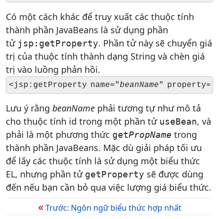
Có một cách khác để truy xuất các thuộc tính
thành phần JavaBeans là sử dụng phần
tử
. Phần tử này sẽ chuyển giá
jsp:getProperty
trị của thuộc tính thành dạng String và chèn giá
trị vào luồng phản hồi.
<jsp:getProperty name="
beanName
" property="
Lưu ý rằng
beanName
phải tương tự như mô tả
cho thuộc tính id trong một phần tử
, và
useBean
phải là một phương thức
trong
get
PropName
thành phần JavaBeans. Mặc dù giải pháp tối ưu
để lấy các thuộc tính là sử dụng một biểu thức
EL, nhưng phần tử
sẽ được dùng
getProperty
đến nếu bạn cần bỏ qua việc lượng giá biểu thức.
«
Trước: Ngôn ngữ biểu thức hợp nhất