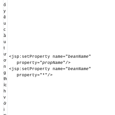
ố
y
ê
u
c
ầ
u
t
ư
<jsp:setProperty name="
beanName
"

ơ
   property="
propName
"/>

n
<jsp:setProperty name="
beanName
"

g
   property="*"/>
th
íc
h
v
ớ
i