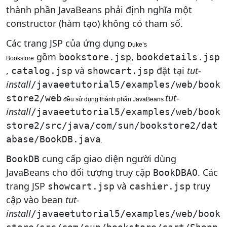
thành phần JavaBeans phải định nghĩa một
constructor (hàm tạo) không có tham số.
Các trang JSP của ứng dụng
Duke’s
gồm
,
bookstore.jsp
bookdetails.jsp
Bookstore
,
và
đặt tại
tut-
catalog.jsp
showcart.jsp
install
/javaeetutorial5/examples/web/book
tut-
store2/web
đều sử dụng thành phần JavaBeans
install
/javaeetutorial5/examples/web/book
store2/src/java/com/sun/bookstore2/dat
abase/BookDB.java
.
cung cấp giao diện người dùng
BookDB
JavaBeans cho đối tượng truy cập
. Các
BookDBAO
trang JSP
và
truy
showcart.jsp
cashier.jsp
cập vào bean
tut-
install
/javaeetutorial5/examples/web/book