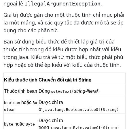
ngoại lệ
.
IllegalArgumentException
Giá trị được gán cho một thuộc tính chỉ mục phải
la một mảng, và các quy tắc đã được mô tả sẽ áp
dụng cho các phần tử.
Bạn sử dụng biểu thức để thiết lập giá trị của
thuộc tính trong đó kiểu được hợp nhất với kiểu
trong Java. Kiểu trả về từ một biểu thức phải phù
hợp hoặc có thể ép kiểu với kiểu của thuộc tính.
Kiểu thuộc tính
Chuyển đổi giá trị String
Thuộc tính bean
Dùng
string-literal
setAsText(
)
hoặc
Được chỉ ra
boolean
Bo
ở
olean
java.lang.Boolean.valueOf(String)
Được chỉ ra
hoặc
byte
Byte
trong
java.lang.Byte.valueOf(String)