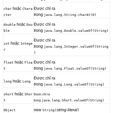
hoặc
Được chỉ ra
char
Chara
trong
cter
java.lang.String.charAt(0)
hoặc
Được chỉ ra
double
Dou
trong
ble
java.lang.Double.valueOf(String)
Được chỉ ra
hoặc
int
Intege
trong
java.lang.Integer.valueOf(String
r
)
hoặc
Được chỉ ra
float
Floa
trong
t
java.lang.Float.valueOf(String)
Được chỉ ra
hoặc
long
Long
trong
java.lang.Long.valueOf(String)
hoặc
short
Shor
Được chỉ ra
t
java.lang.Short.valueOf(String)
trong
new
string-literal
Object
String(
)