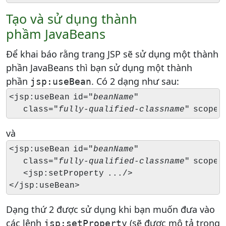
Tạo và sử dụng thành
phầm JavaBeans
Để khai báo rằng trang JSP sẽ sử dụng một thành
phần JavaBeans thì bạn sử dụng một thành
phần
. Có 2 dạng như sau:
jsp:useBean
<jsp:useBean id="
beanName
"

    class="
fully-qualified-classname
" scope=
và
<jsp:useBean id="
beanName
"

    class="
fully-qualified-classname
" scope=
    <jsp:setProperty .../>

</jsp:useBean>
Dạng thứ 2 được sử dụng khi bạn muốn đưa vào
các lệnh
(sẽ được mô tả trong
jsp:setProperty