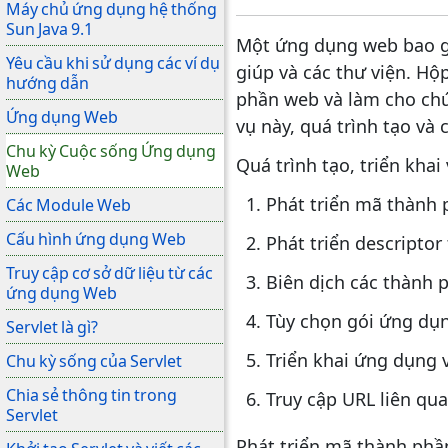
Máy chủ ứng dụng hệ thống
Sun Java 9.1
Một ứng dụng web bao gồ
Yêu cầu khi sử dụng các ví dụ
giúp và các thư viện. H
hướng dẫn
phần web và làm cho chú
Ứng dụng Web
vụ này, quá trình tạo và
Chu kỳ Cuộc sống Ứng dụng
Quá trình tạo, triển kha
Web
Phát triển mã thành
Các Module Web
Cấu hình ứng dụng Web
Phát triển descriptor
Truy cập cơ sở dữ liệu từ các
Biên dịch các thành 
ứng dụng Web
Tùy chọn gói ứng dụn
Servlet là gì?
Triển khai ứng dụng
Chu kỳ sống của Servlet
Chia sẻ thông tin trong
Truy cập URL liên qu
Servlet
Phát triển mã thành phầ