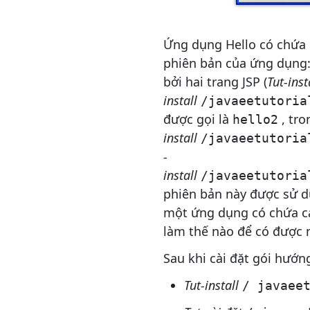
Ứng dụng Hello có chứa 
phiên bản của ứng dụng:
bởi hai trang JSP (
Tut-inst
install
/javaeetutoria
được gọi là
, tro
hello2
install
/javaeetutoria
-
install
/javaeetutoria
phiên bản này được sử dụ
một ứng dụng có chứa c
làm thế nào để có được m
Sau khi cài đặt gói hướ
Tut-install
/ javaee