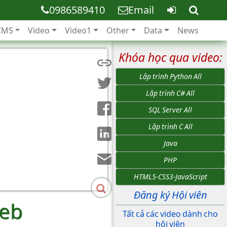
0986589410
Email
CMS
Video
Video1
Other
Data
News
Khóa học qua video:
Lập trình Python All
Lập trình C# All
SQL Server All
Lập trình C All
Java
PHP
HTML5-CSS3-JavaScript
Đăng ký Hội viên
Web
Tất cả các video dành cho
hội viên