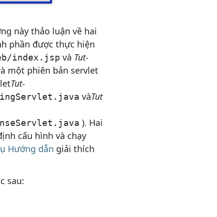
ng này thảo luận về hai
nh phần được thực hiện
và
Tut-
eb/index.jsp
và một phiên bản servlet
let
Tut-
và
Tut
ingServlet.java
). Hai
nseServlet.java
định cấu hình và chạy
 dụ Hướng dẫn
giải thích
c sau: