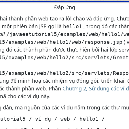
Đáp ứng
hai thành phần web tạo ra lời chào và đáp ứng. Chươ
 một phiên bản JSP gọi là
, trong đó các thà
hello1
all
/javaeetutorial5/examples/web/hello1/w
) 
l5/examples/web/hello1/web/response.jsp
ng đó các thành phần được thực hiện bởi hai lớp serv
l5/examples/web/hello2/src/servlets/Greet
l5/examples/web/hello2/src/servlets/Respo
ng để minh hoạ các nhiệm vụ đóng gói, triển khai, 
ác thành phần web. Phần
Chương 2, Sử dụng các ví
ã cho các ví dụ này.
ng dẫn, mã nguồn của các ví dụ nằm trong các thư mụ
tutorial5 / ví dụ / web / hello1 /