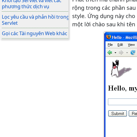
Khởi tạo Servlet và viết các
phương thức dịch vụ
rộng trong các phần sau
style. Ứng dụng này ch
Lọc yêu cầu và phản hồi trong
Servlet
một lời chào sau khi tên
Gọi các Tài nguyên Web khác
Truy cập web context và bảo
trì tình trạng máy khách
Hoàn thiện Servlet
Trang JSP là gì?
Các trang JSP mẫu
Vòng đời của trang JSP
Tạo nội dung tĩnh và động
Ngôn ngữ biểu thức hợp nhất
Các thành phần JavaBeans