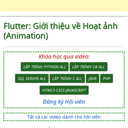
Flutter: Giới thiệu về Hoạt ảnh
(Animation)
Khóa học qua video:
LẬP TRÌNH PYTHON ALL
LẬP TRÌNH C# ALL
SQL SERVER ALL
LẬP TRÌNH C ALL
JAVA
PHP
HTML5-CSS3-JAVASCRIPT
Đăng ký Hội viên
Tất cả các video dành cho hội viên