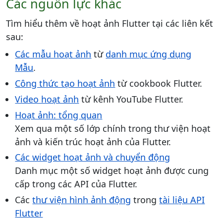
Các nguồn lực khác
Tìm hiểu thêm về hoạt ảnh Flutter tại các liên kết
sau:
Các mẫu hoạt ảnh
từ
danh mục ứng dụng
Mẫu
.
Công thức tạo hoạt ảnh
từ cookbook Flutter.
Video hoạt ảnh
từ kênh YouTube Flutter.
Hoạt ảnh: tổng quan
Xem qua một số lớp chính trong thư viện hoạt
ảnh và kiến ​​trúc hoạt ảnh của Flutter.
Các widget hoạt ảnh và chuyển động
Danh mục một số widget hoạt ảnh được cung
cấp trong các API của Flutter.
Các
thư viện hình ảnh động
trong
tài liệu API
Flutter