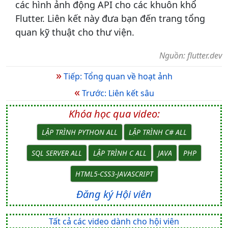
các hình ảnh động API cho các khuôn khổ
Flutter. Liên kết này đưa bạn đến trang tổng
quan kỹ thuật cho thư viện.
Nguồn: flutter.dev
»
Tiếp: Tổng quan về hoạt ảnh
«
Trước: Liên kết sâu
Khóa học qua video:
LẬP TRÌNH PYTHON ALL
LẬP TRÌNH C# ALL
SQL SERVER ALL
LẬP TRÌNH C ALL
JAVA
PHP
HTML5-CSS3-JAVASCRIPT
Đăng ký Hội viên
Tất cả các video dành cho hội viên