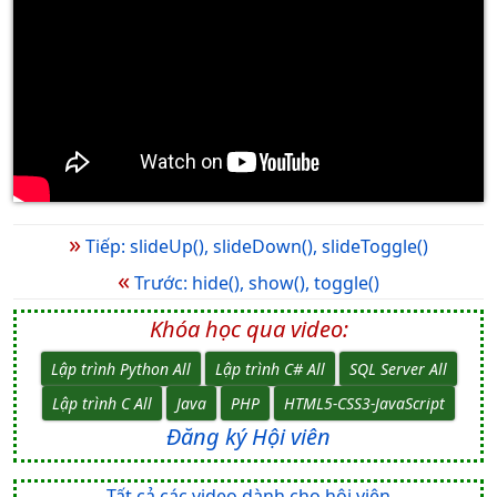
»
Tiếp: slideUp(), slideDown(), slideToggle()
«
Trước: hide(), show(), toggle()
Khóa học qua video:
Lập trình Python All
Lập trình C# All
SQL Server All
Lập trình C All
Java
PHP
HTML5-CSS3-JavaScript
Đăng ký Hội viên
Tất cả các video dành cho hội viên