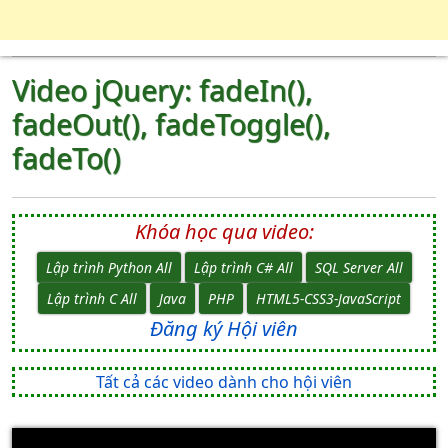
Video jQuery: fadeIn(),
fadeOut(), fadeToggle(),
fadeTo()
Khóa học qua video:
Lập trình Python All
Lập trình C# All
SQL Server All
Lập trình C All
Java
PHP
HTML5-CSS3-JavaScript
Đăng ký Hội viên
Tất cả các video dành cho hội viên