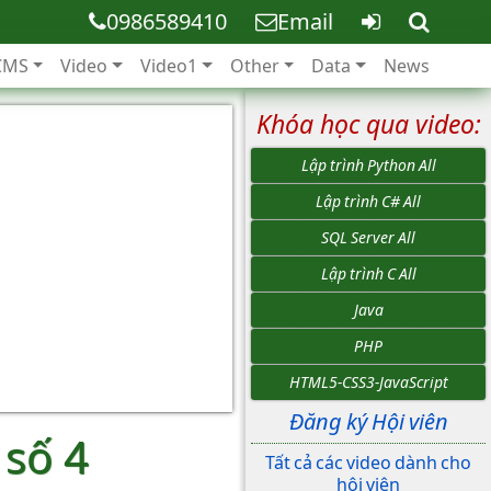
0986589410
Email
CMS
Video
Video1
Other
Data
News
Khóa học qua video:
Lập trình Python All
Lập trình C# All
SQL Server All
Lập trình C All
Java
PHP
HTML5-CSS3-JavaScript
Đăng ký Hội viên
 số 4
Tất cả các video dành cho
hội viên