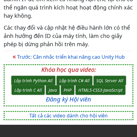
thể ngăn quá trình kích hoạt hoạt động chính xác
hay không.
Các thay đổi và cập nhật hệ điều hành lớn có thể
ảnh hưởng đến ID của máy tính, làm cho giấy
phép bị dừng phản hồi trên máy.
«
Trước: Cân nhắc triển khai nâng cao Unity Hub
Khóa học qua video:
Lập trình Python All
Lập trình C# All
SQL Server All
Lập trình C All
Java
PHP
HTML5-CSS3-JavaScript
Đăng ký Hội viên
Tất cả các video dành cho hội viên