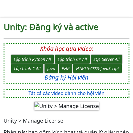
Unity: Đăng ký và active
Khóa học qua video:
Lập trình Python All
Lập trình C# All
SQL Server All
Lập trình C All
Java
PHP
HTML5-CSS3-JavaScript
Đăng ký Hội viên
Tất cả các video dành cho hội viên
Unity > Manage License
Phần này bao gồm kích hoạt và quản lý giấy phép