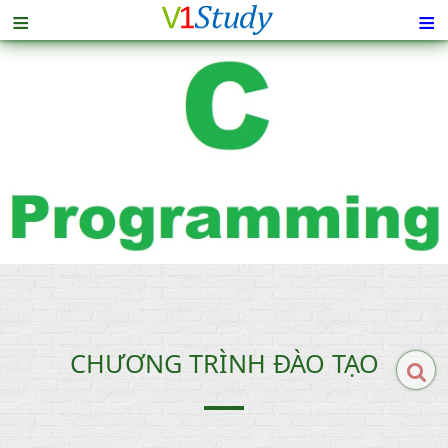
≡
≡
CHƯƠNG TRÌNH ĐÀO TẠO