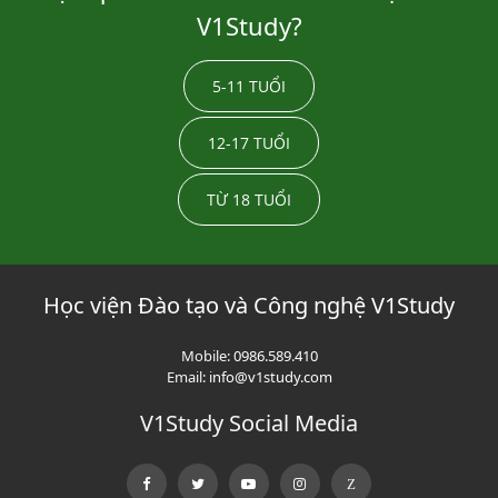
V1Study?
5-11 TUỔI
12-17 TUỔI
TỪ 18 TUỔI
Học viện Đào tạo và Công nghệ V1Study
Mobile:
0986.589.410
Email:
info@v1study.com
V1Study Social Media